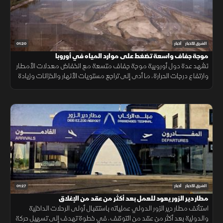
01:20
الشرق للأخبار
أخبار
موجة جفاف واسعة تضغط على موارد المياه في أوروبا
تشهد عدة دول أوروبية موجة جفاف متسعة مع انخفاض معدلات الأمطار
وارتفاع درجات الحرارة، ما أدى إلى تراجع مستويات الأنهار والخزانات وزيادة
الضغوط على الموارد المائية.
01:27
الشرق للأخبار
أخبار
مطار دير الزور يعود للعمل بعد أكثر من عقد من الإغلاق
استأنف مطار دير الزور الدولي عملياته باستقبال أولى الرحلات الداخلية
والدولية بعد أكثر من عقد من التوقف، في خطوة تهدف إلى تسهيل حركة