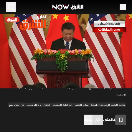
الموسم 2026
بكين وواشنطن.. مسار العلاقات
13 مايو 2026
02:51
أخبار
تقارير الشرق
مرت العلاقات الأميركية الصينية بمسار طويل ومعقد جمع بين التعاون
والصدام، بدءاً من الحربين العالميتين مروراً بالحرب الكورية والانقسام الصيني
00:11
/
02:51
بين بكين وتايبيه، وصولاً إلى الاعتراف الأميركي بالصين الشعبية ثم صعودها
الاقتصادي الهائل، الذي قاد لاحقاً إلى حرب تجارية مفتوحة مع إدارة دونالد
ترمب.
برامج الشرق الإخبارية (ملحق)
تقارير الشرق
الولايات المتحدة
الصين
دونالد ترمب
شي جين بينج
قائمتي
شارك