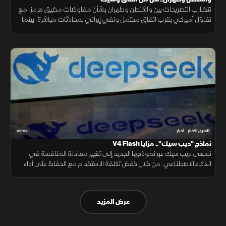
تتضارب التصريحات بين واشنطن وطهران بشأن مفاوضات مضيق هرمز، مع
تفاؤل أميركي بقرب اتفاق محتمل ونفي إيراني لمحادثات مباشرة، بينما
تستمر الوساطات الإقليمية لخفض التوتر.
02:02
الشرق للأخبار
أخبار
نماذج "ديب سيك".. مزايا V4 Flash
تسعى ديب سيك عبر نموذجها الجديد إلى تغيير معادلة المنافسة في
الذكاء الاصطناعي، من خلال خفض تكلفة الاستخدام مع الحفاظ على أداء
مرتفع، في محاولة لجعل التقنية أكثر انتشارا.
عرض المزيد