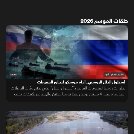
حلقات الموسم 2026
02:30
الشرق للأخبار
أخبار
أسطول الظل الروسي.. أداة موسكو لتجاوز العقوبات
تجاوزت روسيا العقوبات الغربية بـ"أسطول الظل" الذي يضم مئات الناقلات
القديمة، لنقل 4 ملايين برميل نفط يوميا للصين والهند عبر تكتيكات تخف
بحرية، ما أمن لموسكو مليارات الدولارات.