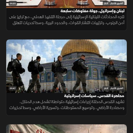
01:25
الشرق للأخبار
أخبار
لبنان وإسرائيل.. جولة مفاوضات سابعة
تتجه المحادثات اللبنانية الإسرائيلية إلى مرحلة التنفيذ العملي، مع تركيز على
أمن الجنوب، وترتيبات انتشار القوات، والحدود البرية، وسط تحديات تتعلق
بالضمانات السياسية وتحويل الاتفاقات إلى واقع مستدام.
01:47
الشرق للأخبار
أخبار
محاصرة القدس.. سياسات إسرائيلية
تشهد القدس المحتلة إجراءات إسرائيلية متواصلة تشمل هدم المنازل،
ومصادرة الأراضي، وتوسيع المستوطنات، وتسوية الأراضي، وسط تحذيرات
من تغيير الواقع الديموغرافي والجغرافي للمدينة.