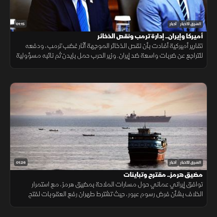
01:15
الشرق للأخبار
أخبار
أميركا وإيران.. إدارة ترمب ونقص الذخائر
تقارير أميركية أفادت بأن نقص الذخائر الموجهة أثار غضب ترمب، ودفعه
للتراجع عن ضربات واسعة ضد إيران. وزير الحرب حمل بايدن ثم نائبه مسؤولية
الأزمة، فيما نفى البيت الأبيض صحة التقارير.
01:26
الشرق للأخبار
أخبار
مضيق هرمز.. مقترح وتباينات
توافق إيراني عماني حول مسارات الملاحة بمضيق هرمز، مع استمرار
الخلاف بشأن فرض رسوم عبور، حيث تشترط طهران رفع العقوبات لفتح
المضيق وسط رفض أميركي ورفض داخلي من الحرس الثوري.