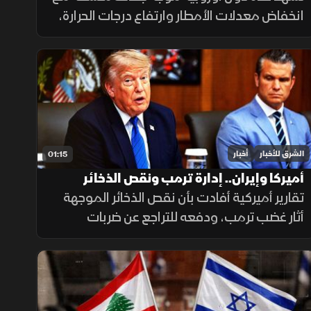
انخفاض معدلات الأمطار وارتفاع درجات الحرارة،
ما أدى إلى تراجع مستويات الأنهار والخزانات
وزيادة الضغوط على الموارد المائية.
الشرق للأخبار
أخبار
01:15
أميركا وإيران.. إدارة ترمب ونقص الذخائر
تقارير أميركية أفادت بأن نقص الذخائر الموجهة
أثار غضب ترمب، ودفعه للتراجع عن ضربات
واسعة ضد إيران. وزير الحرب حمل بايدن ثم نائبه
مسؤولية الأزمة، فيما نفى البيت الأبيض صحة
التقارير.