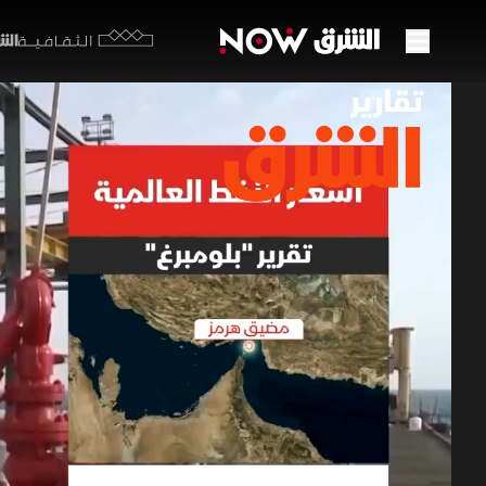
الشرق y
الثقافية
أسعار
12 مايو 2026
تقارير ا
توضح االتق
بفضل قدرة
الطلب لموا
الاستهلاك 
تقارير الشرق