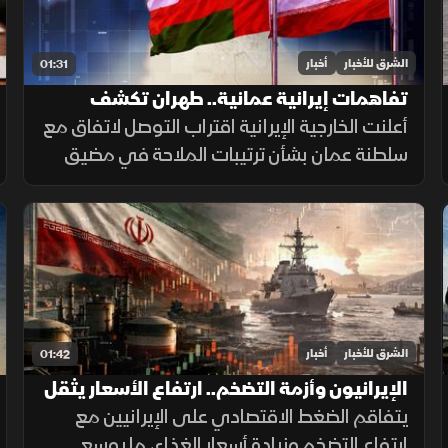
الشرق للأخبار
أخبار
01:31
تفاهمات إيرانية عمانية.. طهران تكشف
تفاصيل اتفاق مضيق هرمز
أعلنت الخارجية الإيرانية اقتراب التوصل لاتفاق مع
سلطنة عمان بشأن ترتيبات الملاحة في مضيق
هرمز، مؤكدة أن فتح المضيق يبقى مشروطًا
بالتزام أميركا برفع العقوبات والإفراج عن الأصول
الإيرانية.
الشرق للأخبار
أخبار
01:42
الإيرانيون وأزمة التضخم.. ارتفاع الأسعار يثقل
كاهل الأسر
يتفاقم الضغط الاقتصادي على الإيرانيين مع
ارتفاع التضخم وزيادة أسعار الغذاء، ما يوسع