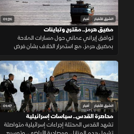
الشرق للأخبار
أخبار
01:26
مضيق هرمز.. مقترح وتباينات
توافق إيراني عماني حول مسارات الملاحة
بمضيق هرمز، مع استمرار الخلاف بشأن فرض
رسوم عبور، حيث تشترط طهران رفع العقوبات
لفتح المضيق وسط رفض أميركي ورفض داخلي
من الحرس الثوري.
الشرق للأخبار
أخبار
01:47
محاصرة القدس.. سياسات إسرائيلية
تشهد القدس المحتلة إجراءات إسرائيلية متواصلة
تشمل هدم المنازل، ومصادرة الأراضي، وتوسيع