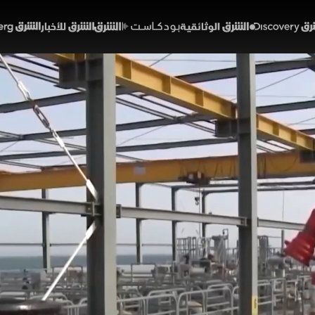
Discover
الشرق الوثائقية
الشرق بودكاست
الشرق للأخبار
الشرق Bloomberg
 النفط العالمية.. تقرير "بلو
01:25
أخبار
لشرق
ديرات الاقتصادية أن المخاوف من اضطراب الإمدادات عبر هر
 السوق على امتصاص الصدمة، وأن الأدوات الرئيسة شملت 
جهة نقص الإمدادات، لافتاً إلى أن الأسعار قد تشهد ارتفاع
العالمي للطاقة.
أسعار النفط
مضيق هرمز
إمدادات الطاقة