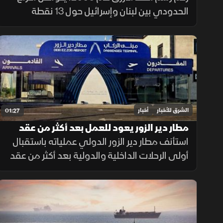
الحدودي بين لبنان وإسرائيل حول 13 نقطة
تحفظ، أبرزها النقطة B1، إضافة إلى قضيتي بلدة
الغجر ومزارع شبعا وتلال كفرشوبا.
الشرق للأخبار
أخبار
01:27
مطار دير الزور يعود للعمل بعد أكثر من عقد
من الإغلاق
استأنف مطار دير الزور الدولي عملياته باستقبال
أولى الرحلات الداخلية والدولية بعد أكثر من عقد
من التوقف، في خطوة تهدف إلى تسهيل حركة
التنقل وتعزيز الربط الجوي بالمنطقة.