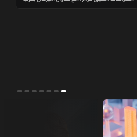
اتفاق محتمل ونفي إيراني لمحادثات مباشرة،
بينما تستمر الوساطات الإقليمية لخفض التوتر.
ألوان الشرق