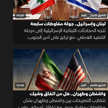
الشرق للأخبار
أخبار
01:25
لبنان وإسرائيل.. جولة مفاوضات سابعة
تتجه المحادثات اللبنانية الإسرائيلية إلى مرحلة
التنفيذ العملي، مع تركيز على أمن الجنوب،
وترتيبات انتشار القوات، والحدود البرية، وسط
تحديات تتعلق بالضمانات السياسية وتحويل
الاتفاقات إلى واقع مستدام.
الشرق للأخبار
أخبار
01:44
واشنطن وطهران.. هل من اتفاق وشيك
تتضارب التصريحات بين واشنطن وطهران بشأن
مفاوضات مضيق هرمز، مع تفاؤل أميركي بقرب