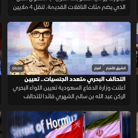
الذي يضم مئات الناقلات القديمة، لنقل 4 ملايين
برميل نفط يوميا للصين والهند عبر تكتيكات تخف
بحرية، ما أمن لموسكو مليارات الدولارات.
الشرق للأخبار
أخبار
01:33
التحالف البحري متعدد الجنسيات.. تعيين
قائد جديد
أعلنت وزارة الدفاع السعودية تعيين اللواء البحري
الركن عبد الله بن سالم الشهري قائدا للتحالف
الدولي متعدد الجنسيات، في خطوة تعزز جاهزية
التحالف لحماية الملاحة وأمن الممرات البحرية.