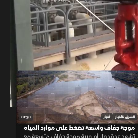
00:12
/
01:25
الشرق للأخبار
أخبار
01:20
موجة جفاف واسعة تضغط على موارد المياه
في أوروبا
تشهد عدة دول أوروبية موجة جفاف متسعة مع