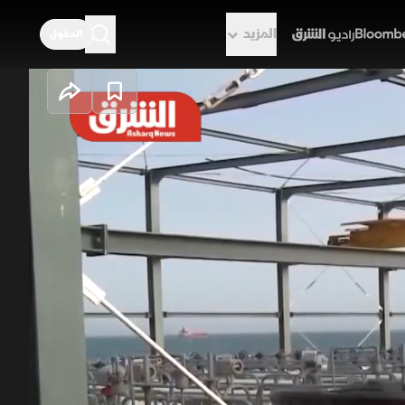
المزيد
الدخول
راديو الشرق
مبرغ"
مز لم تدفع النفط لمستويات كارثية
سحب المخزونات العالمية وتراجع
ات إضافية بهدف إعادة التوازن وتقليص