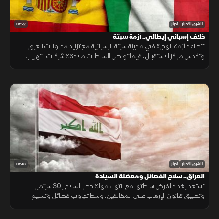
01:52
الشرق للأخبار
أخبار
خلاف إسباني إيطالي.. أزمة سبتة
تتصاعد أزمة الهجرة في مدينة سبتة الإسبانية مع تزايد محاولات العبور
وتكدس مراكز الاستقبال، فيما تواصل السلطات ملاحقة شبكات التهريب
وسط تداعيات إنسانية وأمنية تمتد إلى الساحة الأوروبية.
01:48
الشرق للأخبار
أخبار
العراق.. سلاح الفصائل ومعضلة السيادة
تستعد بغداد لفرض سلطتها مع انتهاء مهلة حصر السلاح بـ30 سبتمبر
وتطبيق قانون الإرهاب على المخالفين، وسط تجاوب فصائل وتسليم
مقرها، مقابل رفض أخرى كـ"كتائب حزب الله" لربطها الملف بالصراع
الإقليمي.