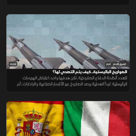
ونقص حاد في تمويل خطة الاستجابة الإنسانية
01:56
الشرق للأخبار
أخبار
الصواريخ الباليستية.. كيف يتم التصدي لها؟
تتعدد أنظمة الدفاع الصاروخية، لكن هدفها واحد: اعتراض الهجمات
الباليستية. تبدأ العملية برصد الصاروخ عبر الأقمار الصناعية والرادارات، ثم
حساب مساره وإطلاق صاروخ اعتراضي، مع طبقات دفاعية أخرى