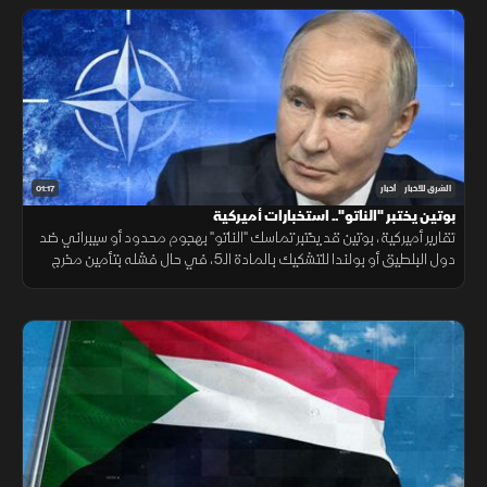
01:17
الشرق للأخبار
أخبار
بوتين يختبر "الناتو".. استخبارات أميركية
تقارير أميركية، بوتين قد يختبر تماسك "الناتو" بهجوم محدود أو سيبراني ضد
دول البلطيق أو بولندا للتشكيك بالمادة الـ5، في حال فشله بتأمين مخرج
يحفظ ماء الوجه بأوكرانيا خلال السنوات القادمة.