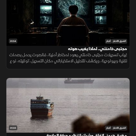
01:54
الشرق للأخبار
أخبار
مجتبى خامنئي.. لماذا يغيب صوته
غياب تسجيلات مجتبى خامنئي يعود لمخاطر أمنية، فالصوت يحمل بصمات
تقنية وبيولوجية، ويكشف للتحليل الاستخباراتي مكان التسجيل، توقيته، نوع
الجهاز المستخدم، والبيئة المحيطة به بدقة عالية.
01:33
الشرق للأخبار
أخبار
مضيق هرمز.. اتفاق وشيك لتنظيم حركة الملاحة