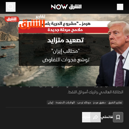
الموسم 2026
هرمز.. "مشروع الحرية بلس" وملامح مرحلة جديدة
12 مايو 2026
01:59
أخبار
تقارير الشرق
تتزايد المؤشرات على اتساع رقعة التوتر بين واشنطن وطهران في مضيق هرمز
مع بروز مشروع الحرية بلس كتحول محتمل في قواعد الاشتباك، ويقوم الطرح
00:11
/
01:59
على توسيع الانتشار البحري لحماية السفن التجارية وإشراك شركاء دوليين، وسط
مخاوف من سيناريوهات التصعيد التي قد تؤدي لمواجهة مفتوحة تهدد أمن
الطاقة العالمي وتربك أسواق النفط.
تقارير الشرق
مضيق هرمز
دونالد ترمب
الولايات المتحدة
إيران
قائمتي
شارك