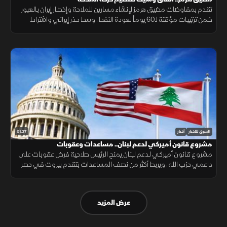
تقدم بمفاوضات مضيق هرمز لإنشاء مسارين للملاحة وإخطار إيران بالعبور
ضمن ترتيبات مؤقتة لـ60 يوماً لعودة النفط، وسط حذر إيراني واشتراط
أميركي بحرية الملاحة دون قيود.
01:37
الشرق للأخبار
أخبار
مشروع قانون أميركي لدعم لبنان.. مساعدات وعقوبات
مشروع قانون أميركي لدعم لبنان يمنح الرئيس صلاحية فرض عقوبات على
داعمي حزب الله، ويربط أكثر من نصف المساعدات بتقدم بيروت في حصر
السلاح بيد الدولة ونزع سلاح الحزب وتنفيذ الإصلاحات.
عرض المزيد