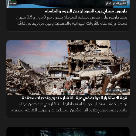
01:04
الشرق للأخبار
أخبار
دارفور.. مفتاح غرب السودان بين الثروة والمأساة
يمتد دارفور على خمس مساحة السودان بحدود مع 3 دول و9.5 مليون
نسمة. ورغم غناه بالثروات الحيوانية والمعدنية وجبل مرة، يعاني كارثة
إنسانية وجرائم حرب منذ 2003، أحيلت للجنائية الدولية عام 2005.
01:26
الشرق للأخبار
أخبار
قوة الاستقرار الدولية في غزة.. انتشار متدرج وتحديات معقدة
تواصل قوة الاستقرار الدولية استعداداتها للانتشار في غزة ضمن مهام
تشمل دعم وقف إطلاق النار وتأمين المساعدات وتدريب الشرطة المدنية،
وسط تحديات سياسية وأمنية معقدة.