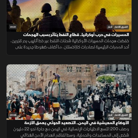
01:31
الشرق للأخبار
أخبار
المسيرات في حرب أوكرانيا.. قطاع النفط يتأثر بسبب الهجمات
خفضت هجمات المسيرات الأوكرانية شحنات النفط عبر خط أنابيب بحر قزوين،
أحد الممرات الرئيسية لصادرات كازاخستان، ما أضاف ضغوطا جديدة على
أسواق الطاقة والنقل البحري.
01:38
الشرق للأخبار
أخبار
الأوضاع المعيشية في اليمن.. التصعيد الحوثي يعمق الأزمة
وصف 200: تتسع الاحتياجات الإنسانية في اليمن مع حاجة نحو 22 مليون
شخص إلى المساعدات والحماية، وسط تفاقم انعدام الأمن الغذائي