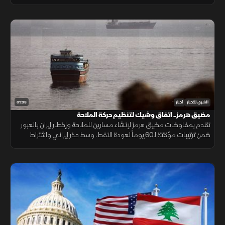
الجهاز المستخدم، والبيئة المحيطة به بدقة عالية.
01:33
الشرق للأخبار
أخبار
مضيق هرمز.. اتفاق وشيك لتنظيم حركة الملاحة
تقدم بمفاوضات مضيق هرمز لإنشاء مسارين للملاحة وإخطار إيران بالعبور
ضمن ترتيبات مؤقتة لـ60 يوماً لعودة النفط، وسط حذر إيراني واشتراط
أميركي بحرية الملاحة دون قيود.