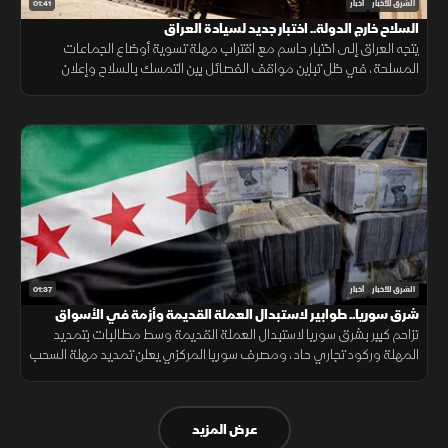
01:41
الشرق للأخبار
أخبار
السلاح خارج الدولة.. اختبار جديد لسيادة العراق
يتجه العراق إلى اختبار حاسم مع اقتراب مهلة تسوية أوضاع الجماعات
المسلحة، في ظل تباين مواقف الفصائل بين التمسك بالسلاح وإعلان
الاستعداد لتسليمه للدولة.
01:37
الشرق للأخبار
أخبار
شرق سوريا.. طوابير لاستبدال العملة القديمة وأزمة في الأسواق
تزاحم كبير بشرق سوريا لاستبدال العملة القديمة وسط مطالبات بتمديد
المهلة وركود تجاري حاد، ومصرف سوريا المركزي يعلن تمديد مهلة السحب
في دير الزور والرقة والحسكة حتى 20 أغسطس الجاري.
عرض المزيد