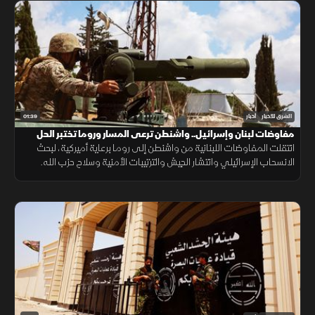
01:39
الشرق للأخبار
أخبار
مفاوضات لبنان وإسرائيل.. واشنطن ترعى المسار وروما تختبر الحل
انتقلت المفاوضات اللبنانية من واشنطن إلى روما برعاية أميركية، لبحث
الانسحاب الإسرائيلي وانتشار الجيش والترتيبات الأمنية وسلاح حزب الله.
وانتهت الجولة السابعة دون اتفاق على مناطق جديدة أو وقف العمليات.