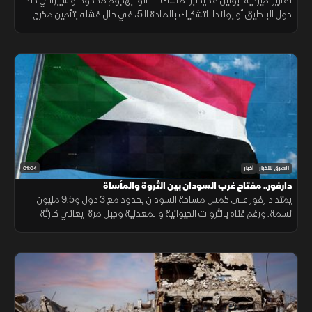
تقارير أميركية، بوتين قد يختبر تماسك "الناتو" بهجوم محدود أو سيبراني ضد
دول البلطيق أو بولندا للتشكيك بالمادة الـ5، في حال فشله بتأمين مخرج
يحفظ ماء الوجه بأوكرانيا خلال السنوات القادمة.
01:04
الشرق للأخبار
أخبار
دارفور.. مفتاح غرب السودان بين الثروة والمأساة
يمتد دارفور على خمس مساحة السودان بحدود مع 3 دول و9.5 مليون
نسمة. ورغم غناه بالثروات الحيوانية والمعدنية وجبل مرة، يعاني كارثة
إنسانية وجرائم حرب منذ 2003، أحيلت للجنائية الدولية عام 2005.