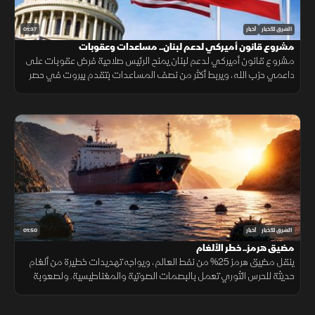
01:37
الشرق للأخبار
أخبار
مشروع قانون أميركي لدعم لبنان.. مساعدات وعقوبات
مشروع قانون أميركي لدعم لبنان يمنح الرئيس صلاحية فرض عقوبات على
داعمي حزب الله، ويربط أكثر من نصف المساعدات بتقدم بيروت في حصر
السلاح بيد الدولة ونزع سلاح الحزب وتنفيذ الإصلاحات.
01:50
الشرق للأخبار
أخبار
مضيق هرمز.. خطر الألغام
ينقل مضيق هرمز 25% من نفط العالم، ويواجه تهديدات خطيرة من ألغام
حديثة للحرس الثوري تعمل بالبصمات الصوتية والمغناطيسية. ولصعوبة
تطهير الأعماق، تعتمد البحريات العالمية على مسيرات ذاتية لحماية
طواقمها.