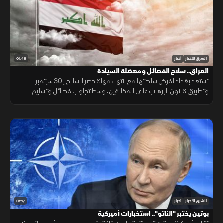
01:48
الشرق للأخبار
أخبار
العراق.. سلاح الفصائل ومعضلة السيادة
تستعد بغداد لفرض سلطتها مع انتهاء مهلة حصر السلاح بـ30 سبتمبر
وتطبيق قانون الإرهاب على المخالفين، وسط تجاوب فصائل وتسليم
مقرها، مقابل رفض أخرى كـ"كتائب حزب الله" لربطها الملف بالصراع
الإقليمي.
01:17
الشرق للأخبار
أخبار
بوتين يختبر "الناتو".. استخبارات أميركية