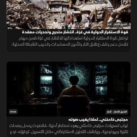
01:26
الشرق للأخبار
أخبار
قوة الاستقرار الدولية في غزة.. انتشار متدرج وتحديات معقدة
تواصل قوة الاستقرار الدولية استعداداتها للانتشار في غزة ضمن مهام
تشمل دعم وقف إطلاق النار وتأمين المساعدات وتدريب الشرطة المدنية،
وسط تحديات سياسية وأمنية معقدة.
01:54
الشرق للأخبار
أخبار
مجتبى خامنئي.. لماذا يغيب صوته
غياب تسجيلات مجتبى خامنئي يعود لمخاطر أمنية، فالصوت يحمل بصمات
تقنية وبيولوجية، ويكشف للتحليل الاستخباراتي مكان التسجيل، توقيته، نوع