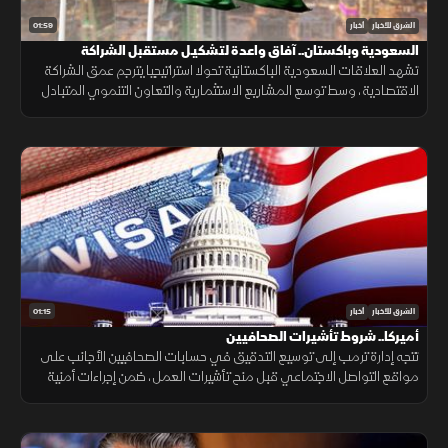
01:59
الشرق للأخبار
أخبار
السعودية وباكستان.. آفاق واعدة لتشكيـل مستقبل الشراكة
الاقتصادية
تشهد العلاقات السعودية الباكستانية تحولا استراتيجيا يترجم عمق الشراكة
الاقتصادية، وسط توسع المشاريع الاستثمارية والتعاون التنموي المتبادل
لتعزيز استقرار الأسواق.
01:15
الشرق للأخبار
أخبار
أميركا.. شروط تأشيرات الصحافيين
تتجه إدارة ترمب إلى توسيع التدقيق في حسابات الصحافيين الأجانب على
مواقع التواصل الاجتماعي قبل منح تأشيرات العمل، ضمن إجراءات أمنية
جديدة، فيما لم تحدد الخارجية الأميركية موعد بدء تطبيقها.