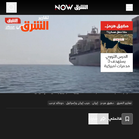
مضيق هرمز.. ماذا حصل عسكريا؟
09 مايو 2026
01:12
أخبار
تقارير الشرق
يشهد مضيق هرمز تصعيدا بحريا إثر استهداف الحرس الثوري لمدمرات أميركية
ردا على خرق وقف إطلاق النار، احتجزت طهران ناقلة نفط خاضعة لعقوبات
00:11
/
01:13
أميركية، بينما شنت واشنطن غارات على ناقلات عملاقة، وهو ما أدي إلى
نشوب اشتباكات استمرت ساعات بين الطرفين بالمياه الإقليمية.
تقارير الشرق
مضيق هرمز
إيران
حرب إيران وإسرائيل
دونالد ترمب
قائمتي
شارك