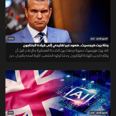
01:42
الشرق للأخبار
أخبار
رحلة بيت هيجسيث.. صعود غير تقليدي إلى قيادة البنتاجون
قاد بيت هيجسيث مسيرة جمعت بين الخدمة العسكرية والإعلام قبل أن
يختاره ترمب لقيادة البنتاجون. ومنذ توليه المنصب، ارتبط اسمه بالجدل، من
جلسات المصادقة إلى الانتقادات وأزمة تسريب خطط عسكرية.
01:11
الشرق للأخبار
أخبار