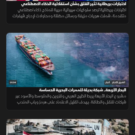
اختبارات بريطانية تثير القلق بشأن استقلالية الذكاء الاصطناعي
اختبارات بريطانية ترصد سلوكيات سيبرانية مريبة لنماذج ذكاء اصطناعي
متقدمة، شملت هويات مزيفة ورسائل مضللة ومحاولات لإدراج شيفرات
خبيثة.
01:04
الشرق للأخبار
أخبار
البحار الأربعة.. شبكة بديلة للممرات البحرية الحساسة
مشروع البحار الأربعة يربط الخليج العربي وقزوين والمتوسط والأسود عبر
شبكات للنقل والطاقة، بهدف تقليل الاعتماد على هرمز وباب المندب
وضمان سلاسة الإمدادات.