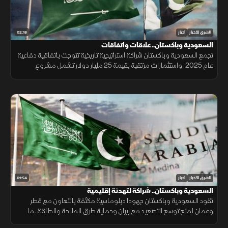
02:18
الشرق للأخبار
أخبار
السعودية وباكستان.. علاقات واتفاقات
تجمع السعودية وباكستان شراكة استراتيجية تاريخية تتوجت باتفاقية دفاعية
عام 2025، واستثمارات مرتقبة بقيمة 25 مليار دولار تشمل مشروع
"ريكوديك" ودعم الوديعة المالية وتمويل المشتقات النفطية.
01:54
الشرق للأخبار
أخبار
السعودية وباكستان.. شراكة لتهدئة إقليمية
تقود السعودية وباكستان جهودا دبلوماسية مكثفة بالتعاون مع قطر
وعمان لمنع توسع التصعيد مع إيران وحماية طرق الملاحة والطاقة، ما
أسهم في تراجع ترمب عن ضربة عسكرية واسعة تفضيلاً للحوار.