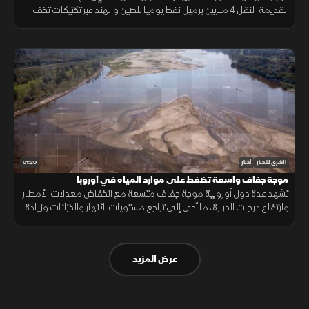
القديمة، لنقل 4 ملايين برميل نفط يوميا للصين والهند عبر تكتيكات تخف
بحرية، ما أمن لموسكو مليارات الدولارات.
01:20
الشرق للأخبار
أخبار
موجة جفاف واسعة تضغط على موارد المياه في أوروبا
تشهد عدة دول أوروبية موجة جفاف متسعة مع انخفاض معدلات الأمطار
وارتفاع درجات الحرارة، ما أدى إلى تراجع مستويات الأنهار والخزانات وزيادة
الضغوط على الموارد المائية.
عرض المزيد