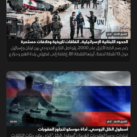
01:54
الشرق للأخبار
أخبار
الحدود اللبنانية الإسرائيلية.. اتفاقات تاريخية وخلافات مستمرة
رغم رسم الخط الأزرق عام 2000، يتواصل النزاع الحدودي بين لبنان وإسرائيل
حول 13 نقطة تحفظ، أبرزها النقطة B1، إضافة إلى قضيتي بلدة الغجر ومزارع
شبعا وتلال كفرشوبا.
02:30
الشرق للأخبار
أخبار
أسطول الظل الروسي.. أداة موسكو لتجاوز العقوبات
تجاوزت روسيا العقوبات الغربية بـ"أسطول الظل" الذي يضم مئات الناقلات