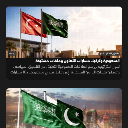
02:27
الشرق للأخبار
أخبار
السعودية وتركيا.. مسارات التعاون وملفات مشتركة
تحول استراتيجي يرسخ العلاقات السعودية التركية، من التنسيق السياسي
وتوطين تقنيات الدرون العسكرية، إلى تبادل تجاري مستهدف بـ10 مليارات
دولار ومشاريع بـ28 مليارا لبناء تحالف اقتصادي واعد.