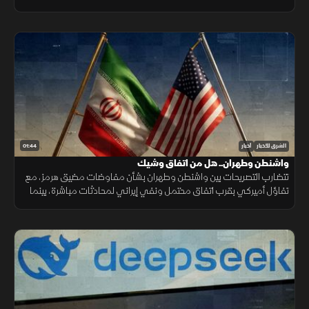
الإنفاق لمواجهة تراجع القدرة الشرائية.
01:44
الشرق للأخبار
أخبار
واشنطن وطهران.. هل من اتفاق وشيك
تتضارب التصريحات بين واشنطن وطهران بشأن مفاوضات مضيق هرمز، مع
تفاؤل أميركي بقرب اتفاق محتمل ونفي إيراني لمحادثات مباشرة، بينما
تستمر الوساطات الإقليمية لخفض التوتر.