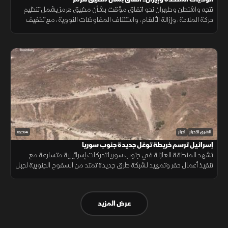
تتجه واشنطن وطهران نحو اتفاق مؤقت بشأن مضيق هرمز يشمل تنظيم
حركة الملاحة، وإزالة الألغام، واستئناف المفاوضات النووية، مع تخفيف
العقوبات على صادرات النفط مقابل ترتيبات أمنية.
02:04
الشرق للأخبار
أخبار
إسرائيل ترسم خريطة توغل جديدة جنوب سوريا
تشهد المنطقة العازلة في جنوب سوريا تحركات إسرائيلية متسارعة مع
تنفيذ أعمال حفر وتمهيد لشبكة طرق جديدة تمتد من السفوح الجنوبية لجبل
الشيخ مرورا بمحافظة القنيطرة وصولا إلى حوض اليرموك.
عرض المزيد