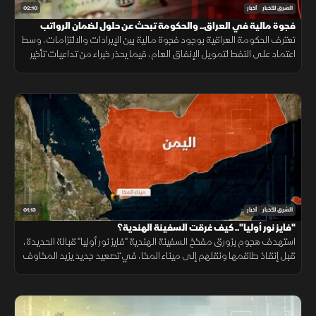
02:10
الشرق للأخبار
أخبار
فجوة مالية في العراق.. والحكومة تبحث عن حلول لضمان الرواتب
تعترف الحكومة العراقية بوجود فجوة مالية بين الإيرادات والالتزامات، وسط
اعتماد على النفط لتمويل الإنفاق العام، فيما يحذر خبراء من تداعيات تأخير
الرواتب على الاقتصاد والأسواق.
01:13
الشرق للأخبار
أخبار
"فايز نور أوليا".. كيف غرقت السفينة الهندية؟
استهدف هجوم بزورق مفخخ السفينة الهندية "فايز نور أوليا" قبالة الحديدة،
قبل إنقاذ طاقمها ونقلهم إلى ميناء المخا، في تصعيد جديد يزيد المخاوف
على أمن الملاحة وسلاسل الإمداد.