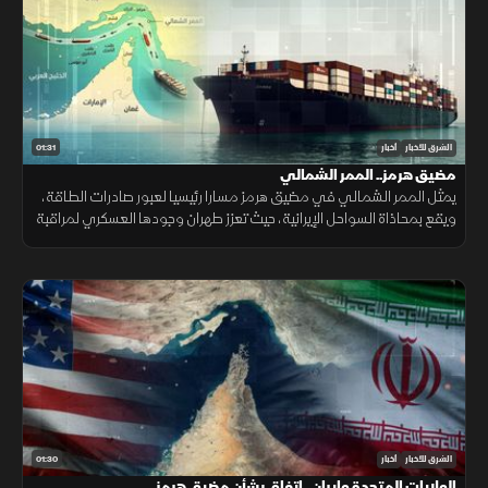
01:31
الشرق للأخبار
أخبار
مضيق هرمز.. الممر الشمالي
يمثل الممر الشمالي في مضيق هرمز مسارا رئيسيا لعبور صادرات الطاقة،
ويقع بمحاذاة السواحل الإيرانية، حيث تعزز طهران وجودها العسكري لمراقبة
الملاحة عبر الزوارق والطائرات المسيرة والصواريخ.
01:30
الشرق للأخبار
أخبار
الولايات المتحدة وإيران.. اتفاق بشأن مضيق هرمز