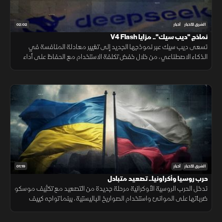
02:02
الشرق للأخبار
أخبار
نماذج "ديب سيك".. مزايا V4 Flash
تسعى ديب سيك عبر نموذجها الجديد إلى تغيير معادلة المنافسة في
الذكاء الاصطناعي، من خلال خفض تكلفة الاستخدام مع الحفاظ على أداء
مرتفع، في محاولة لجعل التقنية أكثر انتشارا.
01:19
الشرق للأخبار
أخبار
حرب روسيا وأكراونيا.. تصعيد متبادل
تدخل الحرب الروسية الأوكرانية مرحلة جديدة من التصعيد مع تكثيف موسكو
ضرباتها على الموانئ واستخدام الصواريخ الباليستية، بينما تواجه كييف
ضغوطا على دفاعاتها الجوية ومخزونها العسكري.