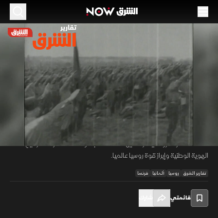
الموسم 2026
يوم النصر.. احتفال روسي أوروبي
08 مايو 2026
01:41
أخبار
تقارير الشرق
انقسام تاريخي في إحياء ذكرى هزيمة النازية عام 1945؛ فبينما يحتفل الغرب
في 8 مايو عقب استسلام ألمانيا بفرنسا، أصر ستالين على توقيع ثانٍ في 9
00:11
/
01:41
مايو ببرلين. وفي عهد بوتين، تعاظم الزخم العسكري بذكرى النصر، حيث تشهد
الساحة الحمراء عروضا يشارك فيها 20 ألف مجند ومئات الطائرات، لترسيخ
الهوية الوطنية وإبراز قوة روسيا عالميا.
تقارير الشرق
روسيا
ألمانيا
فرنسا
قائمتي
شارك