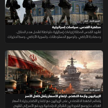
01:47
الشرق للأخبار
أخبار
محاصرة القدس.. سياسات إسرائيلية
تشهد القدس المحتلة إجراءات إسرائيلية متواصلة تشمل هدم المنازل،
ومصادرة الأراضي، وتوسيع المستوطنات، وتسوية الأراضي، وسط تحذيرات
من تغيير الواقع الديموغرافي والجغرافي للمدينة.
01:42
الشرق للأخبار
أخبار
الإيرانيون وأزمة التضخم.. ارتفاع الأسعار يثقل كاهل الأسر
يتفاقم الضغط الاقتصادي على الإيرانيين مع ارتفاع التضخم وزيادة أسعار
الغذاء، ما يوسع الفجوة بين الشرائح الاجتماعية ويدفع الأسر إلى تقليص