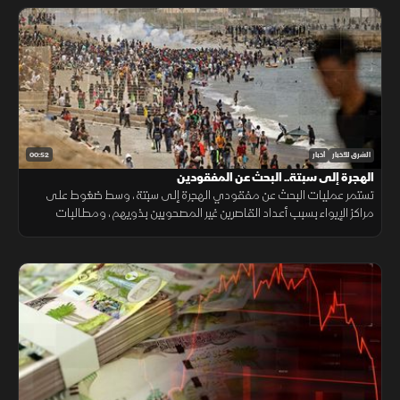
00:52
الشرق للأخبار
أخبار
الهجرة إلى سبتة.. البحث عن المفقودين
تستمر عمليات البحث عن مفقودي الهجرة إلى سبتة، وسط ضغوط على
مراكز الإيواء بسبب أعداد القاصرين غير المصحوبين بذويهم، ومطالبات
بتوفير الحماية والرعاية للمهاجرين.