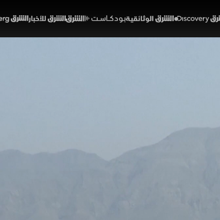
Discover
الشرق الوثائقية
الشرق بودكاست
الشرق للأخبار
الشرق Bloomberg
هرمز.. مواجهة أميركية إيرا
01:18
أخبار
لشرق
الحصار البحري الأميركي قطاع الطاقة الإيراني أمام معضلة
زانات يسير بوتيرة تفوق قدرات التفريغ. وأشارت المصادر إلى
صول للسعة القصوى، رغم ما يحمله ذلك من مخاطر هيكلية ع
وارد تدريجياً.
مضيق هرمز
الولايات المتحدة
إيران