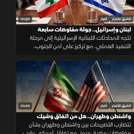
الشرق للأخبار
أخبار
01:25
لبنان وإسرائيل.. جولة مفاوضات سابعة
تتجه المحادثات اللبنانية الإسرائيلية إلى مرحلة
التنفيذ العملي، مع تركيز على أمن الجنوب،
وترتيبات انتشار القوات، والحدود البرية، وسط
تحديات تتعلق بالضمانات السياسية وتحويل
الاتفاقات إلى واقع مستدام.
الشرق للأخبار
أخبار
01:44
واشنطن وطهران.. هل من اتفاق وشيك
تتضارب التصريحات بين واشنطن وطهران بشأن
مفاوضات مضيق هرمز، مع تفاؤل أميركي بقرب