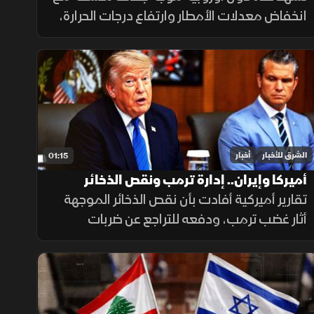
انخفاض معدلات الأمطار وارتفاع درجات الحرارة،
ما أدى إلى تراجع مستويات الأنهار والخزانات
وزيادة الضغوط على الموارد المائية.
الشرق للأخبار
أخبار
01:15
أميركا وإيران.. إدارة ترمب ونقص الذخائر
تقارير أميركية أفادت بأن نقص الذخائر الموجهة
أثار غضب ترمب، ودفعه للتراجع عن ضربات
واسعة ضد إيران. وزير الحرب حمل بايدن ثم نائبه
مسؤولية الأزمة، فيما نفى البيت الأبيض صحة
التقارير.