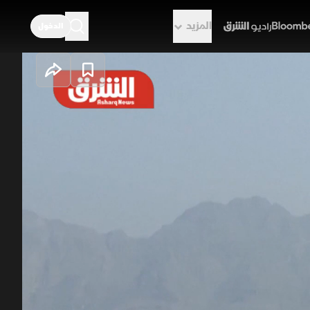
المزيد
الدخول
راديو الشرق
نية
 فنية واقتصادية، حيث كشفت تقارير أن
 أن لجوء طهران لخفض الإنتاج يهدف
لى الآبار، في ظل رهان واشنطن على