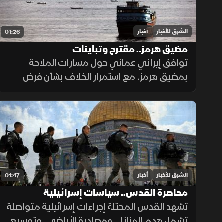
الشرق للأخبار
أخبار
01:26
مضيق هرمز.. مقترح وتباينات
توافق إيراني عماني حول مسارات الملاحة
بمضيق هرمز، مع استمرار الخلاف بشأن فرض
رسوم عبور، حيث تشترط طهران رفع العقوبات
لفتح المضيق وسط رفض أميركي ورفض داخلي
من الحرس الثوري.
الشرق للأخبار
أخبار
01:47
محاصرة القدس.. سياسات إسرائيلية
تشهد القدس المحتلة إجراءات إسرائيلية متواصلة
تشمل هدم المنازل، ومصادرة الأراضي، وتوسيع