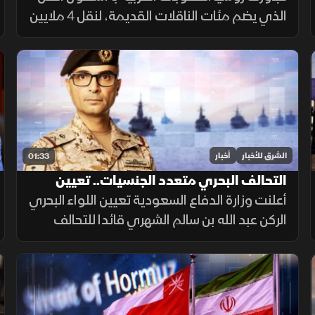
الذي يضم مئات الناقلات القديمة، لنقل 4 ملايين
برميل نفط يوميا للصين والهند عبر تكتيكات تخف
بحرية، ما أمن لموسكو مليارات الدولارات.
الشرق للأخبار
أخبار
01:33
التحالف البحري متعدد الجنسيات.. تعيين
قائد جديد
أعلنت وزارة الدفاع السعودية تعيين اللواء البحري
الركن عبد الله بن سالم الشهري قائدا للتحالف
الدولي متعدد الجنسيات، في خطوة تعزز جاهزية
التحالف لحماية الملاحة وأمن الممرات البحرية.