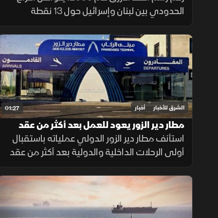
الحدودي بين لبنان وإسرائيل حول 13 نقطة
تحفظ، أبرزها النقطة B1، إضافة إلى قضيتي بلدة
الغجر ومزارع شبعا وتلال كفرشوبا.
الشرق للأخبار
أخبار
01:27
مطار دير الزور يعود للعمل بعد أكثر من عقد
من الإغلاق
استأنف مطار دير الزور الدولي عملياته باستقبال
أولى الرحلات الداخلية والدولية بعد أكثر من عقد
من التوقف، في خطوة تهدف إلى تسهيل حركة
التنقل وتعزيز الربط الجوي بالمنطقة.