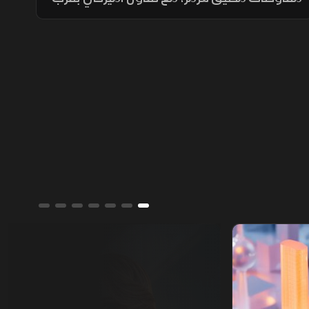
اتفاق محتمل ونفي إيراني لمحادثات مباشرة،
بينما تستمر الوساطات الإقليمية لخفض التوتر.
ألوان الشرق