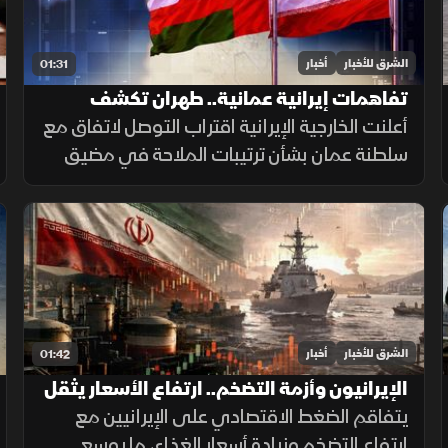
الشرق للأخبار
أخبار
01:31
تفاهمات إيرانية عمانية.. طهران تكشف
تفاصيل اتفاق مضيق هرمز
أعلنت الخارجية الإيرانية اقتراب التوصل لاتفاق مع
سلطنة عمان بشأن ترتيبات الملاحة في مضيق
هرمز، مؤكدة أن فتح المضيق يبقى مشروطًا
بالتزام أميركا برفع العقوبات والإفراج عن الأصول
الإيرانية.
الشرق للأخبار
أخبار
01:42
الإيرانيون وأزمة التضخم.. ارتفاع الأسعار يثقل
كاهل الأسر
يتفاقم الضغط الاقتصادي على الإيرانيين مع
ارتفاع التضخم وزيادة أسعار الغذاء، ما يوسع