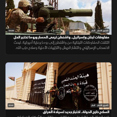
01:39
الشرق للأخبار
أخبار
مفاوضات لبنان وإسرائيل.. واشنطن ترعى المسار وروما تختبر الحل
انتقلت المفاوضات اللبنانية من واشنطن إلى روما برعاية أميركية، لبحث
الانسحاب الإسرائيلي وانتشار الجيش والترتيبات الأمنية وسلاح حزب الله.
وانتهت الجولة السابعة دون اتفاق على مناطق جديدة أو وقف العمليات.
01:41
الشرق للأخبار
أخبار
السلاح خارج الدولة.. اختبار جديد لسيادة العراق