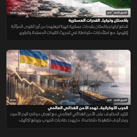
02:31
الشرق للأخبار
أخبار
باكستان وتركيا.. القدرات العسكرية
تتمتع تركيا وباكستان بقدرات عسكرية كبيرة تجعلهما من أبرز القوى المؤثرة
إقليميا، مع استثمارات متواصلة في تحديث القوات المسلحة وتطوير
القدرات الجوية والبحرية ومنظومات الردع.
01:31
الشرق للأخبار
أخبار
الحرب الأوكرانية.. تهدد الأمن الغذائي العالمي
تتزايد المخاوف على الأمن الغذائي العالمي مع تعرض موانئ البحر الأسود
وبحر آزوف لضغوط متصاعدة، ما يهدد صادرات الحبوب ويرفع تكاليف
الشحن والتأمين وأسعار الغذاء.