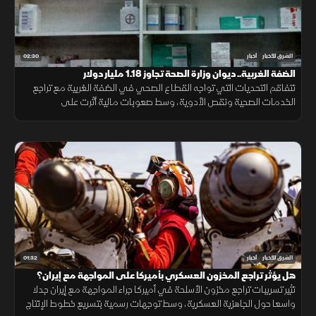
02:30
الشرق للأخبار
أخبار
الضفة الغربية.. ديوان وزارة الصحة تجاوز 1.18 مليار دولار
تتفاقم التحديات التي تواجه القطاع الصحي في الضفة الغربية مع تراجع
الخدمات الصحية ونقص الأدوية، وسط صعوبات مالية أثرت على
المستشفيات والمراكز الطبية وقدرتها على تلبية احتياجات المرضى.
01:32
الشرق للأخبار
أخبار
هل يؤثر تراجع المخزون العسكري بأميركا على المواجهة مع إيران؟
تثير تسريبات تراجع مخزون الأسلحة في أميركا جراء المواجهة مع إيران جدلا
واسعا حول الجاهزية العسكرية، وسط توجهات رسمية بتسريع خطوط الإنتاج