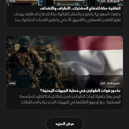
01:46
الشرق للأخبار
أخبار
اتفاقية مكة للدفاع المشترك.. الأطراف والأهداف
وقعت السعودية وتركيا وباكستان اتفاقية مكة للدفاع المشترك بهدف
تعزيز التعاون العسكري والتنسيق الأمني وتطوير القدرات الدفاعية، بما
يدعم الاستقرار الإقليمي ويرفع مستوى الجاهزية المشتركة.
01:32
الشرق للأخبار
أخبار
ما دور قوات الطوارئ في حماية الجبهات اليمنية؟
اليمن يعزز جاهزية قوات الطوارئ ضمن خطة لإعادة تنظيم المؤسسة
العسكرية، مع توسيع انتشارها في الجبهات الحدودية والمحافظات
الشرقية لتنفيذ مهام التدخل السريع وحماية المنشآت وخطوط الإمداد.
عرض المزيد