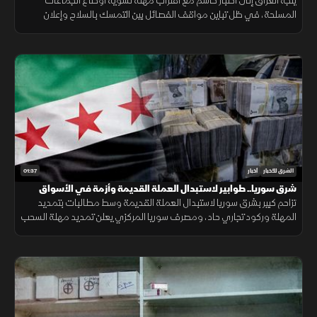
يتجه العراق إلى اختبار حاسم مع اقتراب مهلة تسوية أوضاع الجماعات
المسلحة، في ظل تباين مواقف الفصائل بين التمسك بالسلاح وإعلان
الاستعداد لتسليمه للدولة.
01:37
الشرق للأخبار
أخبار
شرق سوريا.. طوابير لاستبدال العملة القديمة وأزمة في الأسواق
تزاحم كبير بشرق سوريا لاستبدال العملة القديمة وسط مطالبات بتمديد
المهلة وركود تجاري حاد، ومصرف سوريا المركزي يعلن تمديد مهلة السحب
في دير الزور والرقة والحسكة حتى 20 أغسطس الجاري.