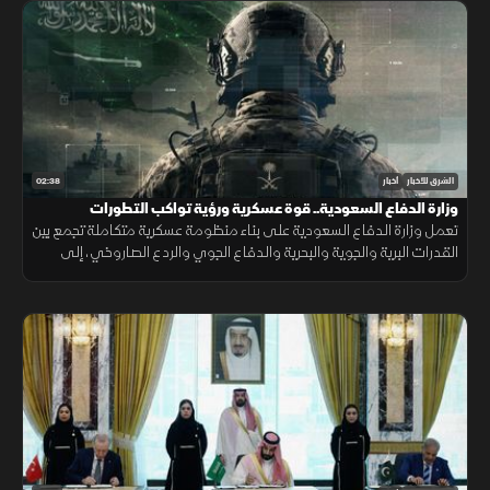
02:38
الشرق للأخبار
أخبار
وزارة الدفاع السعودية.. قوة عسكرية ورؤية تواكب التطورات
تعمل وزارة الدفاع السعودية على بناء منظومة عسكرية متكاملة تجمع بين
القدرات البرية والجوية والبحرية والدفاع الجوي والردع الصاروخي، إلى
جانب التدريب والتأهيل وتطوير التسليح وتوطين الصناعات الدفاعية.