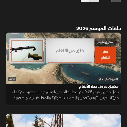
حلقات الموسم 2026
01:50
الشرق للأخبار
أخبار
مضيق هرمز.. خطر الألغام
ينقل مضيق هرمز 25% من نفط العالم، ويواجه تهديدات خطيرة من ألغام
حديثة للحرس الثوري تعمل بالبصمات الصوتية والمغناطيسية. ولصعوبة
تطهير الأعماق، تعتمد البحريات العالمية على مسيرات ذاتية لحماية
طواقمها.