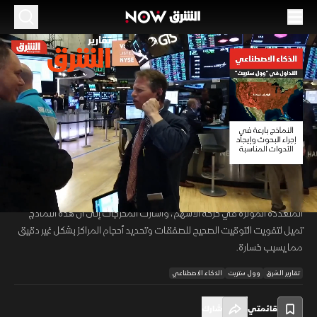
الموسم 2026
نماذج الذكاء الاصطناعي تفشل في إدارة صفقات
التداول
07 مايو 2026
01:14
أخبار
تقارير الشرق
واجهت تجارب نماذج الذكاء الاصطناعي في أسواق التداول إخفاقات
00:11
/
01:14
ملحوظة، حيث تفتقر هذه الأنظمة إلى القدرة على إدراك أهمية المتغيرات
المتعددة المؤثرة في حركة الأسهم، وأشارت المخرجات إلى أن هذه النماذج
تميل لتفويت التوقيت الصحيح للصفقات وتحديد أحجام المراكز بشكل غير دقيق
مما يسبب خسارة.
تقارير الشرق
وول ستريت
الذكاء الاصطناعي
قائمتي
شارك