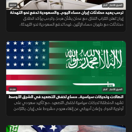
48:54
الشرق للأخبار
أخبار
ترمب يعيد محادثات إيران مساء اليوم.. والسعودية تدفع نحو التهدئة
إيران تعلن اقتراب اتفاق مع عمان بشأن هرمز، وترمب يؤكد انطلاق
محادثات مع طهران مساء الإثنين، فيما تدفع السعودية نحو التهدئة،
وتتواصل الضغوط الدولية بشأن غزة، ويعلن المغرب حصيلة أحداث سبتة.
51:28
الشرق للأخبار
أخبار
اتصالات وتحركات سياسية.. مساع لخفض التصعيد في الشرق الأوسط
تشهد المنطقة تحركات سياسية لخفض التصعيد، مع تأكيد سعودي على
أولوية الحوار، وإعلان أميركي عن إلغاء هجوم مشروط على إيران، بالتزامن
مع جهود لوقف القصف في غزة وإجراءات إسبانية لمواجهة الهجرة.