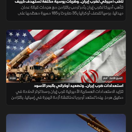
تأهب أميركي لضرب إيران.. وضربات روسية مكثفة تستهدف كييف
تتأهب أميركا لضرب إيران بأمر ترمب بالتزامن مع هجمات قبالة عمان.
ميدانيا، روسيا تقصف أوكرانيا بـ35 صاروخا و185 مسيرة معظمها على
كييف. وسياسيا، سانشيز يتهم الاتحاد الأوروبي بالأنانية من مدينة سبتة اليوم
51:28
الشرق للأخبار
أخبار
استعدادات ضرب إيران.. وتصعيد أوكراني بالبحر الأسود
تتزايد الاستعدادات العسكرية الأميركية قرب إيران وسط توتر الملاحة في
مضيق هرمز، بينما تستعد أوروبا لمناقشة أزمة الهجرة في إسبانيا، بالتزامن
مع إغراق أوكرانيا سفينة شحن روسية بالبحر الأسود.