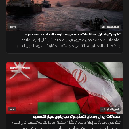
49:46
الشرق للأخبار
أخبار
"هرمز" ولبنان.. تفاهمات تتقدم ومخاوف التصعيد مستمرة
تفاهمات متقدمة حول مضيق هرمز تفتح نقاشا بشأن إدارة الملاحة
والضمانات المطلوبة، بالتزامن مع استمرار مفاوضات روما حول الحدود
ووقف إطلاق النار، وسط تداخل الحسابات الإقليمية والدولية.
52:41
الشرق للأخبار
أخبار
محادثات إيران وعمان تتعثر.. وترمب يلوح بخيار التصعيد
تعثر في محادثات إيران وعمان بشأن مضيق هرمز يقابله تصعيد في لهجة
ترمب تجاه طهران، بالتزامن مع استمرار ملفات القدس ولبنان وغزة،