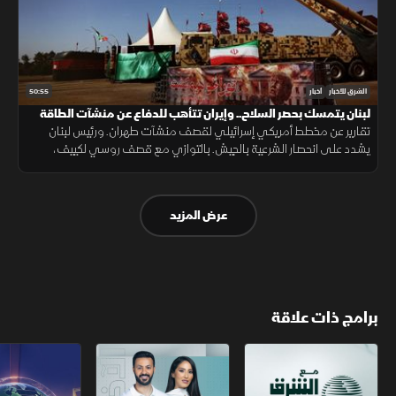
50:55
الشرق للأخبار
أخبار
لبنان يتمسك بحصر السلاح.. وإيران تتأهب للدفاع عن منشآت الطاقة
تقارير عن مخطط أمريكي إسرائيلي لقصف منشآت طهران. ورئيس لبنان
يشدد على انحصار الشرعية بالجيش. بالتوازي مع قصف روسي لكييف،
وتردد ترمب بشأن "باتريوت"، وإسبانيا تحتوي تدفق "سبتة" بعد سقوط 57
شخصا.
عرض المزيد
برامج ذات علاقة
مع الشرق الأوسط
الخبر الآخر
تقارير الشرق