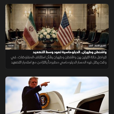
52:41
الشرق للأخبار
أخبار
واشنطن وطهران.. الدبلوماسية تعود وسط التصعيد
تتواصل حالة التباين بين واشنطن وطهران بشأن استئناف المفاوضات، في
وقت يظل فيه المسار الدبلوماسي مطروحاً بالتزامن مع استمرار التصعيد
العسكري.