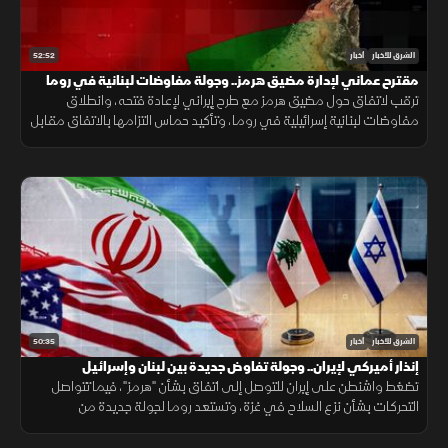
52:52
الشرق للأخبار
أخبار
مقترح عماني لإدارة مضيق هرمز.. وجولة مفاوضات لبنانية في روما
ترقب لاتفاق حول مضيق هرمز مع طرح إيراني لإعادة فتحه، وانطلاق
مفاوضات لبنانية إسرائيلية في روما، وتأكيد حماس التزامها بالاتفاق مقابل
الانسحاب، فيما يتصاعد القتال بين روسيا وأوكرانيا.
50:35
الشرق للأخبار
أخبار
إنذار أميركي لإيران.. وجولة تفاوض جديدة بين لبنان وإسرائيل
تضغط واشنطن على إيران للتوصل إلى اتفاق بشأن "هرمز"، فيما تتواصل
التحركات بشأن نزع السلاح في غزة، وتستعد روما لجولة جديدة من
المفاوضات اللبنانية الإسرائيلية، ومواقف داعمة لأمن الملاحة في البحر
الأحمر.