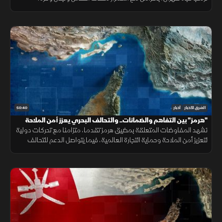
وتحديات المهاجرين في سبتة.
50:40
الشرق للأخبار
أخبار
"هرمز" بين التفاهم والضمانات.. والتحالف البحري يعزز أمن الملاحة
تشهد المفاوضات المتعلقة بمضيق هرمز تقدما، متزامنا مع تحركات دولية
لتعزيز أمن الملاحة وحماية التجارة العالمية، فيما يتواصل الدعم للتحالف
البحري الدفاعي وسط متابعة لتطورات التهدئة الإقليمية.