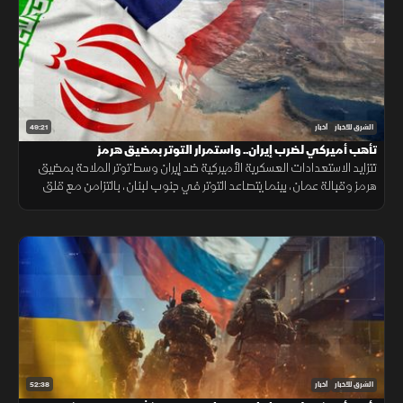
49:21
الشرق للأخبار
أخبار
تأهب أميركي لضرب إيران.. واستمرار التوتر بمضيق هرمز
تتزايد الاستعدادات العسكرية الأميركية ضد إيران وسط توتر الملاحة بمضيق
هرمز وقبالة عمان، بينما يتصاعد التوتر في جنوب لبنان، بالتزامن مع قلق
دول أوروبا من تدفق المهاجرين نحو إسبانيا والمغرب.
52:38
الشرق للأخبار
أخبار