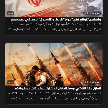
51:59
الشرق للأخبار
أخبار
واشنطن تتوقع فتح "هرمز" قريبا.. و"الشيوخ" الأميركي يبحث دعم
لبنان
تتجه الأنظار إلى مفاوضات أميركا وإيران بشأن "هرمز". بالتزامن مع عملية
للجيش اليمني ضد الحوثيين. وتوقيع السعودية وتركيا وباكستان اتفاق مكة
الدفاعي. ويناقش مجلس الشيوخ الأميركي مشروع قانون لدعم لبنان.
52:00
الشرق للأخبار
أخبار
اتفاق مكة الثلاثي يرسخ الدفاع المشترك.. وتحركات عسكرية ضد
الحوثيين
السعودية وتركيا وباكستان توقع اتفاق مكة للدفاع المشترك، وسط تشديد
على أن أي هجوم على إحدى الدول الثلاث يستهدف الجميع. بالتزامن مع
تحركات بشأن "هرمز". وتصعيد ضد الحوثيين. ومفاوضات أميركية بشأن إيران.