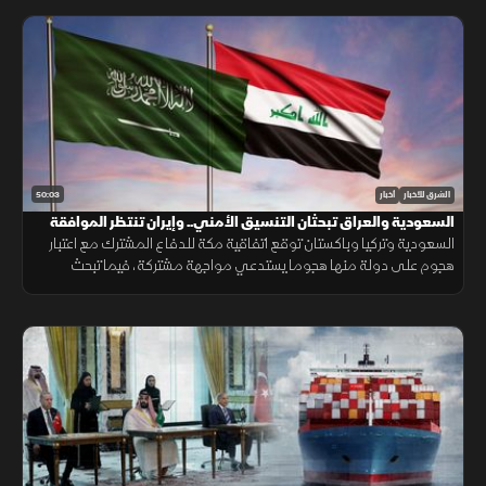
50:03
الشرق للأخبار
أخبار
السعودية والعراق تبحثان التنسيق الأمني.. وإيران تنتظر الموافقة
على اتفاق "هرمز"
السعودية وتركيا وباكستان توقع اتفاقية مكة للدفاع المشترك مع اعتبار
هجوم على دولة منها هجوما يستدعي مواجهة مشتركة، فيما تبحث
السعودية والعراق تعزيز التنسيق الأمني، وسط سعي لاتفاق بشأن "هرمز".