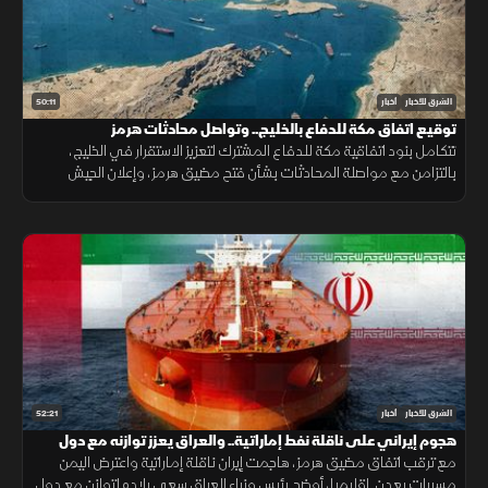
50:11
الشرق للأخبار
أخبار
توقيع اتفاق مكة للدفاع بالخليج.. وتواصل محادثات هرمز
تتكامل بنود اتفاقية مكة للدفاع المشترك لتعزيز الاستقرار في الخليج،
بالتزامن مع مواصلة المحادثات بشأن فتح مضيق هرمز، وإعلان الجيش
اليمني رفع الجاهزية الميدانية لمواجهة التحديات الأمنية.
52:21
الشرق للأخبار
أخبار
هجوم إيراني على ناقلة نفط إماراتية.. والعراق يعزز توازنه مع دول
الجوار
مع ترقب اتفاق مضيق هرمز، هاجمت إيران ناقلة إماراتية واعترض اليمن
مسيرات بعدن. إقليميا، أوضح رئيس وزراء العراق سعي بلاده لتوازن مع دول