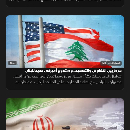
الجوار، وكشفت واشنطن عن تفكير بوتين باستفزاز الناتو.
50:41
الشرق للأخبار
أخبار
هرمز بين التفاوض والتصعيد.. ومشروع أميركي جديد للبنان
تتواصل المفاوضات بشأن مضيق هرمز وسط تباين المواقف بين واشنطن
وطهران، بالتزامن مع تصاعد المخاوف على الملاحة الإقليمية وتطورات
سياسية وأمنية متسارعة في لبنان وأوكرانيا.