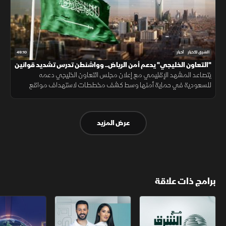
49:10
الشرق للأخبار
أخبار
"التعاون الخليجي" يدعم أمن الرياض.. وواشنطن تدرس تشديد قوانين
الهجرة
يتصاعد المشهد الإقليمي مع إعلان مجلس التعاون الخليجي دعمه
للسعودية في حماية أمنها وسط كشف مخططات لاستهداف مواقع
حيوية. وفي اليمن، تتواصل المواجهات مع الحوثيين، بينما يتحدث ترمب عن
قرب انتهاء حرب إيران
عرض المزيد
برامج ذات علاقة
مع الشرق الأوسط
الخبر الآخر
تقارير الشرق