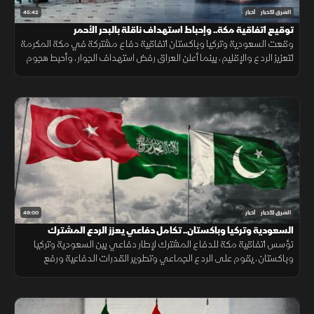
45:42
الشرق للأخبار
أخبار
توقيع اتفاقية مكة.. وإحباط استهداف ناقلة بالبحر الأحمر
وقعت السعودية وتركيا وباكستان اتفاقية دفاع مشتركة في مكة المكرمة
لتعزيز الردع والإقليم، بينما أعلن العراق رفض استهداف الجوار، وأحبط هجوم
على ناقلة بالبحر الأحمر مع تحركات أميركية قرب هرمز.
49:00
الشرق للأخبار
أخبار
السعودية وتركيا وباكستان.. تكامل دفاعي يعزز الردع المشترك
تؤسس اتفاقية مكة للدفاع المشترك لإطار دفاعي بين السعودية وتركيا
وباكستان، يقوم على الردع الجماعي وتطوير القدرات الدفاعية ورفع
الجاهزية والتنسيق، مع التأكيد على دعم أمن المنطقة واستقرارها.