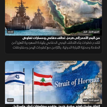
43:33
الشرق للأخبار
أخبار
من البحر الأحمر إلى هرمز.. تحالف دفاعي ومسارات تفاوض
تتقدم خطوات بناء التحالف البحري الدفاعي بقيادة السعودية لتعزيز أمن
الملاحة وحماية التجارة الدولية، بالتزامن مع تطورات اليمن ومفاوضات
هرمز واستمرار المسار الأمني بين لبنان وإسرائيل.
50:27
الشرق للأخبار
أخبار
اتفاق وشيك لفتح مضيق هرمز.. وتقدم بمفاوضات لبنان وإسرائيل