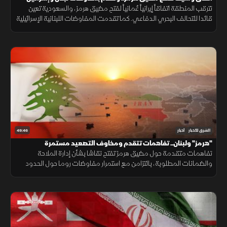
تترقب المنطقة اتفاقاً إيرانياً عُمانياً لفتح مضيق هرمز، والسعودية تعين
قائدا للتحالف البحري الدفاعي. كما تقدمت المفاوضات اللبنانية الإسرائيلية
بروما، بينما كثفت روسيا هجماتها ضد أوكرانيا.
49:46
الشرق للأخبار
أخبار
"هرمز" ولبنان.. تفاهمات تتقدم ومخاوف التصعيد مستمرة
تفاهمات متقدمة حول مضيق هرمز تفتح نقاشا بشأن إدارة الملاحة
والضمانات المطلوبة، بالتزامن مع استمرار مفاوضات روما حول الحدود
ووقف إطلاق النار، وسط تداخل الحسابات الإقليمية والدولية.