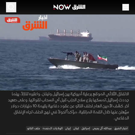
الموسم 2026
إيران تتهم أميركا بانتهاك مذكرة التفاهم.. وخلاف
حول اتفاق لبنان وإسرائيل
27 يونيو 2026
52:58
أخبار
أخبار الشرق
وسط تحذيرات متزايدة بشأن الوضع الأمني في مضيق هرمز، اتهم مستشار
00:12
/
52:59
المرشد الإيراني الولايات المتحدة بانتهاك مذكرة التسوية، فيما أعلن الحرس
الثوري تنفيذ هجمات ضد أهداف أميركية. وفي الملف اللبناني، رفض حزب الله
الاتفاق الثلاثي الموقع برعاية أميركية بين إسرائيل ولبنان، واعتبره تنازلاً، بينما
جددت إسرائيل تمسكها بنزع سلاح الحزب قبل أي انسحاب لقواتها. وعلى صعيد
آخر، كشف الأمين العام لحلف الناتو عن عقود دفاعية بقيمة 10 مليارات دولار
سيُعلن عنها خلال القمة المرتقبة، مؤكداً تحولاً في نهج الحلف تجاه الإنفاق
الدفاعي.
أخبار الشرق
عبدالله آل يحيى
إسرائيل
لبنان
إيران
الولايات المتحدة
حلف الناتو