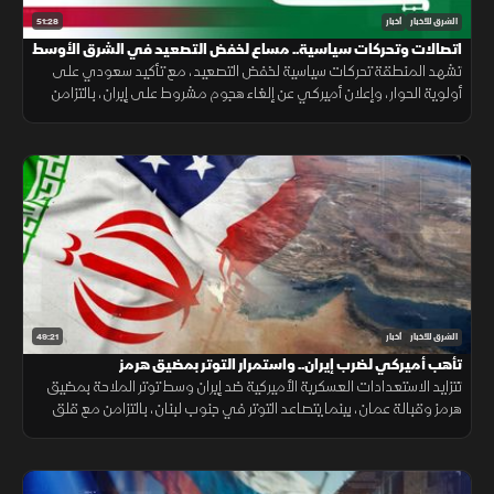
51:28
الشرق للأخبار
أخبار
اتصالات وتحركات سياسية.. مساع لخفض التصعيد في الشرق الأوسط
تشهد المنطقة تحركات سياسية لخفض التصعيد، مع تأكيد سعودي على
أولوية الحوار، وإعلان أميركي عن إلغاء هجوم مشروط على إيران، بالتزامن
مع جهود لوقف القصف في غزة وإجراءات إسبانية لمواجهة الهجرة.
49:21
الشرق للأخبار
أخبار
تأهب أميركي لضرب إيران.. واستمرار التوتر بمضيق هرمز
تتزايد الاستعدادات العسكرية الأميركية ضد إيران وسط توتر الملاحة بمضيق
هرمز وقبالة عمان، بينما يتصاعد التوتر في جنوب لبنان، بالتزامن مع قلق
دول أوروبا من تدفق المهاجرين نحو إسبانيا والمغرب.