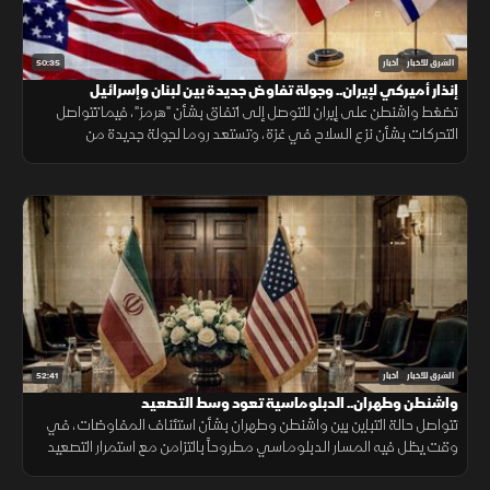
50:35
الشرق للأخبار
أخبار
إنذار أميركي لإيران.. وجولة تفاوض جديدة بين لبنان وإسرائيل
تضغط واشنطن على إيران للتوصل إلى اتفاق بشأن "هرمز"، فيما تتواصل
التحركات بشأن نزع السلاح في غزة، وتستعد روما لجولة جديدة من
المفاوضات اللبنانية الإسرائيلية، ومواقف داعمة لأمن الملاحة في البحر
الأحمر.
52:41
الشرق للأخبار
أخبار
واشنطن وطهران.. الدبلوماسية تعود وسط التصعيد
تتواصل حالة التباين بين واشنطن وطهران بشأن استئناف المفاوضات، في
وقت يظل فيه المسار الدبلوماسي مطروحاً بالتزامن مع استمرار التصعيد
العسكري.