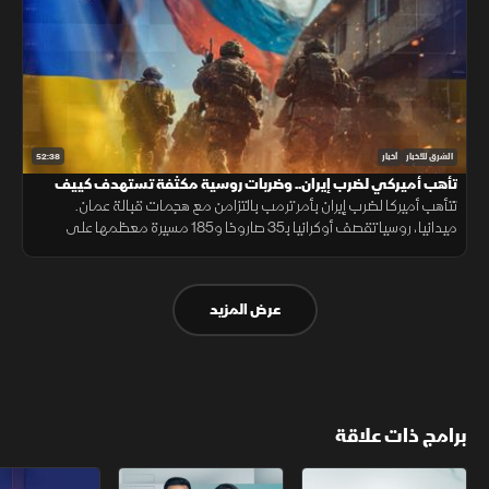
52:38
الشرق للأخبار
أخبار
تأهب أميركي لضرب إيران.. وضربات روسية مكثفة تستهدف كييف
تتأهب أميركا لضرب إيران بأمر ترمب بالتزامن مع هجمات قبالة عمان.
ميدانيا، روسيا تقصف أوكرانيا بـ35 صاروخا و185 مسيرة معظمها على
كييف. وسياسيا، سانشيز يتهم الاتحاد الأوروبي بالأنانية من مدينة سبتة اليوم
عرض المزيد
برامج ذات علاقة
مع الشرق الأوسط
الخبر الآخر
تقارير الشرق