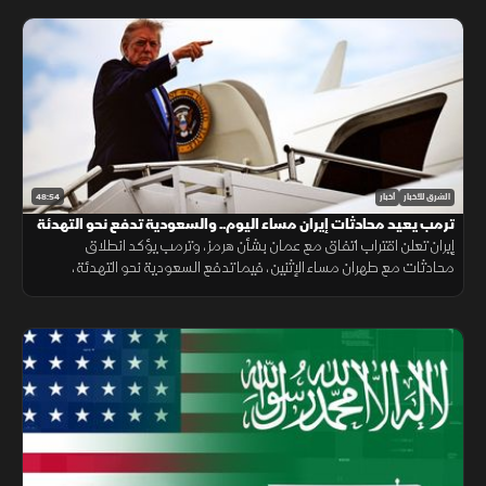
48:54
الشرق للأخبار
أخبار
ترمب يعيد محادثات إيران مساء اليوم.. والسعودية تدفع نحو التهدئة
إيران تعلن اقتراب اتفاق مع عمان بشأن هرمز، وترمب يؤكد انطلاق
محادثات مع طهران مساء الإثنين، فيما تدفع السعودية نحو التهدئة،
وتتواصل الضغوط الدولية بشأن غزة، ويعلن المغرب حصيلة أحداث سبتة.