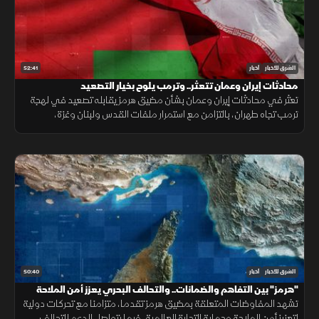
52:41
الشرق للأخبار
أخبار
محادثات إيران وعمان تتعثر.. وترمب يلوح بخيار التصعيد
تعثر في محادثات إيران وعمان بشأن مضيق هرمز يقابله تصعيد في لهجة
ترمب تجاه طهران، بالتزامن مع استمرار ملفات القدس ولبنان وغزة،
وتحديات المهاجرين في سبتة.
50:40
الشرق للأخبار
أخبار
"هرمز" بين التفاهم والضمانات.. والتحالف البحري يعزز أمن الملاحة
تشهد المفاوضات المتعلقة بمضيق هرمز تقدما، متزامنا مع تحركات دولية
لتعزيز أمن الملاحة وحماية التجارة العالمية، فيما يتواصل الدعم للتحالف