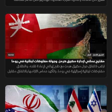
البحري الدفاعي وسط متابعة لتطورات التهدئة الإقليمية.
52:52
الشرق للأخبار
أخبار
مقترح عماني لإدارة مضيق هرمز.. وجولة مفاوضات لبنانية في روما
ترقب لاتفاق حول مضيق هرمز مع طرح إيراني لإعادة فتحه، وانطلاق
مفاوضات لبنانية إسرائيلية في روما، وتأكيد حماس التزامها بالاتفاق مقابل
الانسحاب، فيما يتصاعد القتال بين روسيا وأوكرانيا.