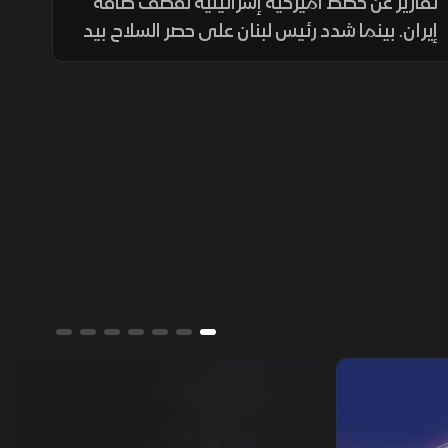
وإسبانيا تكبح تدفقات المهاجرين
تقارير عن خطط أميركية إسرائيلية لقصف طاقة
إيران. بينما شدد رئيس لبنان على حصر السلاح بيد
الدولة قبل محادثات روما. بالتزامن مع هجوم
روسي على كييف، واحتواء إسبانيا تدفق
المهاجرين بعد سقوط 58 شخصا منهم.
ألوان الشرق