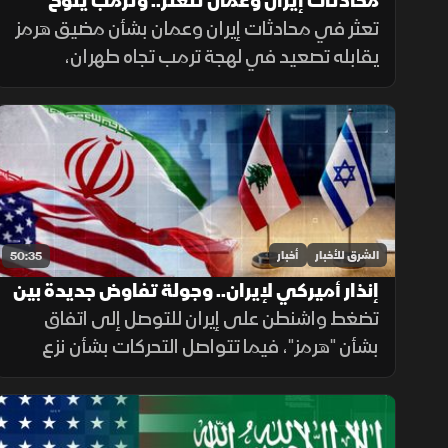
محادثات إيران وعمان تتعثر.. وترمب يلوح
بخيار التصعيد
تعثر في محادثات إيران وعمان بشأن مضيق هرمز
يقابله تصعيد في لهجة ترمب تجاه طهران،
بالتزامن مع استمرار ملفات القدس ولبنان وغزة،
وتحديات المهاجرين في سبتة.
الشرق للأخبار
أخبار
50:35
إنذار أميركي لإيران.. وجولة تفاوض جديدة بين
لبنان وإسرائيل
تضغط واشنطن على إيران للتوصل إلى اتفاق
بشأن "هرمز"، فيما تتواصل التحركات بشأن نزع
السلاح في غزة، وتستعد روما لجولة جديدة من
المفاوضات اللبنانية الإسرائيلية، ومواقف داعمة
لأمن الملاحة في البحر الأحمر.