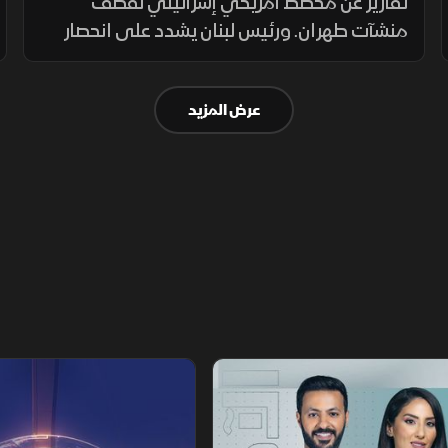
للدفاع عن منشآت الطاقة
تقارير عن مخطط أمريكي إسرائيلي لقصف
منشآت طهران. ورئيس لبنان يشدد على انحصار
الشرعية بالجيش. بالتوازي مع قصف روسي
لكييف، وتردد ترمب بشأن "باتريوت"، وإسبانيا
عرض المزيد
تحتوي تدفق "سبتة" بعد سقوط 57 شخصا.
تقارير الشرق