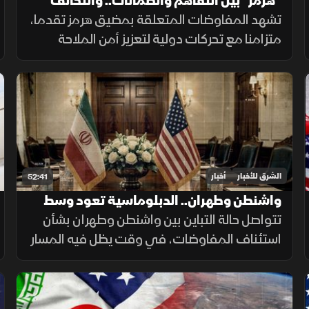
"هرمز" بين التفاهم والضمانات.. والتحالف
البحري يعزز أمن الملاحة
تشهد المفاوضات المتعلقة بمضيق هرمز تقدما،
متزامنا مع تحركات دولية لتعزيز أمن الملاحة
وحماية التجارة العالمية، فيما يتواصل الدعم
للتحالف البحري الدفاعي وسط متابعة لتطورات
التهدئة الإقليمية.
الشرق للأخبار
أخبار
52:41
واشنطن وطهران.. الدبلوماسية تعود وسط
التصعيد
تتواصل حالة التباين بين واشنطن وطهران بشأن
استئناف المفاوضات، في وقت يظل فيه المسار
الدبلوماسي مطروحاً بالتزامن مع استمرار
التصعيد العسكري.