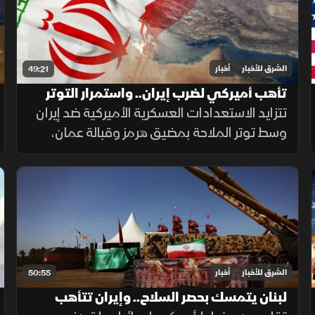
الشرق للأخبار
أخبار
49:21
تأهب أميركي لضرب إيران.. واستمرار التوتر
بمضيق هرمز
تتزايد الاستعدادات العسكرية الأميركية ضد إيران
وسط توتر الملاحة بمضيق هرمز وقبالة عمان،
بينما يتصاعد التوتر في جنوب لبنان، بالتزامن مع
قلق دول أوروبا من تدفق المهاجرين نحو إسبانيا
والمغرب.
الشرق للأخبار
أخبار
50:55
لبنان يتمسك بحصر السلاح.. وإيران تتأهب