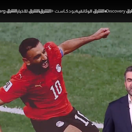
Discover
الشرق الوثائقية
الشرق بودكاست
الشرق للأخبار
الشرق Bloomberg
حقق فوزها الأول بالمونديال
ر صعب
03:52
أخبار
شرق
ة الحالية من كأس العالم نتائج لافتة، بعدما حقق المنتخب 
البطولة ليتصدر مجموعته، فيما تتجه الأنظار إلى مواجهة مرت
ينما يخوض المنتخب العراقي اختباراً صعباً أمام فرنسا للحفا
أخبار الشرق
مصر
العراق