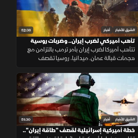
الشرق للأخبار
أخبار
52:38
تأهب أميركي لضرب إيران.. وضربات روسية
مكثفة تستهدف كييف
تتأهب أميركا لضرب إيران بأمر ترمب بالتزامن مع
هجمات قبالة عمان. ميدانيا، روسيا تقصف
أوكرانيا بـ35 صاروخا و185 مسيرة معظمها على
كييف. وسياسيا، سانشيز يتهم الاتحاد الأوروبي
بالأنانية من مدينة سبتة اليوم
الشرق للأخبار
أخبار
51:30
خطة أميركية إسرائيلية لقصف "طاقة إيران"..