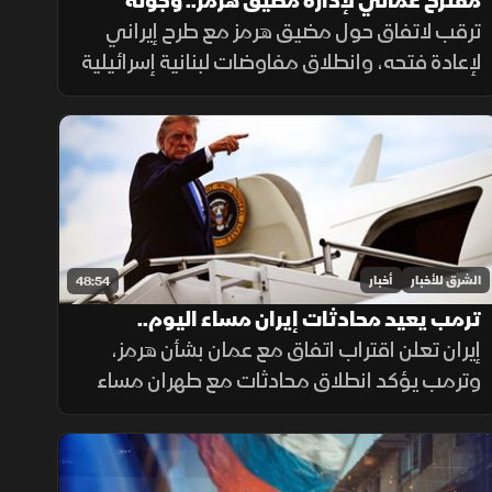
مقترح عماني لإدارة مضيق هرمز.. وجولة
مفاوضات لبنانية في روما
ترقب لاتفاق حول مضيق هرمز مع طرح إيراني
لإعادة فتحه، وانطلاق مفاوضات لبنانية إسرائيلية
في روما، وتأكيد حماس التزامها بالاتفاق مقابل
الانسحاب، فيما يتصاعد القتال بين روسيا
وأوكرانيا.
الشرق للأخبار
أخبار
48:54
ترمب يعيد محادثات إيران مساء اليوم..
والسعودية تدفع نحو التهدئة
إيران تعلن اقتراب اتفاق مع عمان بشأن هرمز،
وترمب يؤكد انطلاق محادثات مع طهران مساء
الإثنين، فيما تدفع السعودية نحو التهدئة،
وتتواصل الضغوط الدولية بشأن غزة، ويعلن
المغرب حصيلة أحداث سبتة.