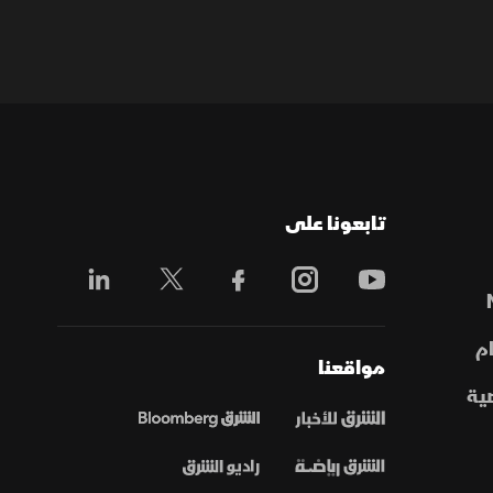
تابعونا على
م
مواقعنا
ية