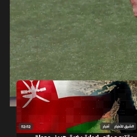
00:12
/
03:53
الشرق للأخبار
أخبار
52:52