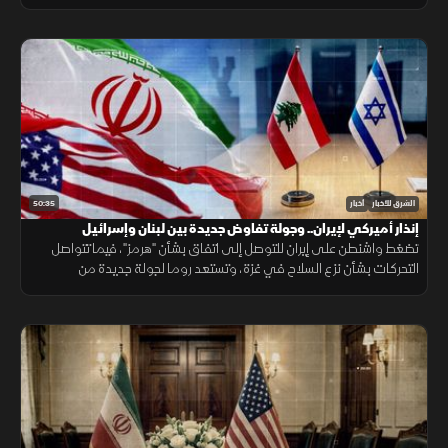
الانسحاب، فيما يتصاعد القتال بين روسيا وأوكرانيا.
50:35
الشرق للأخبار
أخبار
إنذار أميركي لإيران.. وجولة تفاوض جديدة بين لبنان وإسرائيل
تضغط واشنطن على إيران للتوصل إلى اتفاق بشأن "هرمز"، فيما تتواصل
التحركات بشأن نزع السلاح في غزة، وتستعد روما لجولة جديدة من
المفاوضات اللبنانية الإسرائيلية، ومواقف داعمة لأمن الملاحة في البحر
الأحمر.