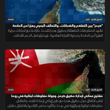
50:40
الشرق للأخبار
أخبار
"هرمز" بين التفاهم والضمانات.. والتحالف البحري يعزز أمن الملاحة
تشهد المفاوضات المتعلقة بمضيق هرمز تقدما، متزامنا مع تحركات دولية
لتعزيز أمن الملاحة وحماية التجارة العالمية، فيما يتواصل الدعم للتحالف
البحري الدفاعي وسط متابعة لتطورات التهدئة الإقليمية.
52:52
الشرق للأخبار
أخبار
مقترح عماني لإدارة مضيق هرمز.. وجولة مفاوضات لبنانية في روما
ترقب لاتفاق حول مضيق هرمز مع طرح إيراني لإعادة فتحه، وانطلاق
مفاوضات لبنانية إسرائيلية في روما، وتأكيد حماس التزامها بالاتفاق مقابل