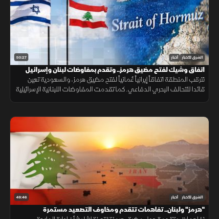
50:27
الشرق للأخبار
أخبار
اتفاق وشيك لفتح مضيق هرمز.. وتقدم بمفاوضات لبنان وإسرائيل
تترقب المنطقة اتفاقاً إيرانياً عُمانياً لفتح مضيق هرمز، والسعودية تعين
قائدا للتحالف البحري الدفاعي. كما تقدمت المفاوضات اللبنانية الإسرائيلية
بروما، بينما كثفت روسيا هجماتها ضد أوكرانيا.
49:46
الشرق للأخبار
أخبار
"هرمز" ولبنان.. تفاهمات تتقدم ومخاوف التصعيد مستمرة