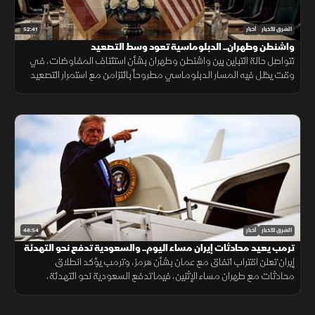
52:41
الشرق للأخبار
أخبار
واشنطن وطهران.. الدبلوماسية تعود وسط التصعيد
تتواصل حالة التباين بين واشنطن وطهران بشأن استئناف المفاوضات، في
وقت يظل فيه المسار الدبلوماسي مطروحاً بالتزامن مع استمرار التصعيد
العسكري.
48:54
الشرق للأخبار
أخبار
ترمب يعيد محادثات إيران مساء اليوم.. والسعودية تدفع نحو التهدئة
إيران تعلن اقتراب اتفاق مع عمان بشأن هرمز، وترمب يؤكد انطلاق
محادثات مع طهران مساء الإثنين، فيما تدفع السعودية نحو التهدئة،
وتتواصل الضغوط الدولية بشأن غزة، ويعلن المغرب حصيلة أحداث سبتة.