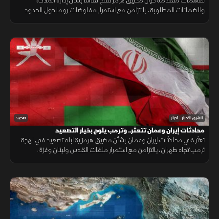
تفاهمات متقدمة حول مضيق هرمز تفتح نقاشا بشأن إدارة الملاحة
والضمانات المطلوبة، بالتزامن مع استمرار مفاوضات روما حول الحدود
ووقف إطلاق النار، وسط تداخل الحسابات الإقليمية والدولية.
52:41
الشرق للأخبار
أخبار
محادثات إيران وعمان تتعثر.. وترمب يلوح بخيار التصعيد
تعثر في محادثات إيران وعمان بشأن مضيق هرمز يقابله تصعيد في لهجة
ترمب تجاه طهران، بالتزامن مع استمرار ملفات القدس ولبنان وغزة،
وتحديات المهاجرين في سبتة.