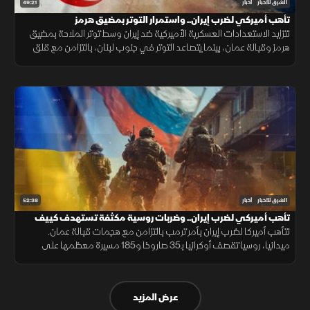
49:21
الشرق للأخبار
أخبار
تأهب أميركي لضرب إيران.. واستمرار التوتر بمضيق هرمز
تتزايد الاستعدادات العسكرية الأميركية ضد إيران وسط توتر الملاحة بمضيق
هرمز وقبالة عمان، بينما يتصاعد التوتر في جنوب لبنان، بالتزامن مع قلق
دول أوروبا من تدفق المهاجرين نحو إسبانيا والمغرب.
52:38
الشرق للأخبار
أخبار
تأهب أميركي لضرب إيران.. وضربات روسية مكثفة تستهدف كييف
تتأهب أميركا لضرب إيران بأمر ترمب بالتزامن مع هجمات قبالة عمان.
ميدانيا، روسيا تقصف أوكرانيا بـ35 صاروخا و185 مسيرة معظمها على
كييف. وسياسيا، سانشيز يتهم الاتحاد الأوروبي بالأنانية من مدينة سبتة اليوم
عرض المزيد