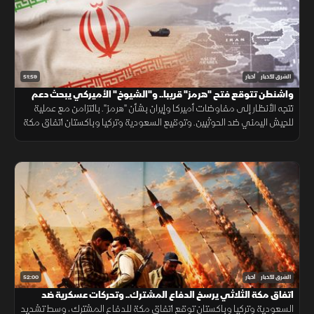
51:59
الشرق للأخبار
أخبار
واشنطن تتوقع فتح "هرمز" قريبا.. و"الشيوخ" الأميركي يبحث دعم
لبنان
تتجه الأنظار إلى مفاوضات أميركا وإيران بشأن "هرمز". بالتزامن مع عملية
للجيش اليمني ضد الحوثيين. وتوقيع السعودية وتركيا وباكستان اتفاق مكة
الدفاعي. ويناقش مجلس الشيوخ الأميركي مشروع قانون لدعم لبنان.
52:00
الشرق للأخبار
أخبار
اتفاق مكة الثلاثي يرسخ الدفاع المشترك.. وتحركات عسكرية ضد
الحوثيين
السعودية وتركيا وباكستان توقع اتفاق مكة للدفاع المشترك، وسط تشديد