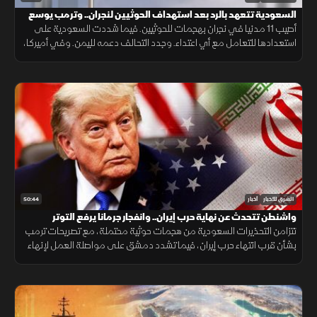
السعودية تتعهد بالرد بعد استهداف الحوثيين لنجران.. وترمب يوسع
قيود الجنسية
أصيب 11 مدنيا في نجران بهجمات للحوثيين. فيما شددت السعودية على
استعدادها للتعامل مع أي اعتداء. وجدد التحالف دعمه لليمن. وفي أميركا،
أعلن ترمب قرب انتهاء حرب إيران ووسع قيود الجنسية بالولادة.
50:44
الشرق للأخبار
أخبار
واشنطن تتحدث عن نهاية حرب إيران.. وانفجار جرمانا يرفع التوتر
تتزامن التحذيرات السعودية من هجمات حوثية محتملة، مع تصريحات ترمب
بشأن قرب انتهاء حرب إيران، فيما تشدد دمشق على مواصلة العمل لإنهاء
وجود السلاح خارج سلطة الدولة، بعد انفجار استهدف حافلة في جرمانا.