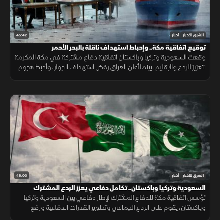
45:42
الشرق للأخبار
أخبار
توقيع اتفاقية مكة.. وإحباط استهداف ناقلة بالبحر الأحمر
وقعت السعودية وتركيا وباكستان اتفاقية دفاع مشتركة في مكة المكرمة
لتعزيز الردع والإقليم، بينما أعلن العراق رفض استهداف الجوار، وأحبط هجوم
على ناقلة بالبحر الأحمر مع تحركات أميركية قرب هرمز.
49:00
الشرق للأخبار
أخبار
السعودية وتركيا وباكستان.. تكامل دفاعي يعزز الردع المشترك
تؤسس اتفاقية مكة للدفاع المشترك لإطار دفاعي بين السعودية وتركيا
وباكستان، يقوم على الردع الجماعي وتطوير القدرات الدفاعية ورفع
الجاهزية والتنسيق، مع التأكيد على دعم أمن المنطقة واستقرارها.