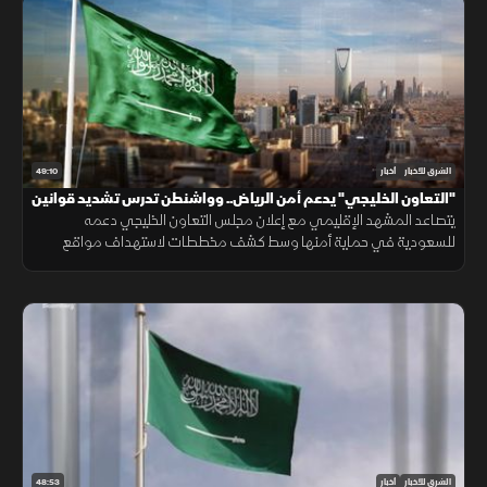
49:10
الشرق للأخبار
أخبار
"التعاون الخليجي" يدعم أمن الرياض.. وواشنطن تدرس تشديد قوانين
الهجرة
يتصاعد المشهد الإقليمي مع إعلان مجلس التعاون الخليجي دعمه
للسعودية في حماية أمنها وسط كشف مخططات لاستهداف مواقع
حيوية. وفي اليمن، تتواصل المواجهات مع الحوثيين، بينما يتحدث ترمب عن
قرب انتهاء حرب إيران
48:53
الشرق للأخبار
أخبار