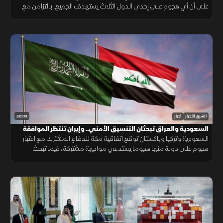
على أن أي هجوم على إحدى الدول الثلاث يستهدف الجميع. بالتزامن مع
تحركات بشأن "هرمز". وتصعيد ضد الحوثيين. ومفاوضات أميركية بشأن إيران.
50:03
الشرق للأخبار
أخبار
السعودية والعراق تبحثان التنسيق الأمني.. وإيران تنتظر الموافقة
على اتفاق "هرمز"
السعودية وتركيا وباكستان توقع اتفاقية مكة للدفاع المشترك مع اعتبار
هجوم على دولة منها هجوما يستدعي مواجهة مشتركة، فيما تبحث
السعودية والعراق تعزيز التنسيق الأمني، وسط سعي لاتفاق بشأن "هرمز".