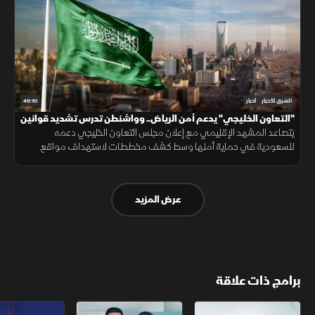
49:10
الشرق للأخبار
أخبار
"التعاون الخليجي" يدعم أمن الرياض.. وواشنطن تدرس تشديد قوانين
الهجرة
يتصاعد المشهد الإقليمي مع إعلان مجلس التعاون الخليجي دعمه
للسعودية في حماية أمنها وسط كشف مخططات لاستهداف مواقع
حيوية. وفي اليمن، تتواصل المواجهات مع الحوثيين، بينما يتحدث ترمب عن
قرب انتهاء حرب إيران
عرض المزيد
برامج ذات علاقة
مع الشرق الأوسط
الخبر الآخر
تقارير الشرق