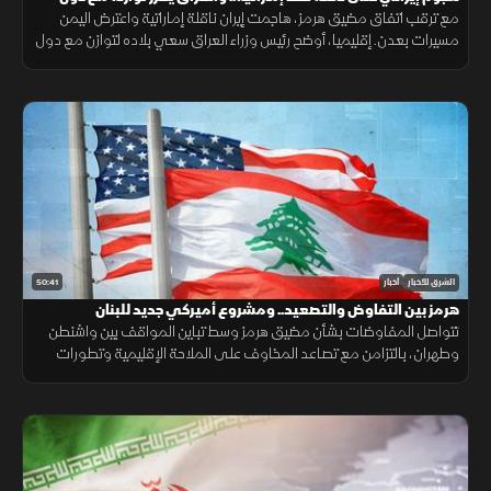
الجوار
مع ترقب اتفاق مضيق هرمز، هاجمت إيران ناقلة إماراتية واعترض اليمن
مسيرات بعدن. إقليميا، أوضح رئيس وزراء العراق سعي بلاده لتوازن مع دول
الجوار، وكشفت واشنطن عن تفكير بوتين باستفزاز الناتو.
50:41
الشرق للأخبار
أخبار
هرمز بين التفاوض والتصعيد.. ومشروع أميركي جديد للبنان
تتواصل المفاوضات بشأن مضيق هرمز وسط تباين المواقف بين واشنطن
وطهران، بالتزامن مع تصاعد المخاوف على الملاحة الإقليمية وتطورات
سياسية وأمنية متسارعة في لبنان وأوكرانيا.