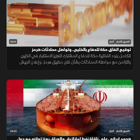
50:11
الشرق للأخبار
أخبار
توقيع اتفاق مكة للدفاع بالخليج.. وتواصل محادثات هرمز
تتكامل بنود اتفاقية مكة للدفاع المشترك لتعزيز الاستقرار في الخليج،
بالتزامن مع مواصلة المحادثات بشأن فتح مضيق هرمز، وإعلان الجيش
اليمني رفع الجاهزية الميدانية لمواجهة التحديات الأمنية.
52:21
الشرق للأخبار
أخبار
هجوم إيراني على ناقلة نفط إماراتية.. والعراق يعزز توازنه مع دول