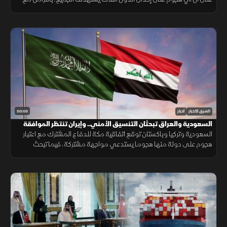
تحركات بشأن "هرمز". وتصعيد ضد الحوثيين. ومفاوضات أميركية بشأن إيران.
50:03
الشرق للأخبار
أخبار
السعودية والعراق تبحثان التنسيق الأمني.. وإيران تنتظر الموافقة
على اتفاق "هرمز"
السعودية وتركيا وباكستان توقع اتفاقية مكة للدفاع المشترك مع اعتبار
هجوم على دولة منها هجوما يستدعي مواجهة مشتركة، فيما تبحث
السعودية والعراق تعزيز التنسيق الأمني، وسط سعي لاتفاق بشأن "هرمز".