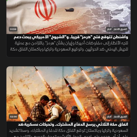
51:59
الشرق للأخبار
أخبار
واشنطن تتوقع فتح "هرمز" قريبا.. و"الشيوخ" الأميركي يبحث دعم
لبنان
تتجه الأنظار إلى مفاوضات أميركا وإيران بشأن "هرمز". بالتزامن مع عملية
للجيش اليمني ضد الحوثيين. وتوقيع السعودية وتركيا وباكستان اتفاق مكة
الدفاعي. ويناقش مجلس الشيوخ الأميركي مشروع قانون لدعم لبنان.
52:00
الشرق للأخبار
أخبار
اتفاق مكة الثلاثي يرسخ الدفاع المشترك.. وتحركات عسكرية ضد
الحوثيين
السعودية وتركيا وباكستان توقع اتفاق مكة للدفاع المشترك، وسط تشديد
على أن أي هجوم على إحدى الدول الثلاث يستهدف الجميع. بالتزامن مع