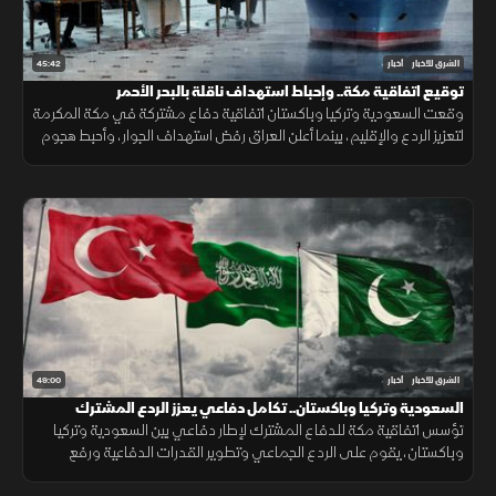
45:42
الشرق للأخبار
أخبار
توقيع اتفاقية مكة.. وإحباط استهداف ناقلة بالبحر الأحمر
وقعت السعودية وتركيا وباكستان اتفاقية دفاع مشتركة في مكة المكرمة
لتعزيز الردع والإقليم، بينما أعلن العراق رفض استهداف الجوار، وأحبط هجوم
على ناقلة بالبحر الأحمر مع تحركات أميركية قرب هرمز.
49:00
الشرق للأخبار
أخبار
السعودية وتركيا وباكستان.. تكامل دفاعي يعزز الردع المشترك
تؤسس اتفاقية مكة للدفاع المشترك لإطار دفاعي بين السعودية وتركيا
وباكستان، يقوم على الردع الجماعي وتطوير القدرات الدفاعية ورفع
الجاهزية والتنسيق، مع التأكيد على دعم أمن المنطقة واستقرارها.