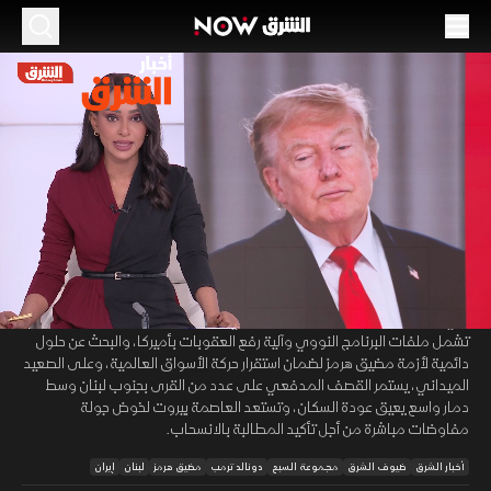
الموسم 2026
هل تنجح مجموعة السبع في تمرير اتفاق أميركا
وإيران المرتقب؟
16 يونيو 2026
54:23
أخبار
أخبار الشرق
تشهد الساحة الدولية تحركات دبلوماسية مكثفة مع انطلاق قمة السبع، حيث
00:12
/
54:24
تطغى الملفات الإقليمية ومستجدات الاتفاق المرتقب لإنهاء الأزمة العسكرية
في المنطقة باستضافة سويسرية، والذي تعقبه مفاوضات تقنية معقدة
تشمل ملفات البرنامج النووي وآلية رفع العقوبات بأميركا، والبحث عن حلول
دائمية لأزمة مضيق هرمز لضمان استقرار حركة الأسواق العالمية، وعلى الصعيد
الميداني، يستمر القصف المدفعي على عدد من القرى بجنوب لبنان وسط
دمار واسع يعيق عودة السكان، وتستعد العاصمة بيروت لخوض جولة
مفاوضات مباشرة من أجل تأكيد المطالبة بالانسحاب.
أخبار الشرق
ضيوف الشرق
مجموعة السبع
دونالد ترمب
مضيق هرمز
لبنان
إيران