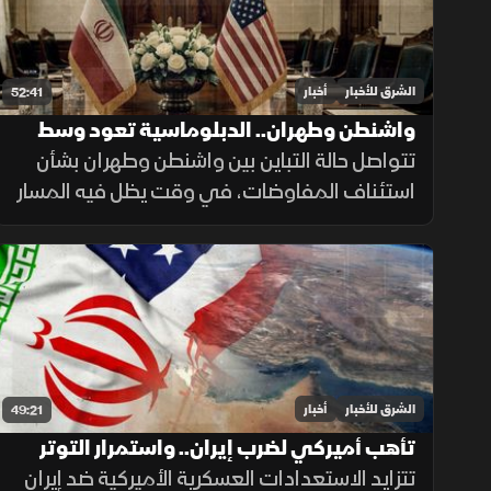
الشرق للأخبار
أخبار
52:41
واشنطن وطهران.. الدبلوماسية تعود وسط
التصعيد
تتواصل حالة التباين بين واشنطن وطهران بشأن
استئناف المفاوضات، في وقت يظل فيه المسار
الدبلوماسي مطروحاً بالتزامن مع استمرار
التصعيد العسكري.
الشرق للأخبار
أخبار
49:21
تأهب أميركي لضرب إيران.. واستمرار التوتر
بمضيق هرمز
تتزايد الاستعدادات العسكرية الأميركية ضد إيران