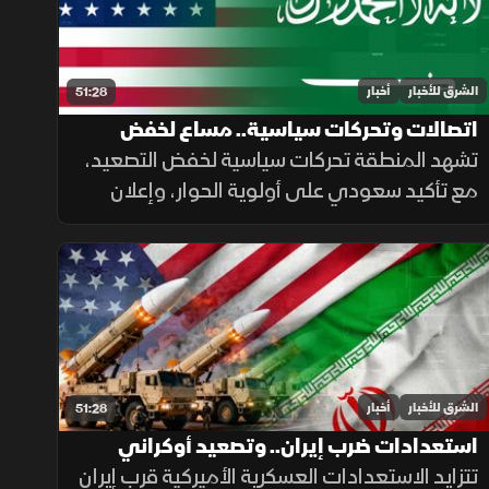
الشرق للأخبار
أخبار
51:28
اتصالات وتحركات سياسية.. مساع لخفض
التصعيد في الشرق الأوسط
تشهد المنطقة تحركات سياسية لخفض التصعيد،
مع تأكيد سعودي على أولوية الحوار، وإعلان
أميركي عن إلغاء هجوم مشروط على إيران،
بالتزامن مع جهود لوقف القصف في غزة
وإجراءات إسبانية لمواجهة الهجرة.
الشرق للأخبار
أخبار
51:28
استعدادات ضرب إيران.. وتصعيد أوكراني
بالبحر الأسود
تتزايد الاستعدادات العسكرية الأميركية قرب إيران