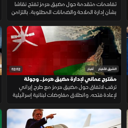
التصعيد مستمرة
تفاهمات متقدمة حول مضيق هرمز تفتح نقاشا
بشأن إدارة الملاحة والضمانات المطلوبة، بالتزامن
مع استمرار مفاوضات روما حول الحدود ووقف
إطلاق النار، وسط تداخل الحسابات الإقليمية
والدولية.
الشرق للأخبار
أخبار
52:52
مقترح عماني لإدارة مضيق هرمز.. وجولة
مفاوضات لبنانية في روما
ترقب لاتفاق حول مضيق هرمز مع طرح إيراني
لإعادة فتحه، وانطلاق مفاوضات لبنانية إسرائيلية
في روما، وتأكيد حماس التزامها بالاتفاق مقابل
الانسحاب، فيما يتصاعد القتال بين روسيا
وأوكرانيا.