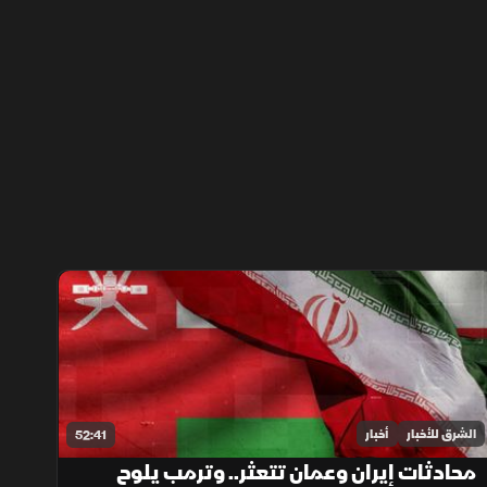
الشرق للأخبار
أخبار
52:41
محادثات إيران وعمان تتعثر.. وترمب يلوح