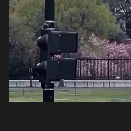
00:11
/
51:58