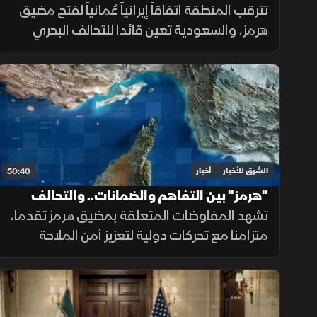
بمفاوضات لبنان وإسرائيل
تترقب المنطقة اتفاقاً إيرانياً عُمانياً لفتح مضيق
هرمز، والسعودية تعين قائدا للتحالف البحري
الدفاعي. كما تقدمت المفاوضات اللبنانية
الإسرائيلية بروما، بينما كثفت روسيا هجماتها ضد
أوكرانيا.
الشرق للأخبار
أخبار
50:40
"هرمز" بين التفاهم والضمانات.. والتحالف
البحري يعزز أمن الملاحة
تشهد المفاوضات المتعلقة بمضيق هرمز تقدما،
متزامنا مع تحركات دولية لتعزيز أمن الملاحة
وحماية التجارة العالمية، فيما يتواصل الدعم
للتحالف البحري الدفاعي وسط متابعة لتطورات
التهدئة الإقليمية.