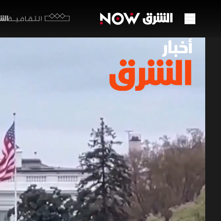
الشرق y
الثقافية
هل يت
دون 
15 يونيو 2026
أخبار ال
تشهد سويسر
أسعار النف
تحرك السفن
لبنان.
أخبار الشرق
إ