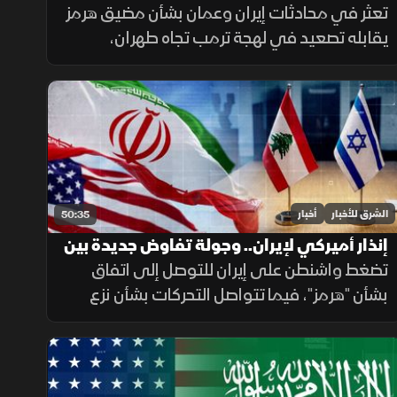
بخيار التصعيد
تعثر في محادثات إيران وعمان بشأن مضيق هرمز
يقابله تصعيد في لهجة ترمب تجاه طهران،
بالتزامن مع استمرار ملفات القدس ولبنان وغزة،
وتحديات المهاجرين في سبتة.
الشرق للأخبار
أخبار
50:35
إنذار أميركي لإيران.. وجولة تفاوض جديدة بين
لبنان وإسرائيل
تضغط واشنطن على إيران للتوصل إلى اتفاق
بشأن "هرمز"، فيما تتواصل التحركات بشأن نزع
السلاح في غزة، وتستعد روما لجولة جديدة من
المفاوضات اللبنانية الإسرائيلية، ومواقف داعمة
لأمن الملاحة في البحر الأحمر.