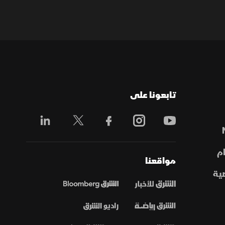
تابعونا على
م
مواقعنا
ية