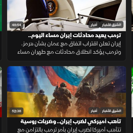
الشرق للأخبار
أخبار
48:54
ترمب يعيد محادثات إيران مساء اليوم..
والسعودية تدفع نحو التهدئة
إيران تعلن اقتراب اتفاق مع عمان بشأن هرمز،
وترمب يؤكد انطلاق محادثات مع طهران مساء
الإثنين، فيما تدفع السعودية نحو التهدئة،
وتتواصل الضغوط الدولية بشأن غزة، ويعلن
المغرب حصيلة أحداث سبتة.
الشرق للأخبار
أخبار
52:38
تأهب أميركي لضرب إيران.. وضربات روسية
مكثفة تستهدف كييف
تتأهب أميركا لضرب إيران بأمر ترمب بالتزامن مع