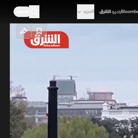
المزيد
الدخول
راديو الشرق
تح مضيق هرمز
تح مضيق هرمز. وقد قاد ذلك لانخفاض
 الإفراج عن أموال طهران المجمدة وبدء
رائيل للتهدئة ومواصلة عملياتها في