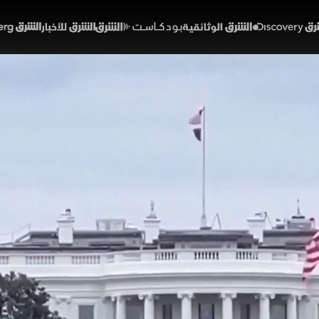
Discover
الشرق الوثائقية
الشرق بودكاست
الشرق للأخبار
الشرق Bloomberg
ضمن اتفاق أميركا وإيران ف
رسوم؟
51:57
أخبار
شرق
ا الاستعدادات لإعلان أميركا وإيران إنهاء الحرب وإعادة ف
ط عالمياً وانتعاش أسهم التكنولوجيا، وسط ترقب دولي لآلية
 العالقة في الخليج العربي. يأتي ذلك بالتزامن مع رفض إس
يران
الولايات المتحدة
الأموال الإيرانية المجمدة
إسرائيل