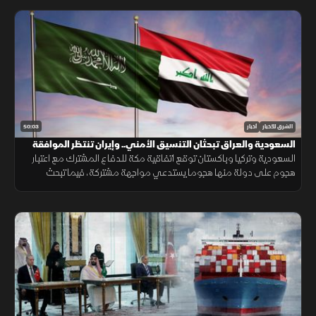
50:03
الشرق للأخبار
أخبار
السعودية والعراق تبحثان التنسيق الأمني.. وإيران تنتظر الموافقة
على اتفاق "هرمز"
السعودية وتركيا وباكستان توقع اتفاقية مكة للدفاع المشترك مع اعتبار
هجوم على دولة منها هجوما يستدعي مواجهة مشتركة، فيما تبحث
السعودية والعراق تعزيز التنسيق الأمني، وسط سعي لاتفاق بشأن "هرمز".