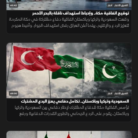
45:42
الشرق للأخبار
أخبار
توقيع اتفاقية مكة.. وإحباط استهداف ناقلة بالبحر الأحمر
وقعت السعودية وتركيا وباكستان اتفاقية دفاع مشتركة في مكة المكرمة
لتعزيز الردع والإقليم، بينما أعلن العراق رفض استهداف الجوار، وأحبط هجوم
على ناقلة بالبحر الأحمر مع تحركات أميركية قرب هرمز.
49:00
الشرق للأخبار
أخبار
السعودية وتركيا وباكستان.. تكامل دفاعي يعزز الردع المشترك
تؤسس اتفاقية مكة للدفاع المشترك لإطار دفاعي بين السعودية وتركيا
وباكستان، يقوم على الردع الجماعي وتطوير القدرات الدفاعية ورفع
الجاهزية والتنسيق، مع التأكيد على دعم أمن المنطقة واستقرارها.