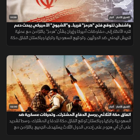
51:59
الشرق للأخبار
أخبار
واشنطن تتوقع فتح "هرمز" قريبا.. و"الشيوخ" الأميركي يبحث دعم
لبنان
تتجه الأنظار إلى مفاوضات أميركا وإيران بشأن "هرمز". بالتزامن مع عملية
للجيش اليمني ضد الحوثيين. وتوقيع السعودية وتركيا وباكستان اتفاق مكة
الدفاعي. ويناقش مجلس الشيوخ الأميركي مشروع قانون لدعم لبنان.
52:00
الشرق للأخبار
أخبار
اتفاق مكة الثلاثي يرسخ الدفاع المشترك.. وتحركات عسكرية ضد
الحوثيين
السعودية وتركيا وباكستان توقع اتفاق مكة للدفاع المشترك، وسط تشديد
على أن أي هجوم على إحدى الدول الثلاث يستهدف الجميع. بالتزامن مع
تحركات بشأن "هرمز". وتصعيد ضد الحوثيين. ومفاوضات أميركية بشأن إيران.