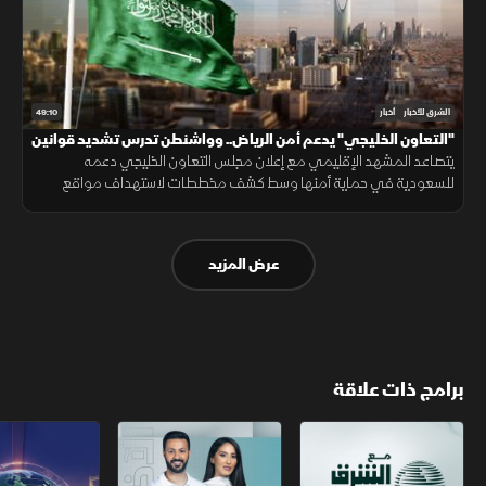
49:10
الشرق للأخبار
أخبار
"التعاون الخليجي" يدعم أمن الرياض.. وواشنطن تدرس تشديد قوانين
الهجرة
يتصاعد المشهد الإقليمي مع إعلان مجلس التعاون الخليجي دعمه
للسعودية في حماية أمنها وسط كشف مخططات لاستهداف مواقع
حيوية. وفي اليمن، تتواصل المواجهات مع الحوثيين، بينما يتحدث ترمب عن
قرب انتهاء حرب إيران
عرض المزيد
برامج ذات علاقة
مع الشرق الأوسط
الخبر الآخر
تقارير الشرق