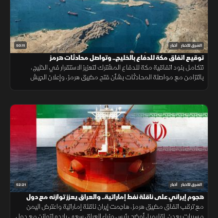
50:11
الشرق للأخبار
أخبار
توقيع اتفاق مكة للدفاع بالخليج.. وتواصل محادثات هرمز
تتكامل بنود اتفاقية مكة للدفاع المشترك لتعزيز الاستقرار في الخليج،
بالتزامن مع مواصلة المحادثات بشأن فتح مضيق هرمز، وإعلان الجيش
اليمني رفع الجاهزية الميدانية لمواجهة التحديات الأمنية.
52:21
الشرق للأخبار
أخبار
هجوم إيراني على ناقلة نفط إماراتية.. والعراق يعزز توازنه مع دول
الجوار
مع ترقب اتفاق مضيق هرمز، هاجمت إيران ناقلة إماراتية واعترض اليمن
مسيرات بعدن. إقليميا، أوضح رئيس وزراء العراق سعي بلاده لتوازن مع دول