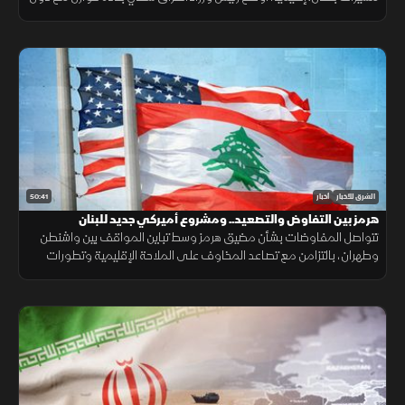
الجوار، وكشفت واشنطن عن تفكير بوتين باستفزاز الناتو.
50:41
الشرق للأخبار
أخبار
هرمز بين التفاوض والتصعيد.. ومشروع أميركي جديد للبنان
تتواصل المفاوضات بشأن مضيق هرمز وسط تباين المواقف بين واشنطن
وطهران، بالتزامن مع تصاعد المخاوف على الملاحة الإقليمية وتطورات
سياسية وأمنية متسارعة في لبنان وأوكرانيا.