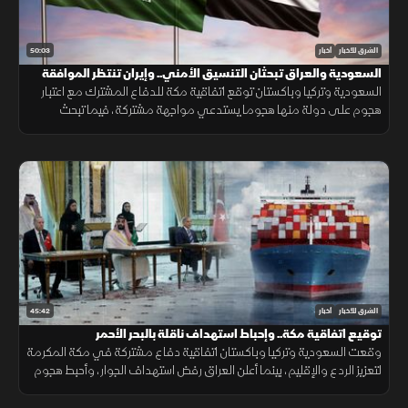
50:03
الشرق للأخبار
أخبار
السعودية والعراق تبحثان التنسيق الأمني.. وإيران تنتظر الموافقة
على اتفاق "هرمز"
السعودية وتركيا وباكستان توقع اتفاقية مكة للدفاع المشترك مع اعتبار
هجوم على دولة منها هجوما يستدعي مواجهة مشتركة، فيما تبحث
السعودية والعراق تعزيز التنسيق الأمني، وسط سعي لاتفاق بشأن "هرمز".
45:42
الشرق للأخبار
أخبار
توقيع اتفاقية مكة.. وإحباط استهداف ناقلة بالبحر الأحمر
وقعت السعودية وتركيا وباكستان اتفاقية دفاع مشتركة في مكة المكرمة
لتعزيز الردع والإقليم، بينما أعلن العراق رفض استهداف الجوار، وأحبط هجوم
على ناقلة بالبحر الأحمر مع تحركات أميركية قرب هرمز.