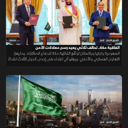
59:54
الشرق للأخبار
أخبار
اتفاقية مكة.. تحالف ثلاثي يعيد رسم معادلات الأمن
السعودية وتركيا وباكستان توقّع اتفاقية مكة للدفاع المشترك، بما يعزز
التعاون العسكري والأمني، ويعتبر أي اعتداء على إحدى الدول الثلاث اعتداءً
عليها جميعاً.
49:10
الشرق للأخبار
أخبار