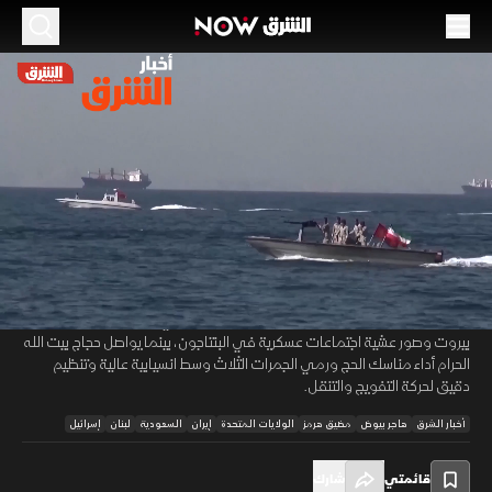
الموسم 2026
واشنطن تتمسك بحرية الملاحة في هرمز..
وإسرائيل تتجاوز الليطاني
28 مايو 2026
53:09
أخبار
أخبار الشرق
قال وزير الخزانة الأميركي إن السفير العماني أكد عدم وجود أي خطط لفرض
00:12
/
53:10
رسوم على عبور مضيق هرمز، مشددا على تمسك واشنطن بحرية الملاحة،
بالتزامن مع إعلان القوات الإسرائيلية تجاوز نهر الليطاني وتنفيذ هجمات على
بيروت وصور عشية اجتماعات عسكرية في البنتاجون، بينما يواصل حجاج بيت الله
الحرام أداء مناسك الحج ورمي الجمرات الثلاث وسط انسيابية عالية وتنظيم
دقيق لحركة التفويج والتنقل.
أخبار الشرق
هاجر بيوض
مضيق هرمز
الولايات المتحدة
إيران
السعودية
لبنان
إسرائيل
قائمتي
شارك