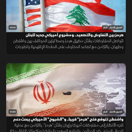
50:41
الشرق للأخبار
أخبار
هرمز بين التفاوض والتصعيد.. ومشروع أميركي جديد للبنان
تتواصل المفاوضات بشأن مضيق هرمز وسط تباين المواقف بين واشنطن
وطهران، بالتزامن مع تصاعد المخاوف على الملاحة الإقليمية وتطورات
سياسية وأمنية متسارعة في لبنان وأوكرانيا.
51:59
الشرق للأخبار
أخبار
واشنطن تتوقع فتح "هرمز" قريبا.. و"الشيوخ" الأميركي يبحث دعم
لبنان
تتجه الأنظار إلى مفاوضات أميركا وإيران بشأن "هرمز". بالتزامن مع عملية
للجيش اليمني ضد الحوثيين. وتوقيع السعودية وتركيا وباكستان اتفاق مكة