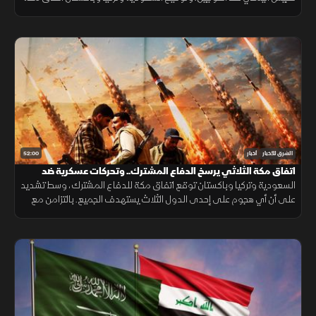
الدفاعي. ويناقش مجلس الشيوخ الأميركي مشروع قانون لدعم لبنان.
52:00
الشرق للأخبار
أخبار
اتفاق مكة الثلاثي يرسخ الدفاع المشترك.. وتحركات عسكرية ضد
الحوثيين
السعودية وتركيا وباكستان توقع اتفاق مكة للدفاع المشترك، وسط تشديد
على أن أي هجوم على إحدى الدول الثلاث يستهدف الجميع. بالتزامن مع
تحركات بشأن "هرمز". وتصعيد ضد الحوثيين. ومفاوضات أميركية بشأن إيران.