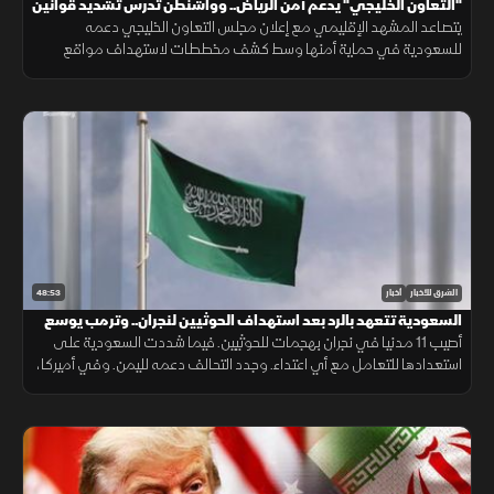
"التعاون الخليجي" يدعم أمن الرياض.. وواشنطن تدرس تشديد قوانين
الهجرة
يتصاعد المشهد الإقليمي مع إعلان مجلس التعاون الخليجي دعمه
للسعودية في حماية أمنها وسط كشف مخططات لاستهداف مواقع
حيوية. وفي اليمن، تتواصل المواجهات مع الحوثيين، بينما يتحدث ترمب عن
قرب انتهاء حرب إيران
48:53
الشرق للأخبار
أخبار
السعودية تتعهد بالرد بعد استهداف الحوثيين لنجران.. وترمب يوسع
قيود الجنسية
أصيب 11 مدنيا في نجران بهجمات للحوثيين. فيما شددت السعودية على
استعدادها للتعامل مع أي اعتداء. وجدد التحالف دعمه لليمن. وفي أميركا،
أعلن ترمب قرب انتهاء حرب إيران ووسع قيود الجنسية بالولادة.