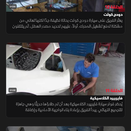
الحلقة 12
21:56
دودج كولت
يعثر الفريق على سيارة دودج كولت بحالة نظيفة جدًا لكنها تعاني من
مشكلة تمنع تشغيل المحرك. أولاً، عليهم تحديد مصدر العطل، ثم ينتقلون
إلى تنفيذ بعض التعديلات والإصلاحات تحت غطاء المحرك.
الحلقة 11
21:08
فايربيرد الكلاسيكية
يُحضر فولر سيارة فايربيرد الكلاسيكية بعد أن تم طلاؤها حديثًا وهي جاهزة
للتجميع النهائي. يبدأ الفريق بإعادة بناء الواجهة الأمامية وإضافة
الملصقات الأصلية المطابقة لفترة السيارة.