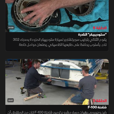
الحلقة 6
21:58
"ستوديبيكر" النادرة
يقوم الثنائي بتركيب سوبرتشارجر لسيارة ستوديبيكر المزودة بمحرك 302
نادر، بأسلوب يحافظ على طابعها الكلاسيكي. يصنعان حوامل خاصة
لملحقاته، وينهيان المشروع بنظام حقن وقود إلكتروني مخفي.
الحلقة 5
21:17
شاحنة F-100
راين وجيريمي يغيران مسار مشروع ترميم شاحنة F-100 كان من المفترض أن