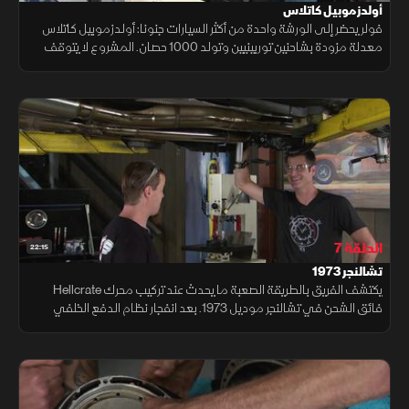
أولدزموبيل كاتلاس
فولر يحضر إلى الورشة واحدة من أكثر السيارات جنونا: أولدزموبيل كاتلاس
معدلة مزودة بشاحنين توربينيين وتولد 1000 حصان. المشروع لا يتوقف
عند الأداء، بل يشمل أعمال تصنيع للهيكل الخارجي وتصميم مقصورة داخلية
الحلقة 7
22:15
تشالنجر 1973
يكتشف الفريق بالطريقة الصعبة ما يحدث عند تركيب محرك Hellcrate
فائق الشحن في تشالنجر موديل 1973. بعد انفجار نظام الدفع الخلفي
الأصلي، ويقومون باستبداله بوحدة مطورة مع نسب تروس مناسبة.