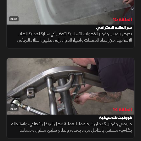
الحلقة 15
22:09
سر الطلاء الاحترافي
يعرض بامبس وفولر الخطوات الأساسية لتحضير أي سيارة لعملية الطلاء
الاحترافية. من إعداد المعدات واختيار المواد، إلى تطبيق الطلاء النهائي
داخل الكابينة، ستتعلم كل التفاصيل التي تضمن الحصول على تشطيب
مثالي
الحلقة 14
22:05
كورفيت كلاسيكية
جيريمي وفولر يقدمان شرحا عمليا لعملية فصل الهيكل الأصلي، واستبداله
بشاسيه مخصص بالكامل مزود بمحاور ونظام تعليق مطور، ومساحة
مهيأة لمحرك LS القوي. تعديل يجمع بين الطابع الكلاسيكي والأداء