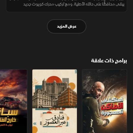
يبقى محافظًا على حالته الأصلية. ومع تركيب محرك كويوت جديد
وسوبرتشارجر تحت الغطاء، أصبح المشروع يتجه نحو لمسات تعديل أكثر
تخصيصًا.
عرض المزيد
برامج ذات علاقة
استكشاف الأماكن المهجورة
فنادق عبر العصور
سباق خارج القانو