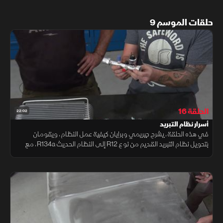
حلقات الموسم 9
الحلقة 16
22:02
أسرار نظام التبريد
في هذه الحلقة، يشرح جيريمي وبرايان كيفية عمل النظام، ويقومان
بتحويل نظام التبريد القديم من نوع R12 إلى النظام الحديث R134a، مع
شرح الخطوات المطلوبة لتحقيق أداء تبريد فعال وآمن للسيارات الكلاسيكية