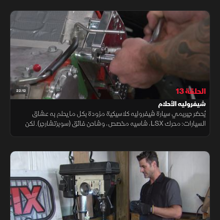
الحديث
الحلقة 13
22:12
شيفروليه الأحلام
يُحضر جيريمي سيارة شيفروليه كلاسيكية مزودة بكل ما يحلم به عشاق
السيارات: محرك LSX، شاسيه مخصص، وشاحن فائق (سوبرتشارجر). لكن
التحدي الأكبر هو رغبة المالك في تركيب إطارات ضخمة أسفل السيارة