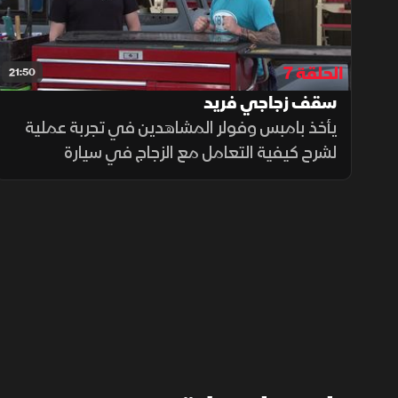
الحلقة 7
21:50
سقف زجاجي فريد
يأخذ بامبس وفولر المشاهدين في تجربة عملية
لشرح كيفية التعامل مع الزجاج في سيارة
هدسون موديل 1935، حيث يوضحان أن تركيب
النوافذ الجانبية يعد مهمة مباشرة نسبيًا، لكنها
تتطلب دقة في القياس والتركيب