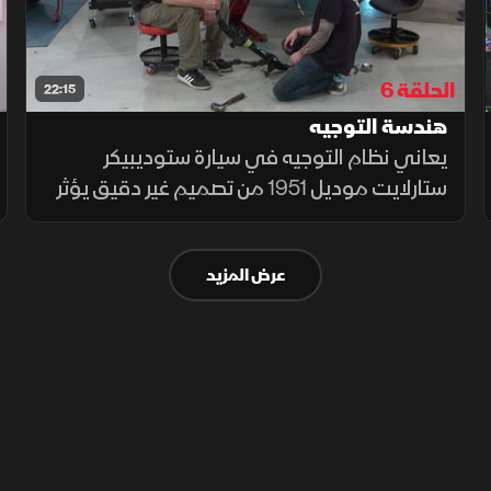
الحلقة 6
22:15
هندسة التوجيه
يعاني نظام التوجيه في سيارة ستوديبيكر
ستارلايت موديل 1951 من تصميم غير دقيق يؤثر
على أداء القيادة، لذلك يقوم الفريق بتفكيك
النظام خطوة بخطوة لفحص مكوناته، وشرح
عرض المزيد
الأخطاء الموجودة فيه.