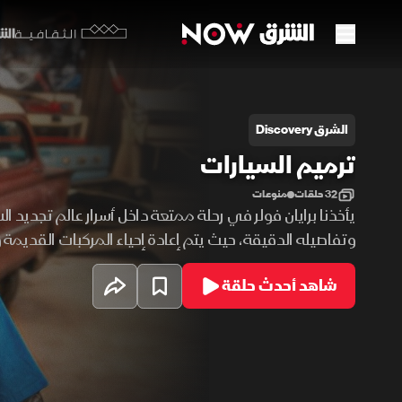
الشرق y
الثقافية
رميم السيارات
الشرق Discovery
ترميم السيارات
32 حلقات
منوعات
يأخذنا برايان فولر في رحلة ممتعة داخل أسرار عالم تجديد ال
وتفاصيله الدقيقة، حيث يتم إعادة إحياء المركبات القديمة 
تحف فنية من خلال التقنيات الحديثة. يركز البرنامج على ترم
شاهد أحدث حلقة
تعديل الأجزاء الميكانيكية، والعمل على مشروعات غير تقلي
أدوات وتقنيات متطورة.