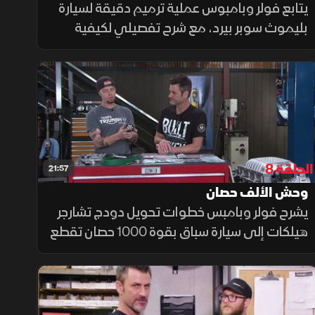
يتابع فولر وبامبوس عملية ترميم دقيقة لسيارة
بليموث سوبر بيرد، مع شرح تفصيلي لكيفية
تنفيذ سقف داخلي مطابق للمواصفات الأصلية،
وتركيب سقف الفينيل المصنعي لهذه السيارة
الكلاسيكية النادرة الخاصة بالسباقات
الحلقة 8
21:57
وحش الألف حصان
يشرح فولر وبامبس خطوات تحويل دودج تشارجر
هيلكات إلى سيارة سباق بقوة 1000 حصان تقطع
الربع ميل في 10 ثوانٍ. ويتناولان تعديلات
المحرك، ونظام الوقود، وتحسينات الأداء والثبات
اللازمة للتعديل.