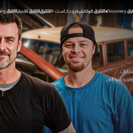
Discover
الشرق الوثائقية
الشرق بودكاست
الشرق للأخبار
الشرق Bloomberg
سيارات
وتحويلها إلى
يم المحركات،
دية باستخدام