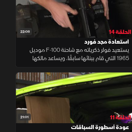
الحلقة 14
22:08
استعادة مجد فورد
يستعيد فولر ذكرياته مع شاحنة F-100 موديل
1965 التي قام ببنائها سابقًا، ويساعد مالكها
الجديد على جعلها أكثر ملاءمة للاستخدام على
الطرق. يقوم الفريق بتحويلها إلى نظام توجيه
معزز (باور ستيرنج)
الحلقة 11
21:01
عودة أسطورة السباقات