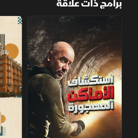
برامج ذات علاقة
استكشاف الأماكن المهجورة
فنادق عبر ال