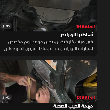
الحلقة 16
21:53
أساطير اللو رايدر
في مرآب كار فيكس، يحين موعد يوم مخصص
لسيارات اللو رايدر، حيث يسلّط الفريق الضوء على
هذا الأسلوب الفريد من السيارات المعدّلة،
يبدأون بشرح عملي يوضح مدى سهولة استبدال
محرك Olds 307 الأصلي بمحرك 305
الحلقة 13
21:42
مهمة الجيب الصعبة