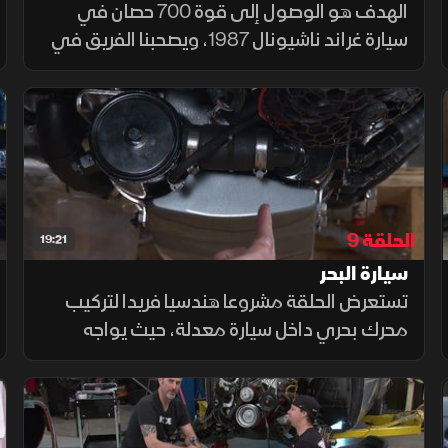
الهدف هو الوصول إلى قوة 700 حصان في
سيارة غراند ناشيونال 1987، ويصحبنا الفريق في
شرح تفصيلي لكيفية تطوير التيربو ومجمع
السحب وهيكل الخانق والمزيد لتحويل السيارة
لنسخة فائقة السرعة من الغراند ناشيونال
الحلقة 9
19:21
سيارة البحر
تستعرض الحلقة مشروعا هندسيا فريدا لتركيب
محرك بحري داخل سيارة معدلة، حيث يواجه
الفريق تحديات التبريد ونقل الحركة والتآكل الناتج
عن المياه المالحة وسط إصلاحات معقدة
واختبارات دقيقة لمعرفة حدود الابتكار