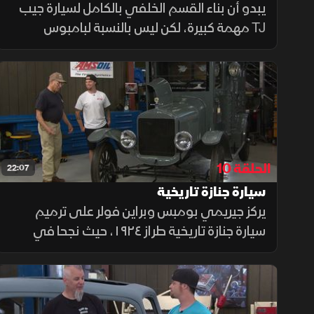
يبدو أن بناء القسم الخلفي بالكامل لسيارة جيب
TJ مهمة كبيرة، لكن ليس بالنسبة لبامبوس
وفولر. سيقومان بلحام هيكل جديد، وإضافة
أنابيب مربعة، ثم تركيب مصدّات لتمكين هذه
الجيب من خوض أي نوع من الطرق الوعرة
الحلقة 10
22:07
سيارة جنازة تاريخية
يركز جيريمي بومبس وبراين فولر على ترميم
سيارة جنازة تاريخية طراز ١٩٢٤، حيث نجحا في
إحياء محركها الكلاسيكي وتعديل نظام إشعاله،
بالتزامن مع تجهيز سيارة فورمولا فورد وتحديث
نظام تعليقها الخلفي.