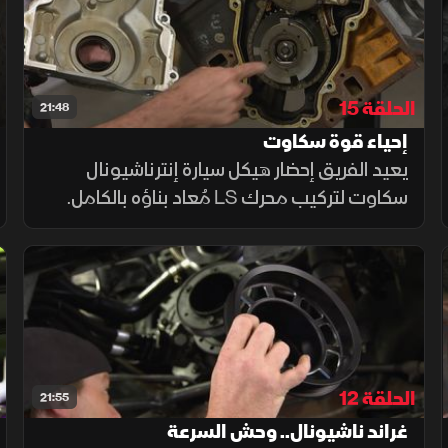
الحلقة 15
21:48
إحياء قوة سكاوت
يعيد الفريق إحضار هيكل سيارة إنترناشيونال
سكاوت لتركيب محرك LS مُعاد بناؤه بالكامل.
يقومون بتفكيك المحرك وصولا إلى المكابس،
ويجرون له عملية إعادة تأهيل شاملة ودقيقة، مع
طلاء متناسق يمنحه مظهرا متكاملا
الحلقة 12
21:55
غراند ناشيونال.. وحش السرعة