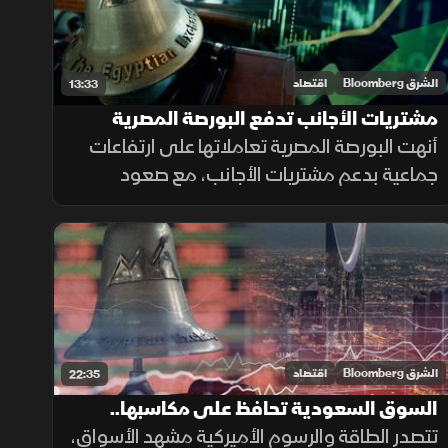
الشرق Bloomberg
اقتصاد
13:33
مشتريات الأجانب تدفع البورصة المصرية
للإغلاق الأخضر.. و"EGX70" يتألق
أنهت البورصة المصرية تعاملاتها على ارتفاعات
جماعية بدعم مشتريات الأجانب، مع صعود
"EGX30" لـ53.6 ألف نقطة، ومواصلة "EGX70"
تسجيل قمم تاريخية، بينما النفط يقلص خسائره
بالتزامن مع التهدئة الإيرانية.
الشرق Bloomberg
اقتصاد
22:35
السوق السعودية تحافظ على مكاسبها..
وEGX 70 يسجل قمة
تتصدر الطاقة والرسوم الأميركية مشهد الأسواق،