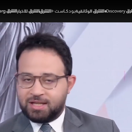
Discover
الشرق الوثائقية
الشرق بودكاست
الشرق للأخبار
الشرق Bloomberg
تريت تحت ضغط الرقائق.. و
لتكنولوجيا
27:32
اقتصاد
 الأسواق
ر المؤشرات الأميركية بعد موجة بيع طالت أسهم التكنولوج
تضخم المقبلة، بينما يواصل المستثمرون إعادة تقييم رهانا
ات مالية مستهدفاتها لمؤشر إس آند بي مدفوعة بتوقعات ن
لشرق
خريطة برامجية جديدة
الذكاء الاصطناعي