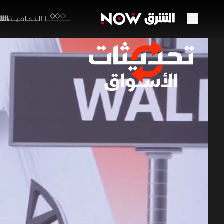
الشرق y
الثقافية
وول س
زخم ا
23 يونيو 2026
تحديثات
تقلصت خسائ
وبيانات ال
رفعت مؤسس
التقني.
برامج اقتصاد ا