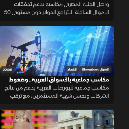
تستهدف الـ400 مليار ريال
واصل الجنيه المصري مكاسبه بدعم تدفقات
الأموال الساخنة، ليتراجع الدولار دون مستوى 50
جنيها لأول مرة في نحو شهر، فيما كشفت NHC
عن مستهدفاتها لرفع قيمة محفظتها السكنية
بحلول 2030.
الشرق Bloomberg
اقتصاد
22:05
مكاسب جماعية بالأسواق العربية.. وضغوط
هرمز تلقي بظلالها على الطاقة
مكاسب جماعية للبورصات العربية بدعم من نتائج
الشركات وتحسن شهية المستثمرين، مع ترقب
تحركات النفط والفائدة الأميركية، واستمرار
متابعة تأثير التوترات الجيوسياسية على الأسواق
العالمية.