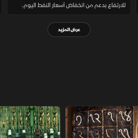
للارتفاع بدعم من انخفاض أسعار النفط اليوم،
رغم اتجاه الخام لتسجيل مكاسب أسبوعية بأكثر
من 10%، وذلك عقب تراجعات "وول ستريت"
عرض المزيد
الحادة المسجلة في تعاملات الأمس.
م
سلاسل الاستهلاك