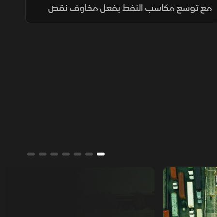
مع توسع مكاسب النفط بفعل مخاوف نقص
الإمدادات وتوترات الشرق الأوسط. وفي مصر،
سجل EGX 70 قمة تاريخية بدعم الأفراد، بينما
حافظ السوق السعودي على مكاسبه.
من يمتلك العالم؟