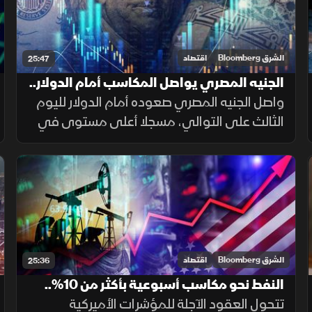
الشرق Bloomberg
اقتصاد
25:47
الجنيه المصري يواصل المكاسب أمام الدولار..
و"تاسي" دون 10700 نقطة
واصل الجنيه المصري صعوده أمام الدولار لليوم
الثالث على التوالي، مسجلا أعلى مستوى في
أسبوعين. بينما هبط مؤشر "تاسي" السعودي
ليكسر مستوى 10700 نقطة، ويغلق عند أدنى
مستوياته منذ شهر مارس 2026.
الشرق Bloomberg
اقتصاد
25:36
النفط نحو مكاسب أسبوعية بأكثر من 10%..
وارتفاع العقود الآجلة الأميركية
تتحول العقود الآجلة للمؤشرات الأميركية