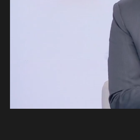
00:12
/
27:33