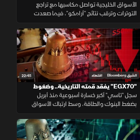
الشركات وهدوء التوترات
الأسواق الخليجية تواصل مكاسبها مع تراجع
التوترات وترقب نتائج "أرامكو"، فيما صعدت
البورصة المصرية بدعم مشتريات محلية وسيولة
قوية وارتفاعات في عدد من الأسهم القيادية.
الشرق Bloomberg
اقتصاد
22:45
"EGX70" يفقد قمته التاريخية.. وضغوط
البنوك والطاقة تربك "تاسي"
سجل "تاسي" أكبر خسارة أسبوعية منذ أبريل
بضغط البنوك والطاقة، وسط ارتباك الأسواق
بسبب نبرة "الفيدرالي". وأنهى "EGX70" أطول
مكاسب ليفقد قمته التاريخية، رغم تقليص
مشتريات الأجانب للخسائر.