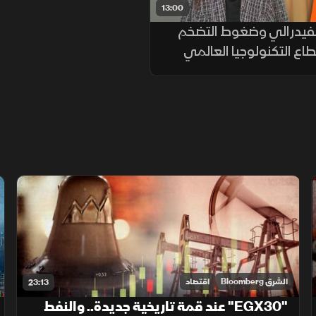
13:00
لفيدرالي وضغوط التضخم
طاع التكنولوجيا العالمي
الشرق Bloomberg
اقتصاد
23:13
"EGX30" عند قمة تاريخية جديدة.. والنفط