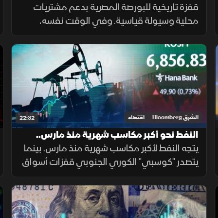
يتراجع 2%
قفزة تاريخية للبورصة المصرية بدعم مشتريات
محلية وسيولة قياسية. وفي الوقت نفسه،
تتراجع أسعار النفط بأكثر من 2% إثر ترجيح وزير
الخزانة الأميركي قرب اتفاق مع إيران، مما ألقى
بظلاله على الأسواق الإقليمية.
الشرق Bloomberg
اقتصاد
22:32
النفط نحو أكبر مكاسب شهرية منذ مارس..
و"كوسبي" الكوري يقود مكاسب آسيا
يتجه النفط لأكبر مكاسب شهرية منذ مارس. بينما
يتصدر "كوسبي" الكوري الجنوبي قفزات أسواق
آسيا بأعلى صعود يومي في تاريخه، بفضل تجدد
رهانات الذكاء الاصطناعي، وعودة شهية
المستثمرين للمخاطرة.