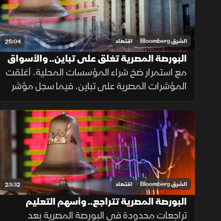
الشرق Bloomberg
اقتصاد
25:04
البورصة المصرية تغلق على تباين.. والأسواق
تترقب "الفيدرالي
مع استمرار ضخ شراء المؤسسات المحلية، أغلقت
المؤشرات المصرية على تباين، فيما سجل مؤشر
EGX 70 قمما تاريخية جديدة، بالتزامن مع ترقب
الأسواق اجتماع الفيدرالي الأمريكي لتحديد
معدلات الفائدة.
الشرق Bloomberg
اقتصاد
23:32
البورصة المصرية تتراجع.. وأسهم التعليم
تدعم السوق السعودية
تراجعات محدودة في البورصة المصرية بعد