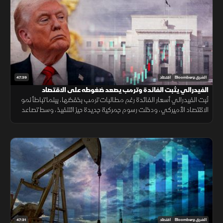
47:39
الشرق Bloomberg
اقتصاد
الفيدرالي يثبت الفائدة وترمب يصعد ضغوطه على الاقتصاد
ثبت الفيدرالي أسعار الفائدة رغم مطالبات ترمب بخفضها، بينما تباطأ نمو
الاقتصاد الأميركي، ودخلت رسوم جمركية جديدة حيز التنفيذ، وسط تصاعد
التوتر مع إيران وتقلب أسعار النفط.
47:31
الشرق Bloomberg
اقتصاد