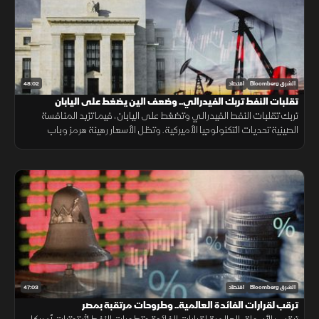
48:02
الشرق Bloomberg
اقتصاد
تقلبات النفط تربك الفيدرالي.. وضعف الين يضغط على اليابان
تربك تقلبات النفط الفيدرالي وتضغط على اليابان، فيما تزيد المنافسة
الصينية تحديات التكنولوجيا الأميركية. وتظل الأسعار رهينة هرمز وباب
المندب، ما يدفع الخليج لتنويع مسارات التصدير.
47:03
الشرق Bloomberg
اقتصاد
ترقب لقرارات الفائدة العالمية.. وطروحات مرتقبة بمصر