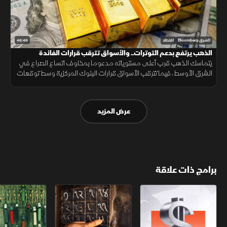
46:48
الشرق Bloomberg
اقتصاد
الذهب يرتفع بدعم التوترات.. والأسواق تترقب قرارات الفائدة
يتماسك الذهب قرب أعلى مستوياته مدعوما بمخاوف اتساع الصراع في
الشرق الأوسط، فيما تترقب الأسواق قرارات البنوك المركزية وسط توقعات
بإبقاء أسعار الفائدة مرتفعة لفترة أطول.
عرض المزيد
برامج ذات علاقة
الأسواق الأميركية
ملحمة الأرقام
سلاسل الاستهل