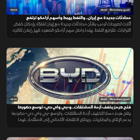
48:24
الشرق Bloomberg
اقتصاد
محادثات جديدة مع إيران.. والنفط يهبط وأسهم أرامكو ترتفع
أثارت تصريحات ترمب بشأن محادثات جديدة مع إيران تفاؤلا بإمكان خفض
التوترات، فتراجع النفط، بينما واصل سهم أرامكو الصعود قبيل إعلان نتائجه،
مع تأكيد أميركي على دعم استقرار الين.
48:41
الشرق Bloomberg
اقتصاد
فتح هرمز يخفف أزمة المشتقات.. و«بي واي دي» توسع حضورها
يفتح هرمز مسارا لتخفيف أزمة المشتقات، وتوسع «بي واي دي» حضورها
بدعم الإنتاج والبطاريات. ويحتاج الاقتصاد الألماني إلى الاستثمار، فيما
تترقب العملات المشفرة السيولة والتشريعات.