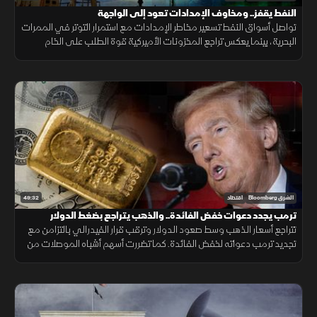
النفط يقفز.. ومخاوف الإمدادات تعود إلى الواجهة
تواصل أسواق النفط تسعير مخاطر الإمدادات مع استمرار التوتر في الممرات
البحرية، بينما يعكس تراجع المخزونات الأميركية قوة الطلب على الخام
والمنتجات النفطية.
49:32
الشرق Bloomberg
اقتصاد
ترمب يجدد دعوات خفض الفائدة.. والذهب يتراجع بضغط الدولار
تتراجع أسعار الذهب وسط صعود الدولار وترقب قرار الفيدرالي بالتزامن مع
تجديد ترمب دعواته لخفض الفائدة. كما تضررت أسهم أشباه الموصلات من
موجة بيع، وأعلنت بكين تعهد واشنطن بسقف رسوم 20%.