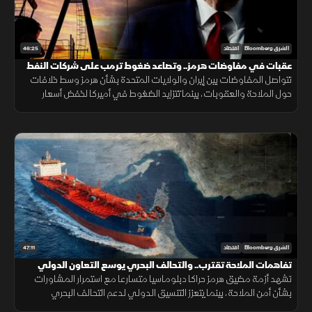
46:25
الشرق Bloomberg
اقتصاد
عقبات في مفاوضات هرمز.. وتصاعد ضغوط ترمب على شركات النفط
تتواصل المفاوضات بين إيران والولايات المتحدة بشأن هرمز وسط خلافات
حول الملاحة والعقوبات، بينما تتزايد الضغوط في أميركا لخفض أسعار
البنزين مع استمرار الجدل الاقتصادي قبيل الانتخابات.
47:11
الشرق Bloomberg
اقتصاد
تفاهمات الملاحة تقترب.. والتحالف البحري يوسع التعاون الدولي
تشهد أزمة مضيق هرمز حراكا دبلوماسيا متسارعا مع استمرار المشاورات
بشأن أمن الملاحة، بينما يتعزز التنسيق الدولي لدعم التحالف البحري
الدفاعي متعدد الجنسيات لحماية الممرات البحرية وخطوط التجارة.