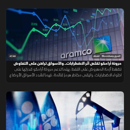
47:48
الشرق Bloomberg
اقتصاد
مرونة أرامكو تقلص أثر الاضطرابات.. والأسواق تراهن على التفاوض
تضغط أزمة المعروض على النفط، بينما تدعم مرونة أرامكو قدرتها على
احتواء الاضطرابات. وتبقى مخاطر هرمز قائمة، فيما تشدد الأسواق الأوضاع
وتتوسع شركات الطيران في الشحن الجوي.