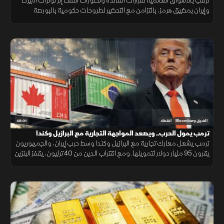
ترقب بالأسواق العالمية لقرارات الفائدة وتطورات النفط إثر توترات أميركا
وإيران بمضيق هرمز، بالتزامن مع التحضير لطروحات حكومية بالبورصة
المصرية واستقرار البتكوين ومتابعة أرباح التكنولوجيا.
48:01
الشرق Bloomberg
اقتصاد
ترمب يمول الحرب.. ويصعد المواجهة التجارية مع البرازيل وكندا
ترمب يشعل معارك تجارية مع البرازيل وكندا وسط حرب إيران، والجمهوريون
يقرون 95 مليار دولار لتمويلها. ومع اقتراب الدين من 40 ترليون، يقفز البنزين
24% والنفط يلامس 100 دولار.