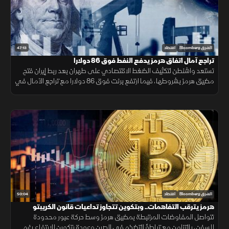
47:13
الشرق Bloomberg
اقتصاد
تراجع آمال اتفاق هرمز يدفع النفط فوق 86 دولارا
تستعد واشنطن لتكثيف الضغط الاقتصادي على طهران بعد ربط إيران فتح
مضيق هرمز بشروطها، فيما ارتفع برنت فوق 86 دولارا مع تراجع الآمال في
التوصل إلى اتفاق سريع.
50:04
الشرق Bloomberg
اقتصاد
هرمز يترقب التفاهمات.. وبتكوين تتجاوز تداعيات قانون الكريبتو
تتواصل المفاوضات المرتبطة بمضيق هرمز وسط حركة عبور محدودة
للسفن، بالتزامن مع تباطؤ التضخم في الصين وعودة بتكوين للارتفاع رغم