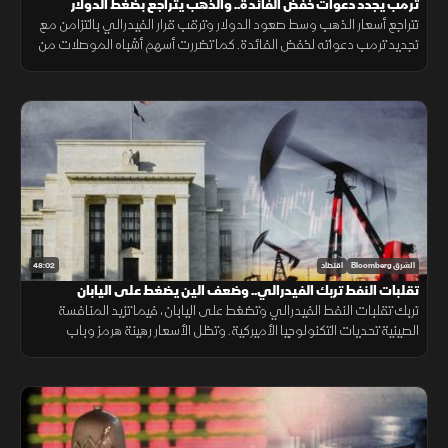
ترمب يجدد دعوات خفض الفائدة.. والذهب يتراجع بضغط الدولار
تتراجع أسعار الذهب وسط صعود الدولار وترقب قرار الفيدرالي بالتزامن مع
تجديد ترمب دعواته لخفض الفائدة. كما تضررت أسهم أشباه الموصلات من
موجة بيع، وأعلنت بكين تعهد واشنطن بسقف رسوم 20%.
48:02
الشرق Bloomberg
اقتصاد
تقلبات النفط تربك الفيدرالي.. وضعف الين يضغط على اليابان
تربك تقلبات النفط الفيدرالي وتضغط على اليابان، فيما تزيد المنافسة
الصينية تحديات التكنولوجيا الأميركية. وتظل الأسعار رهينة هرمز وباب
المندب، ما يدفع الخليج لتنويع مسارات التصدير.