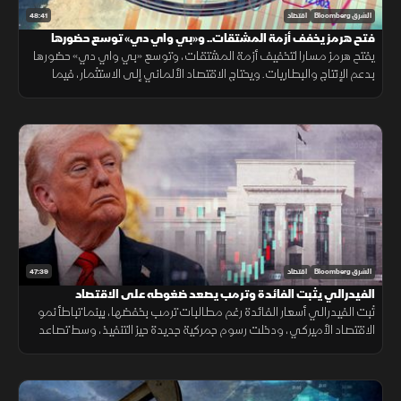
48:41
الشرق Bloomberg
اقتصاد
فتح هرمز يخفف أزمة المشتقات.. و«بي واي دي» توسع حضورها
يفتح هرمز مسارا لتخفيف أزمة المشتقات، وتوسع «بي واي دي» حضورها
بدعم الإنتاج والبطاريات. ويحتاج الاقتصاد الألماني إلى الاستثمار، فيما
تترقب العملات المشفرة السيولة والتشريعات.
47:39
الشرق Bloomberg
اقتصاد
الفيدرالي يثبت الفائدة وترمب يصعد ضغوطه على الاقتصاد
ثبت الفيدرالي أسعار الفائدة رغم مطالبات ترمب بخفضها، بينما تباطأ نمو
الاقتصاد الأميركي، ودخلت رسوم جمركية جديدة حيز التنفيذ، وسط تصاعد
التوتر مع إيران وتقلب أسعار النفط.