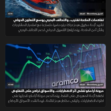
47:11
الشرق Bloomberg
اقتصاد
تفاهمات الملاحة تقترب.. والتحالف البحري يوسع التعاون الدولي
تشهد أزمة مضيق هرمز حراكا دبلوماسيا متسارعا مع استمرار المشاورات
بشأن أمن الملاحة، بينما يتعزز التنسيق الدولي لدعم التحالف البحري
الدفاعي متعدد الجنسيات لحماية الممرات البحرية وخطوط التجارة.
47:48
الشرق Bloomberg
اقتصاد
مرونة أرامكو تقلص أثر الاضطرابات.. والأسواق تراهن على التفاوض
تضغط أزمة المعروض على النفط، بينما تدعم مرونة أرامكو قدرتها على
احتواء الاضطرابات. وتبقى مخاطر هرمز قائمة، فيما تشدد الأسواق الأوضاع
وتتوسع شركات الطيران في الشحن الجوي.