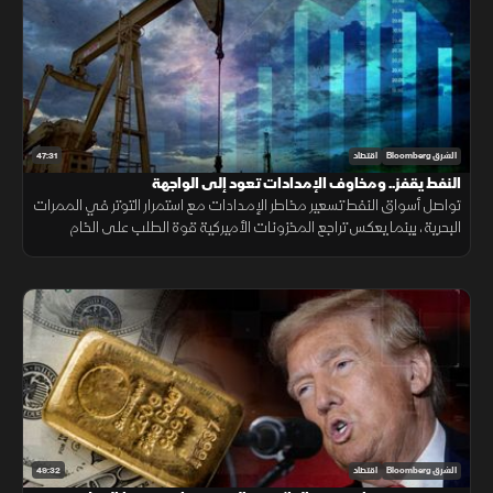
47:31
الشرق Bloomberg
اقتصاد
النفط يقفز.. ومخاوف الإمدادات تعود إلى الواجهة
تواصل أسواق النفط تسعير مخاطر الإمدادات مع استمرار التوتر في الممرات
البحرية، بينما يعكس تراجع المخزونات الأميركية قوة الطلب على الخام
والمنتجات النفطية.
49:32
الشرق Bloomberg
اقتصاد