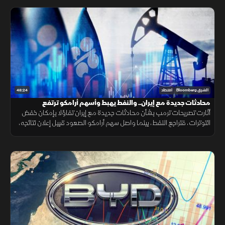
48:24
الشرق Bloomberg
اقتصاد
محادثات جديدة مع إيران.. والنفط يهبط وأسهم أرامكو ترتفع
أثارت تصريحات ترمب بشأن محادثات جديدة مع إيران تفاؤلا بإمكان خفض
التوترات، فتراجع النفط، بينما واصل سهم أرامكو الصعود قبيل إعلان نتائجه،
مع تأكيد أميركي على دعم استقرار الين.