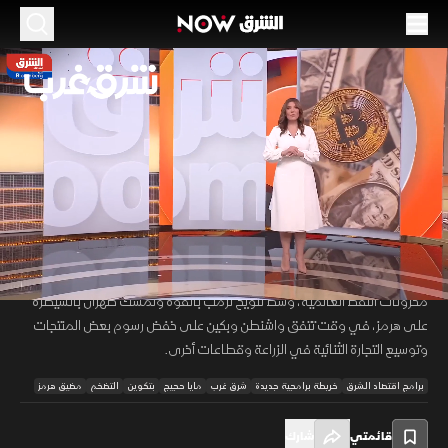
الموسم 2026
بتكوين قرب مستويات حرجة وسط قلق الأسواق
العالمية
17 مايو 2026
48:20
اقتصاد
شرق غرب
تتداول بتكوين قرب ثمانية وسبعين ألف دولار مع تصاعد الضغوط من ارتفاع
00:12
/
48:21
عوائد السندات الأميركية ومخاوف التضخم، بينما تواصل حرب إيران استنزاف
مخزونات النفط العالمية، وسط تلويح ترمب بالقوة وتمسك طهران بالسيطرة
على هرمز، في وقت تتفق واشنطن وبكين على خفض رسوم بعض المنتجات
وتوسيع التجارة الثنائية في الزراعة وقطاعات أخرى.
برامج اقتصاد الشرق
خريطة برامجية جديدة
شرق غرب
مايا حجيج
بتكوين
التضخم
مضيق هرمز
قائمتي
شارك