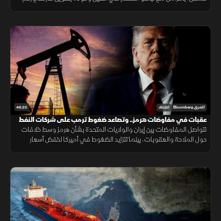
تعثر مشروع قانون لتنظيم الأصول الرقمية في أميركا.
46:25
الشرق Bloomberg
اقتصاد
عقبات في مفاوضات هرمز.. وتصاعد ضغوط ترمب على شركات النفط
تتواصل المفاوضات بين إيران والولايات المتحدة بشأن هرمز وسط خلافات
حول الملاحة والعقوبات، بينما تتزايد الضغوط في أميركا لخفض أسعار
البنزين مع استمرار الجدل الاقتصادي قبيل الانتخابات.