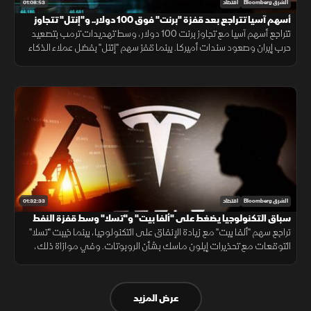
01:08:53
الشرق Bloomberg
اقتصاد
أسهم آسيا تتراجع بعد قفزة "برنت" فوق 100 دولار.. و"إنتل" تتجاوز
التوقعات
تتراجع أسهم آسيا مع تجاوز برنت 100 دولار، وسط تهديدات ترمب بتصعيد
حرب إيران وصعود سندات أميركا. بينما قفز سهم "إنتل" بفضل عملاء الذكاء
الاصطناعي، وتعهدت كامبوديا لـ"بلومبرغ" بمكافحة شبكات الاحتيال.
01:32:33
الشرق Bloomberg
اقتصاد
سباق التكنولوجيا يضغط على "ألفا بيت" و"تسلا" وسط قفزة النفط
بسبب التوترات
تراجع سهم "ألفا بيت" مع زيادة الإنفاق على التكنولوجيا، بينما خيبت "تسلا"
التوقعات مع تحذيرات إيلون ماسك بشأن الروبوتات. وفي موازاة ذلك،
رفعت توترات المنطقة أسعار النفط وزادت مخاوف التضخم بالأسواق.
عرض المزيد