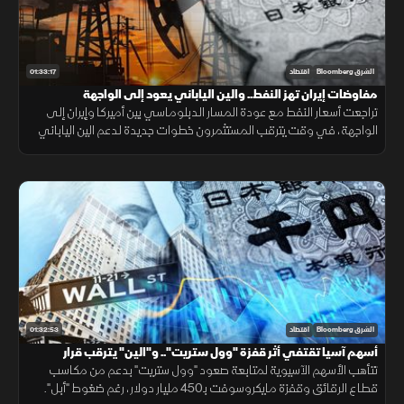
01:33:17
الشرق Bloomberg
اقتصاد
مفاوضات إيران تهز النفط.. والين الياباني يعود إلى الواجهة
تراجعت أسعار النفط مع عودة المسار الدبلوماسي بين أميركا وإيران إلى
الواجهة، في وقت يترقب المستثمرون خطوات جديدة لدعم الين الياباني
بعد تحركات منسقة بين اليابان والولايات المتحدة عززت العملة.
01:32:53
الشرق Bloomberg
اقتصاد
أسهم آسيا تقتفي أثر قفزة "وول ستريت".. و"الين" يترقب قرار
الفائدة
تتأهب الأسهم الآسيوية لمتابعة صعود "وول ستريت" بدعم من مكاسب
قطاع الرقائق وقفزة مايكروسوفت بـ450 مليار دولار، رغم ضغوط "أبل".