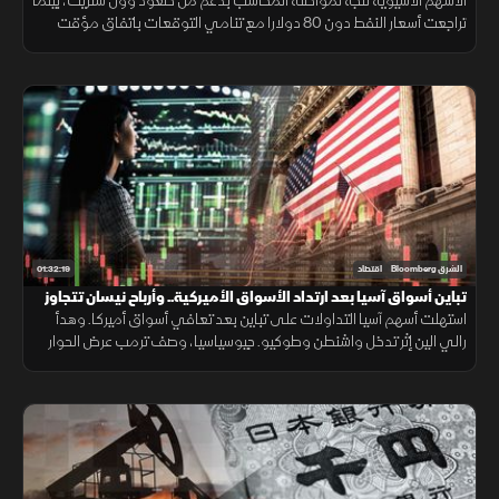
الأسهم الآسيوية تتجه لمواصلة المكاسب بدعم من صعود وول ستريت، بينما
تراجعت أسعار النفط دون 80 دولارا مع تنامي التوقعات باتفاق مؤقت
بشأن مضيق هرمز، وسط تباين في أداء الشركات.
01:32:19
الشرق Bloomberg
اقتصاد
تباين أسواق آسيا بعد ارتداد الأسواق الأميركية.. وأرباح نيسان تتجاوز
التوقعات
استهلت أسهم آسيا التداولات على تباين بعد تعافي أسواق أميركا. وهدأ
رالي الين إثر تدخل واشنطن وطوكيو. جيوسياسيا، وصف ترمب عرض الحوار
بالفرصة الأخيرة لإيران، بينما تجاوزت أرباح نيسان توقعات المحللين.