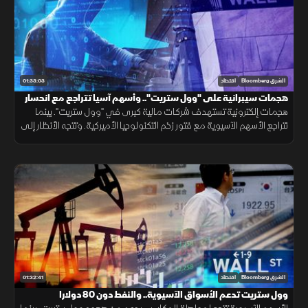
01:33:03
الشرق Bloomberg
اقتصاد
هجمات سيبرانية على "وول ستريت".. وأسهم آسيا تتراجع مع انحسار
زخم التكنولوجيا
هجمات إلكترونية تستهدف شركات مالية كبرى في "وول ستريت". بينما
تتراجع الأسهم الآسيوية مع فتور زخم التكنولوجيا الأميركية. وتتجه الأنظار إلى
النفط بعد اتفاق بشأن هرمز، ورسوم ترمب المرتقبة على السيليكون.
01:32:41
الشرق Bloomberg
اقتصاد
وول ستريت تدعم الأسواق الآسيوية.. والنفط دون 80 دولارا