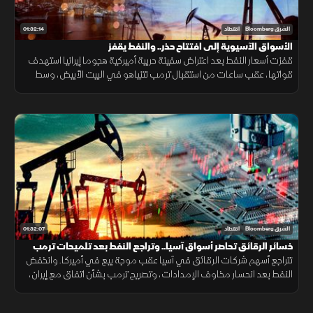
01:32:14
الشرق Bloomberg
اقتصاد
الأسواق الآسيوية إلى افتتاح حذر.. والنفط يقفز
قفزت أسعار النفط بعد اعتراض سفينة حربية أميركية هجوما إيرانيا استهدف
قواتها، عقب ساعات من استقبال ترمب نتنياهو في البيت الأبيض، وسط
تصاعد المخاوف من تداعيات التوترات الجيوسياسية على أسواق الطاقة
01:32:07
الشرق Bloomberg
اقتصاد
خسائر الرقائق تحاصر أسواق آسيا.. وتراجع النفط بعد تلميحات ترمب
بالتهدئة
تتراجع أسهم شركات الرقائق في آسيا عقب موجة بيع في أميركا. وانخفض
النفط بعد انحسار مخاوف الإمدادات، وتصريح ترمب بشأن اتفاق مع إيران،
وتضررت أسهم "أي إس إم إل" من تصنيع الصين لمعدات الرقائق.