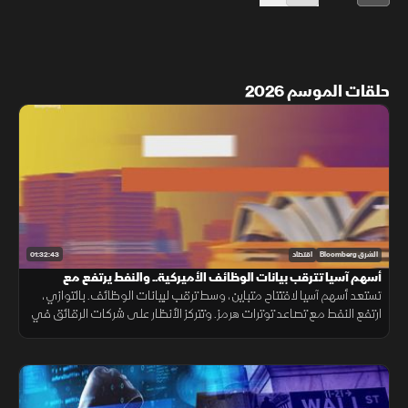
حلقات الموسم 2026
01:32:43
الشرق Bloomberg
اقتصاد
أسهم آسيا تترقب بيانات الوظائف الأميركية.. والنفط يرتفع مع
توترات "هرمز"
تستعد أسهم آسيا لافتتاح متباين، وسط ترقب لبيانات الوظائف. بالتوازي،
ارتفع النفط مع تصاعد توترات هرمز. وتتركز الأنظار على شركات الرقائق في
آسيا، بعد توقعات دون المتوقع من نظيراتها الأميركية.