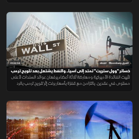
بينما يترقب المستثمرون قرارا حاسما لبنك اليابان بعد تدخل رسمي لدعم
الين.
01:32:58
الشرق Bloomberg
اقتصاد
خسائر "وول ستريت" تمتد إلى آسيا.. والنفط يشتعل بعد تلويح ترمب
بضرب إيران
تثبيت الفائدة الأميركية ومعارضة ثلاثة أعضاء يرفعان عوائد السندات لأعلى
مستوى في عقدين. بالتزامن مع قفزة بأسعار برنت إثر تلويح ترمب بالرد
عسكريا على إيران. وتباعد أداء أسهم التكنولوجيا.