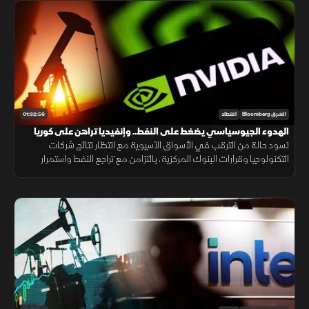
01:32:56
الشرق Bloomberg
اقتصاد
الهدوء الجيوسياسي يضغط على النفط.. وإنفيديا تراهن على كوريا
تسود حالة من الترقب في الأسواق الآسيوية مع انتظار نتائج شركات
التكنولوجيا وقرارات البنوك المركزية، بالتزامن مع تراجع النفط واستمرار
الهدوء بين أميركا وإيران، وإعلان إنفيديا استثمارا جديدا في كوريا.