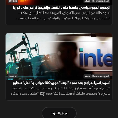
01:32:56
الشرق Bloomberg
اقتصاد
الهدوء الجيوسياسي يضغط على النفط.. وإنفيديا تراهن على كوريا
تسود حالة من الترقب في الأسواق الآسيوية مع انتظار نتائج شركات
التكنولوجيا وقرارات البنوك المركزية، بالتزامن مع تراجع النفط واستمرار
الهدوء بين أميركا وإيران، وإعلان إنفيديا استثمارا جديدا في كوريا.
01:08:53
الشرق Bloomberg
اقتصاد
أسهم آسيا تتراجع بعد قفزة "برنت" فوق 100 دولار.. و"إنتل" تتجاوز
التوقعات
تتراجع أسهم آسيا مع تجاوز برنت 100 دولار، وسط تهديدات ترمب بتصعيد
حرب إيران وصعود سندات أميركا. بينما قفز سهم "إنتل" بفضل عملاء الذكاء
الاصطناعي، وتعهدت كامبوديا لـ"بلومبرغ" بمكافحة شبكات الاحتيال.
عرض المزيد