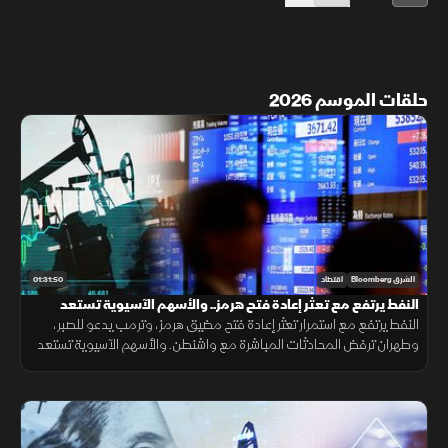
حلقات الموسم 2026
01:31:50
الشرق Bloomberg
اقتصاد
النفط يرتفع مع تعثر إعادة فتح هرمز.. والأسهم الآسيوية تستعد
للمكاسب
النفط يرتفع مع استمرار تعثر إعادة فتح مضيق هرمز، وترمب يدعو للصبر،
وطهران ترفض المحادثات المباشرة مع واشنطن. والأسهم الآسيوية تستعد
لمكاسب، و"أبل" تختبر رقائق ذاكرة صينية وسط أزمة الإمدادات.