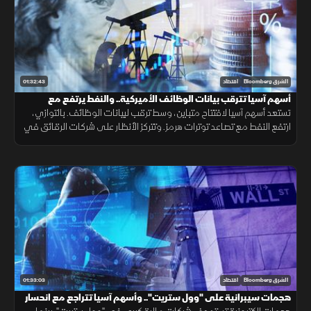
01:32:43
الشرق Bloomberg
اقتصاد
أسهم آسيا تترقب بيانات الوظائف الأميركية.. والنفط يرتفع مع
توترات "هرمز"
تستعد أسهم آسيا لافتتاح متباين، وسط ترقب لبيانات الوظائف. بالتوازي،
ارتفع النفط مع تصاعد توترات هرمز. وتتركز الأنظار على شركات الرقائق في
آسيا، بعد توقعات دون المتوقع من نظيراتها الأميركية.
01:33:03
الشرق Bloomberg
اقتصاد
هجمات سيبرانية على "وول ستريت".. وأسهم آسيا تتراجع مع انحسار