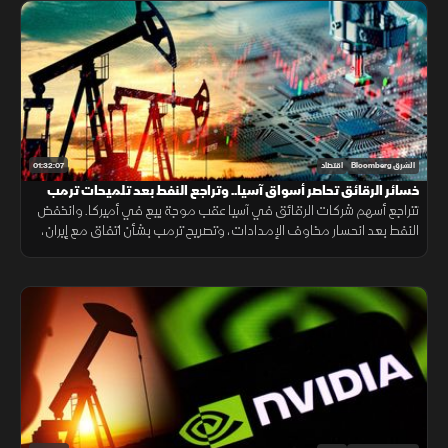
01:32:07
الشرق Bloomberg
اقتصاد
خسائر الرقائق تحاصر أسواق آسيا.. وتراجع النفط بعد تلميحات ترمب
بالتهدئة
تتراجع أسهم شركات الرقائق في آسيا عقب موجة بيع في أميركا. وانخفض
النفط بعد انحسار مخاوف الإمدادات، وتصريح ترمب بشأن اتفاق مع إيران،
وتضررت أسهم "أي إس إم إل" من تصنيع الصين لمعدات الرقائق.