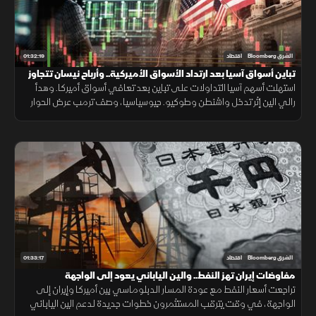
01:32:19
الشرق Bloomberg
اقتصاد
تباين أسواق آسيا بعد ارتداد الأسواق الأميركية.. وأرباح نيسان تتجاوز
التوقعات
استهلت أسهم آسيا التداولات على تباين بعد تعافي أسواق أميركا. وهدأ
رالي الين إثر تدخل واشنطن وطوكيو. جيوسياسيا، وصف ترمب عرض الحوار
بالفرصة الأخيرة لإيران، بينما تجاوزت أرباح نيسان توقعات المحللين.
01:33:17
الشرق Bloomberg
اقتصاد
مفاوضات إيران تهز النفط.. والين الياباني يعود إلى الواجهة
تراجعت أسعار النفط مع عودة المسار الدبلوماسي بين أميركا وإيران إلى
الواجهة، في وقت يترقب المستثمرون خطوات جديدة لدعم الين الياباني