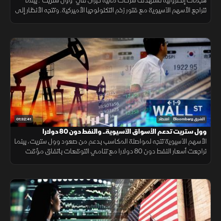
زخم التكنولوجيا
هجمات إلكترونية تستهدف شركات مالية كبرى في "وول ستريت". بينما
تتراجع الأسهم الآسيوية مع فتور زخم التكنولوجيا الأميركية. وتتجه الأنظار إلى
النفط بعد اتفاق بشأن هرمز، ورسوم ترمب المرتقبة على السيليكون.
01:32:41
الشرق Bloomberg
اقتصاد
وول ستريت تدعم الأسواق الآسيوية.. والنفط دون 80 دولارا
الأسهم الآسيوية تتجه لمواصلة المكاسب بدعم من صعود وول ستريت، بينما
تراجعت أسعار النفط دون 80 دولارا مع تنامي التوقعات باتفاق مؤقت
بشأن مضيق هرمز، وسط تباين في أداء الشركات.