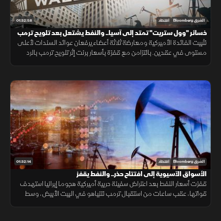
01:32:58
الشرق Bloomberg
اقتصاد
خسائر "وول ستريت" تمتد إلى آسيا.. والنفط يشتعل بعد تلويح ترمب
بضرب إيران
تثبيت الفائدة الأميركية ومعارضة ثلاثة أعضاء يرفعان عوائد السندات لأعلى
مستوى في عقدين. بالتزامن مع قفزة بأسعار برنت إثر تلويح ترمب بالرد
عسكريا على إيران. وتباعد أداء أسهم التكنولوجيا.
01:32:14
الشرق Bloomberg
اقتصاد
الأسواق الآسيوية إلى افتتاح حذر.. والنفط يقفز
قفزت أسعار النفط بعد اعتراض سفينة حربية أميركية هجوما إيرانيا استهدف
قواتها، عقب ساعات من استقبال ترمب نتنياهو في البيت الأبيض، وسط
تصاعد المخاوف من تداعيات التوترات الجيوسياسية على أسواق الطاقة