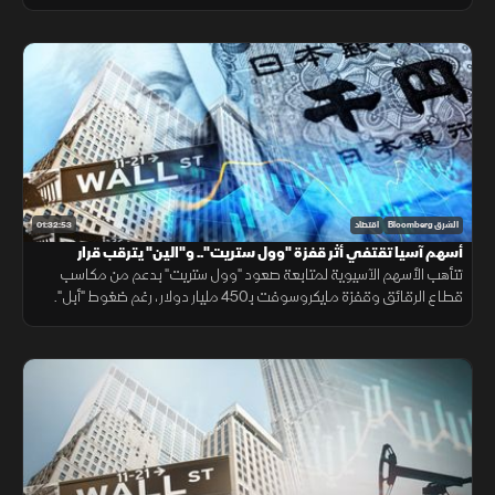
بعد تحركات منسقة بين اليابان والولايات المتحدة عززت العملة.
01:32:53
الشرق Bloomberg
اقتصاد
أسهم آسيا تقتفي أثر قفزة "وول ستريت".. و"الين" يترقب قرار
الفائدة
تتأهب الأسهم الآسيوية لمتابعة صعود "وول ستريت" بدعم من مكاسب
قطاع الرقائق وقفزة مايكروسوفت بـ450 مليار دولار، رغم ضغوط "أبل".
بينما يترقب المستثمرون قرارا حاسما لبنك اليابان بعد تدخل رسمي لدعم
الين.