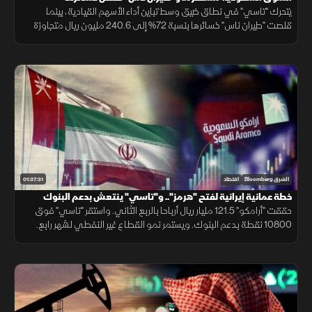
يتحرك "تاسي" في نطاق ضيق وسط تباين أداء الأسهم القيادية، بينما
قلصت "طيران ناس" خسائرها بنسبة 72% إلى 240.6 مليون ريال متجاوزة
توقعات المحللين. فيما تترقب الأسواق نتائج المحادثات الإيرانية العمانية.
01:37:31
الشرق Bloomberg
اقتصاد
خطة عمانية إيرانية لفتح "هرمز".. و"تاسي" ينتعش بدعم البنوك
وأرباح "أرامكو"
حققت "أرامكو" 121.5 مليار ريال أرباحا بالربع الثاني. واستقر "تاسي" فوق
10800 نقطة بدعم البنوك. ويستمر نمو القطاع غير النفطي لشهر رابع.
بينما تتجه الأنظار لخطة عمانية إيرانية لفتح مضيق هرمز مجددا.