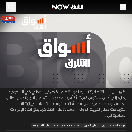
الموسم 2026
ضغوط بيعية تهبط بتاسي دون 11 ألف نقطة..
وأرامكو تراهن على الذكاء الاصطناعي
03 يونيو 2026
01:41:48
اقتصاد
أسواق الشرق
فقد مؤشر تاسي مستوى 11 ألف نقطة متأثرا بعمليات بيعية على معظم
00:12
/
01:41:49
القطاعات القيادية. فيما توقعت أرامكو السعودية أن يقود التوسع في الذكاء
الاصطناعي ومراكز البيانات نمو الطلب العالمي على الغاز الطبيعي. كما
أظهرت بيانات اقتصادية تسارع نمو القطاع الخاص غير النفطي في السعودية
بمايو إلى أعلى مستوى في ثلاثة أشهر، مدعوما بارتفاع الإنتاج وتحسن الطلب
المحلي. وعلى الصعيد السياسي، أدانت الكويت الاعتداءات الإيرانية التي
استهدفت مطار الكويت الدولي، مشددة على احتفاظها بحق اتخاذ الإجراءات
المناسبة للرد.
برامج اقتصاد الشرق
أسواق الشرق
الذكاء الاصطناعي
أسعار الغاز
السعودية