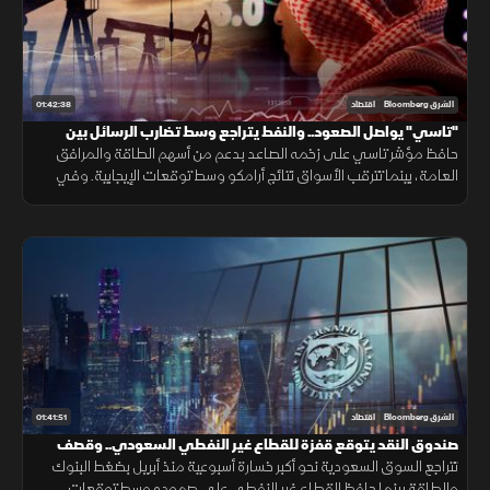
01:42:38
الشرق Bloomberg
اقتصاد
"تاسي" يواصل الصعود.. والنفط يتراجع وسط تضارب الرسائل بين
واشنطن وطهران
حافظ مؤشر تاسي على زخمه الصاعد بدعم من أسهم الطاقة والمرافق
العامة، بينما تترقب الأسواق نتائج أرامكو وسط توقعات الإيجابية. وفي
المقابل، تراجع النفط بعد إعلان ترمب عن محادثات مع إيران.
01:41:51
الشرق Bloomberg
اقتصاد
صندوق النقد يتوقع قفزة للقطاع غير النفطي السعودي.. وقصف
أميركي على إيران
تتراجع السوق السعودية نحو أكبر خسارة أسبوعية منذ أبريل بضغط البنوك
والطاقة بينما حافظ القطاع غير النفطي على صموده وسط توقعات