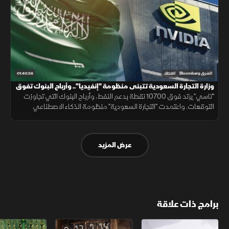
01:40:56
الشرق Bloomberg
اقتصاد
وزارة التجارة السعودية تتبنى منظومة "إنفيديا".. وأرباح البنوك تفوق
التوقعات
"تاسي" يرتد فوق 10700 نقطة بدعم النفط، وأرباح البنوك التي تجاوزت
التوقعات. واعتمدت "التجارة السعودية" منظومة الذكاء الاصطناعي
"إنفيديا". وبدأ الجيش اللبناني انتشاره بالجنوب وفق الخطة الأميركية.
عرض المزيد
برامج ذات علاقة
الأسواق الأميركية
ملحمة الأرقام
سلاسل الاستهل