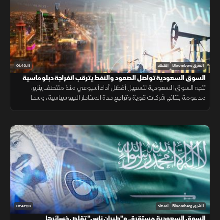
01:40:11
الشرق Bloomberg
اقتصاد
السوق السعودية تواصل الصعود والنفط يترقب انفراجة دبلوماسية
تتجه السوق السعودية لتسجيل أفضل أداء أسبوعي منذ منتصف يناير،
مدعومة بنتائج شركات قوية وتراجع حدة المخاطر الجيوسياسية، وسط
متابعة لتحركات النفط وتطورات المفاوضات الإقليمية.
01:41:28
الشرق Bloomberg
اقتصاد
السوق السعودية مستقرة.. و"طيران ناس" تقلص خسائرها