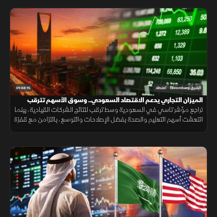
01:38:15
الشرق Bloomberg
اقتصاد
الميزان التجاري يدعم الاقتصاد السعودي.. وسوق الأسهم تترقب
المحفزات
تراجع مؤشر تاسي في السعودية وسط ترقب لنتائج الشركات القيادية، بينما
انتعشت أسهم التعليم والصحة بفضل الإصلاحات والتوسع، بالتزامن مع قفزة
بفائض الميزان التجاري وتصريحات لبنانية بحصر السلاح.