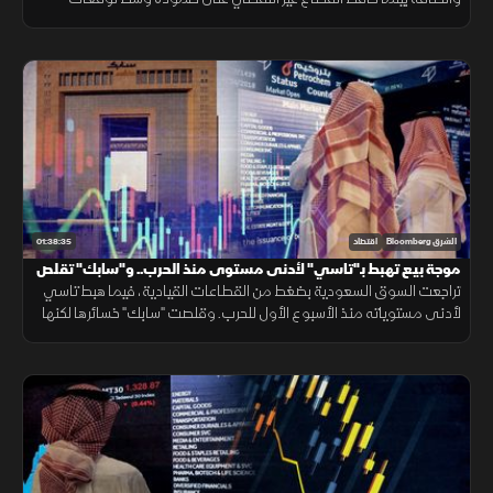
صندوق النقد بنموه 4.5% العام المقبل. وتتابع الأسواق ضربات أميركا على
إيران.
01:38:35
الشرق Bloomberg
اقتصاد
موجة بيع تهبط بـ"تاسي" لأدنى مستوى منذ الحرب.. و"سابك" تقلص
خسائرها
تراجعت السوق السعودية بضغط من القطاعات القيادية، فيما هبط تاسي
لأدنى مستوياته منذ الأسبوع الأول للحرب. وقلصت "سابك" خسائرها لكنها
جاءت دون توقعات الأرباح، في حين حققت البحري السعودية أرباحا قياسية.