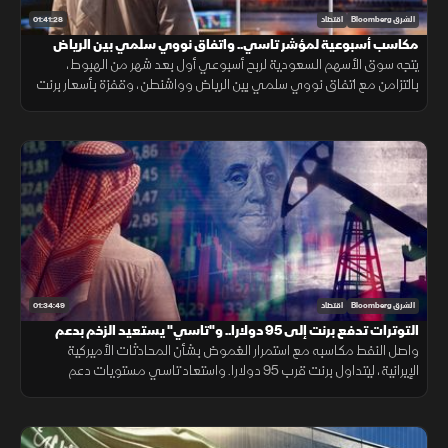
01:41:28
الشرق Bloomberg
اقتصاد
مكاسب أسبوعية لمؤشر تاسي.. واتفاق نووي سلمي بين الرياض
وواشنطن
يتجه سوق الأسهم السعودية لربح أسبوعي أول بعد شهر من الهبوط،
بالتزامن مع اتفاق نووي سلمي بين الرياض وواشنطن، وقفزة بأسعار برنت
فوق 98 دولار وسط تصاعد التوترات بالمنطقة، مع استمرار التصعيد
العسكري.
01:34:49
الشرق Bloomberg
اقتصاد
التوترات تدفع برنت إلى 95 دولارا.. و"تاسي" يستعيد الزخم بدعم
القياديات
واصل النفط مكاسبه مع استمرار الغموض بشأن المحادثات الأميركية
الإيرانية، ليتداول برنت قرب 95 دولارا. واستعاد تاسي مستويات دعم
رئيسية، فيما ارتفع سهم ينساب بأكثر من 5% بعد إعلان أعلى أرباح فصلية
قياسية.