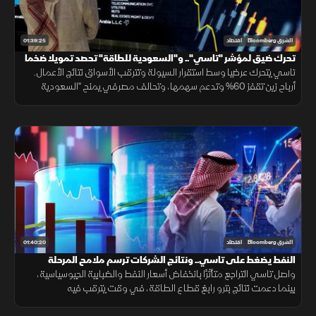
01:39:25
الشرق Bloomberg
اقتصاد
تحرك ضيق لمؤشر "تاسي".. و"السعودية للطاقة" تحصد تمويلا ضخما
تاسي يتحرك عرضيا وسط استقرار السيولة وتترقب الأسواق نتائج الأعمال.
أرباح زين تقفز 60% وتدعم سهمها، وتحالف مصرفي يمنح "السعودية
للطاقة" 15.8 مليار ريال، بالتزامن مع التقدم بمفاوضات هرمز.
01:40:20
الشرق Bloomberg
اقتصاد
النفط يضغط على تاسي.. ونتائج الشركات ترسم ملامح المرحلة
المقبلة
واصل تاسي التراجع متأثرًا بانخفاض أسعار النفط والضبابية الجيوسياسية،
بينما دعمت نتائج بترو رابغ قطاع الطاقة، في وقت يترقب فيه
المستثمرون نتائج الشركات الكبرى وقرارات الفائدة.