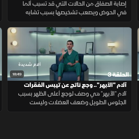
إصابة الصفاق من الحالات التي قد تسبب ألما
في الحوض ويصعب تشخيصها بسبب تشابه
أعراضها مع إصابات أخرى. الحلقة تشرح أسبابها،
ولماذا تنتشر بين لاعبي كرة القدم، وتناقش
وسائل التشخيص والعلاج.
الحلقة 3
18:49
آلام "الأبهر".. وجع ناتج عن تيبس الفقرات
وإجهاد العمل
آلام "الأبهر" هي وصف لوجع أعلى الظهر بسبب
الجلوس الطويل وضعف العضلات وليست
تشخيصا. ويحذر المختصون من "طق الظهر"
والمساج العنيف، مشيرين إلى أن العلاج يكمن
في الفحص السريري، العلاج الطبيعي،
والتمارين.