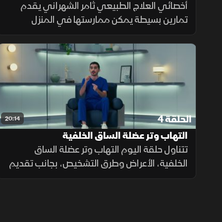
الحركة
أخصائي العلاج الطبيعي ثامر الشهراني يقدم
تمارين بسيطة يمكن ممارستها في المنزل
للمساعدة على تخفيف آلام أسفل الظهر، مع
خطوات عملية تساعد على تحسين الحركة وتقليل
الشعور بالألم.
الحلقة 4
20:14
التهاب وتر عضلة الساق الخلفية
تتناول حلقة اليوم التهاب وتر عضلة الساق
الخلفية، الأعراض وطرق التشخيص، بجانب تقديم
مجموعة من الإرشادات العلاجية، أبرزها تقليل
المجهود المسبب للألم، واستخدام الدعامات،
إلى جانب تمارين منزلية.