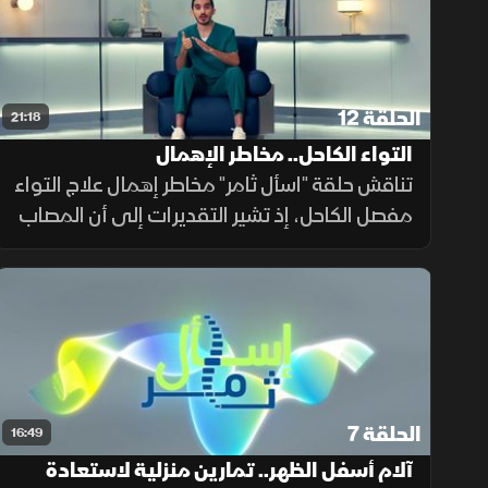
الحلقة 12
21:18
التواء الكاحل.. مخاطر الإهمال
تناقش حلقة "اسأل ثامر" مخاطر إهمال علاج التواء
مفصل الكاحل، إذ تشير التقديرات إلى أن المصاب
قد يكون أكثر عرضة بنسبة 70% لتكرار الإصابة
خلال السنة الأولى إذا لم يحصل على التشخيص
والعلاج والتأهيل.
الحلقة 7
16:49
آلام أسفل الظهر.. تمارين منزلية لاستعادة