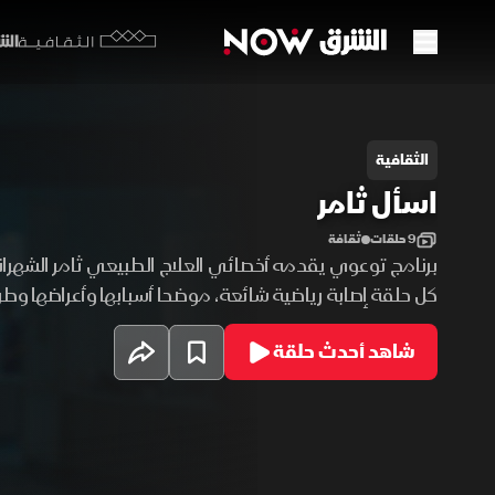
الشرق y
الثقافية
سأل ثامر
الثقافية
اسأل ثامر
9 حلقات
ثقافة
برنامج توعوي يقدمه أخصائي العلاج الطبيعي ثامر الشهرا
كل حلقة إصابة رياضية شائعة، موضحا أسبابها وأعراضها وطر
معها، مع تقديم تمارين منزلية مبسطة تساعد على تسريع 
شاهد أحدث حلقة
وتقليل فرص تكرار الإصابة، وتعزيز الوعي بأساسيات الوقاية
البدنية.