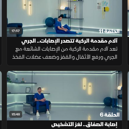
الحلقة 11
17:57
آلام مقدمة الركبة تتصدر الإصابات.. الجري
والقفز يرفعان الضغط
تعد آلام مقدمة الركبة من الإصابات الشائعة مع
الجري ورفع الأثقال والقفز وضعف عضلات الفخذ
والحوض. ويرتبط الألم غالبًا بالإجهاد أو شد
العضلات، ما يضغط على صابونة الركبة أثناء
الجلوس الطويل أو القرفصاء.
الحلقة 6
15:48
إصابة الصفاق.. لغز التشخيص