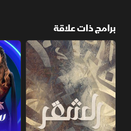
برامج ذات علاقة
الشقر
ستوديو ستا