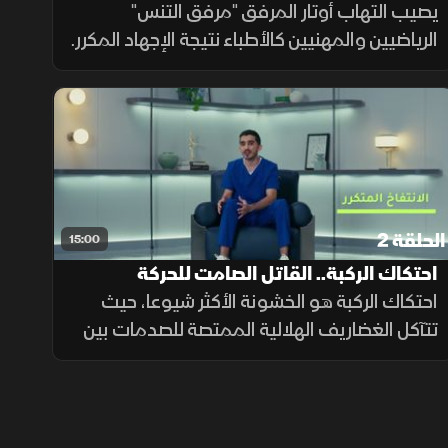
وأصحاب المهن
يصيب التهاب أوتار المرفق "مرفق التنس"
الرياضيين والمهنيين كالأطباء نتيجة الإجهاد المكرر.
ويشخص سريريا باختبارات المقاومة، بينما يعتمد
علاجه الفعال على تقليل الأحمال وتمارين
المقاومة لا الراحة.
الحلقة 2
15:00
احتكاك الركبة.. القاتل الصامت للحركة
وسهولة المشي
احتكاك الركبة هو الخشونة الأكثر شيوعا، حيث
تتآكل الغضاريف الهلالية الممتصة للصدمات بين
الفخذ والساق. وتعود الأسباب للتقدم في العمر،
أو الوزن الزائد، أو الإصابات الرياضية، وتعد النساء
الأكثر إصابة بها.