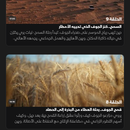
الحلقة 9
17:35
السمح.. كنز الجوف الذي تحييه الأمطار
حين تهب رياح الموسم على صحراء الجوف، تبدأ رحلة السمح؛ نبات بري يختزن
في حباته ذاكرة المكان. وبين الأهازيج والعمل الجماعي، يجمعه الأهالي،
ليصبح محصولا تراثيا يحمل قيمة ثقافية وغذائية متوارثة.
الحلقة 8
14:16
قمح الجوف.. رحلة العطاء من البذرة إلى الحصاد
يروي مزارعو الجوف كيف ورثوا عشق زراعة القمح جيلا بعد جيل، وكيف
أسهم التطور الزراعي في مضاعفة الإنتاج مع الحفاظ على الأصالة. وبين
أشهر الزراعة والحصاد، تبقى فرحة جني المحصول أكبر مكافأة.