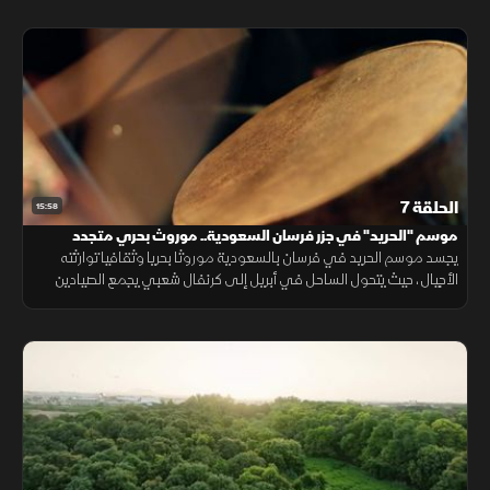
الحلقة 7
15:58
موسم "الحريد" في جزر فرسان السعودية.. موروث بحري متجدد
يجسد موسم الحريد في فرسان بالسعودية موروثا بحريا وثقافيا توارثته
الأجيال، حيث يتحول الساحل في أبريل إلى كرنفال شعبي يجمع الصيادين
والأهالي في احتفال يعكس ارتباط الإنسان بالبحر ويحيي العادات والتقاليد.