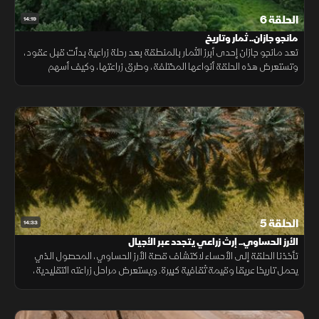
الحلقة 6
14:19
مانجو جازان.. ثمار وتاريخ
تعد مانجو جازان إحدى أبرز الثمار بالمنطقة بعد رحلة زراعية بدأت قبل عقود،
وتستعرض هذه الحلقة أنواعها المختلفة، وطرق زراعتها، وكيف أسهم
المزارعون في ترسيخ مكانتها حتى أصبحت جزءا من هوية جازان الزراعية.
الحلقة 5
14:33
الأرز الحساوي.. إرث زراعي يتجدد عبر الأجيال
تأخذنا الحلقة إلى الأحساء لاكتشاف قصة الأرز الحساوي، المحصول الذي
يحمل تاريخا عريقا وقيمة ثقافية كبيرة. ويستعرض مراحل زراعته التقليدية،
وخصائصه الفريدة، وجهود المزارعين في الحفاظ على هذا الإرث الزراعي