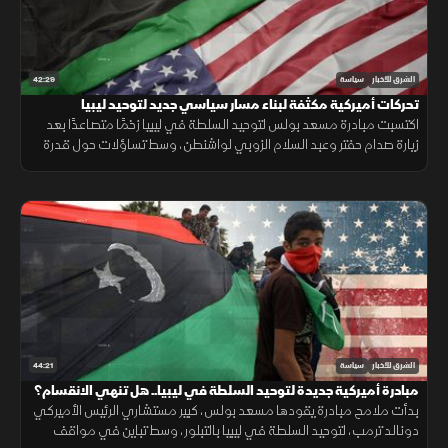
42:29
الشرق للأخبار
سياسة
تحركات أميركية مكثفة لبناء مسار سياسي جديد لتوحيد ليبيا
اكتسبت مبادرة مسعد بولس لتوحيد السلطة في ليبيا زخمًا متصاعدًا بعد
زيارة صدام حفتر وعبد السلام الزوبي لواشنطن، وسط تساؤلات حول قدرة
الدبلوماسية الأميركية على كسر الجمود السياسي وإنهاء الانقسام تمامًا.
44:21
الشرق للأخبار
سياسة
مبادرة أميركية جديدة لتوحيد السلطة في ليبيا.. هل تنهي الانقسام؟
بدأت ملامح مبادرة يقودها مسعد بولس، كبير مستشاري الرئيس الأميركي
دونالد ترمب، لتوحيد السلطة في ليبيا بالتبلور، وسط تباين في مواقف