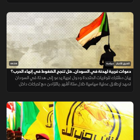
القوى السياسية بشأن فرص نجاح مقاربة تعتمد على التوافقات
والصفقات
44:34
الشرق للأخبار
سياسة
دعوات غربية لهدنة في السودان.. هل تنجح الضغوط في إنهاء الحرب؟
بيان مشترك للولايات المتحدة ودول غربية يدعو إلى هدنة في السودان
تمهد لإطلاق عملية سياسية خلال ستة أشهر، بالتزامن مع تحركات داخل
الكونجرس لتشديد العقوبات على أطراف النزاع