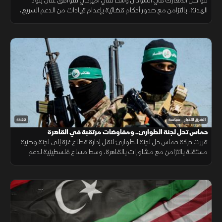
تتواصل المعارك في السودان وسط نفي أميركي للتوافق على بنود
الهدنة، بالتزامن مع صدور أحكام قضائية بإعدام قيادات من الدعم السريع،
وترقب لتحركات قوى سياسية في إثيوبيا لبحث المرحلة الانتقالية.
41:22
الشرق للأخبار
سياسة
حماس تحل لجنة الطوارئ.. ومفاوضات مرتقبة في القاهرة
قررت حركة حماس حل لجنة الطوارئ لنقل إدارة قطاع غزة إلى لجنة وطنية
مستقلة بالتزامن مع مشاورات بالقاهرة، وسط مساع فلسطينية لدعم
الوسطاء وتجاوز العقبات الميدانية لبدء ملف إعمار قطاع غزة.