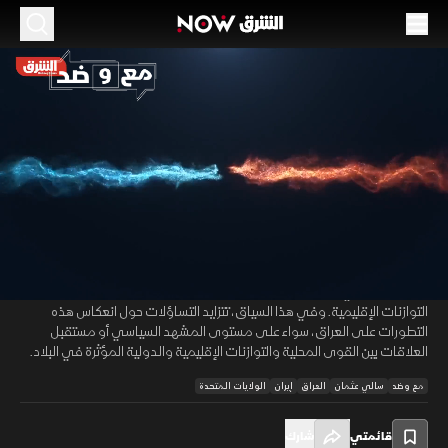
الموسم 2026
ما بعد التفاهم.. الوكلاء والفصائل على رأس أجندة
واشنطن وطهران
27 يونيو 2026
41:49
سياسة
مع وضد
مع دخول مذكرة التفاهم بين واشنطن وطهران حيز التنفيذ، يتركز الاهتمام على
00:12
/
41:50
المرحلة التالية من التفاهمات بين الجانبين، حيث يتصدر ملف الفصائل المسلحة
ووكلاء إيران في المنطقة أولويات إدارة ترمب ضمن مساعيها لإعادة رسم
التوازنات الإقليمية. وفي هذا السياق، تتزايد التساؤلات حول انعكاس هذه
التطورات على العراق، سواء على مستوى المشهد السياسي أو مستقبل
العلاقات بين القوى المحلية والتوازنات الإقليمية والدولية المؤثرة في البلاد.
مع وضد
سالي عثمان
العراق
إيران
الولايات المتحدة
قائمتي
شارك