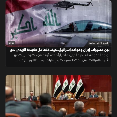
43:40
الشرق للأخبار
سياسة
بين مسيرات إيران وقواعد إسرائيل.. كيف تتعامل حكومة الزيدي مع
تحديات السيادة؟
تواجه الحكومة العراقية الجديدة اختباراً معقداً بعد هجمات بمسيرات عبر
الأجواء العراقية استهدفت السعودية والإمارات، وسط تقارير عن قواعد
سرية في الصحراء، ما يضع بغداد أمام تحديات السيادة.