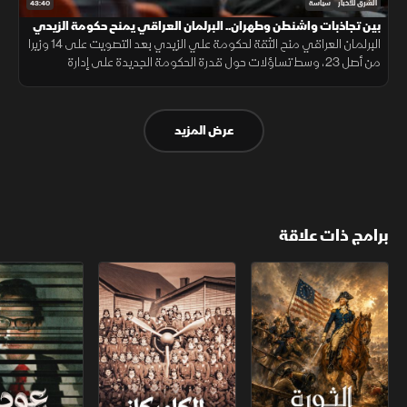
43:40
الشرق للأخبار
سياسة
بين تجاذبات واشنطن وطهران.. البرلمان العراقي يمنح حكومة الزيدي
ثقة "منقوصة"
البرلمان العراقي منح الثقة لحكومة علي الزيدي بعد التصويت على 14 وزيرا
من أصل 23، وسط تساؤلات حول قدرة الحكومة الجديدة على إدارة
التوازنات السياسية بين واشنطن وطهران ومستقبل تموضع العراق
الإقليمي
عرض المزيد
برامج ذات علاقة
الثورة الأميركية
الكاميكاز.. تاريخ مجهول
عودة الدجال