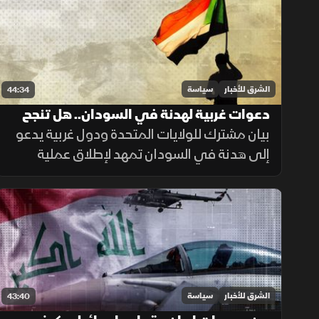
إعمار قطاع غزة.
الشرق للأخبار
سياسة
44:34
دعوات غربية لهدنة في السودان.. هل تنجح
الضغوط في إنهاء الحرب؟
بيان مشترك للولايات المتحدة ودول غربية يدعو
إلى هدنة في السودان تمهد لإطلاق عملية
سياسية خلال ستة أشهر، بالتزامن مع تحركات
داخل الكونجرس لتشديد العقوبات على أطراف
النزاع
الشرق للأخبار
سياسة
43:40