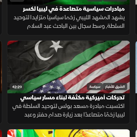
مبادرات سياسية متصاعدة في ليبيا لكسر
الجمود وتوحيد السلطة
يشهد المشهد الليبي زخما سياسيا متزايدا لتوحيد
السلطة, وسط سجال بين الباحث عبد السلام
الراجحي والمحلل أحمد المهدوي حول جدوى
المبادرات المطروحة وتأثيرها على مسار التسوية.
الشرق للأخبار
سياسة
42:29
تحركات أميركية مكثفة لبناء مسار سياسي
جديد لتوحيد ليبيا
اكتسبت مبادرة مسعد بولس لتوحيد السلطة في
ليبيا زخمًا متصاعدًا بعد زيارة صدام حفتر وعبد
السلام الزوبي لواشنطن، وسط تساؤلات حول
قدرة الدبلوماسية الأميركية على كسر الجمود