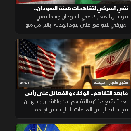
نفي أميركي لتفاهمات هدنة السودان..
وتحرك سياسي في إثيوبيا
تتواصل المعارك في السودان وسط نفي
أميركي للتوافق على بنود الهدنة، بالتزامن مع
صدور أحكام قضائية بإعدام قيادات من الدعم
السريع، وترقب لتحركات قوى سياسية في
إثيوبيا لبحث المرحلة الانتقالية.
الشرق للأخبار
سياسة
41:49
ما بعد التفاهم.. الوكلاء والفصائل على رأس
أجندة واشنطن وطهران
بعد توقيع مذكرة التفاهم بين واشنطن وطهران،
تتجه الأنظار إلى الملفات التالية على أجندة
التفاوض، وفي مقدمتها الفصائل المسلحة
ووكلاء إيران في المنطقة، وسط تساؤلات بشأن