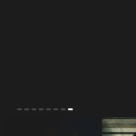
جورجيا مليوني.. عشيرة النورس