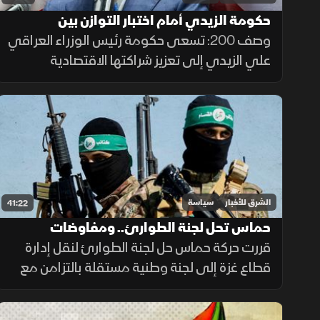
حكومة الزيدي أمام اختبار التوازن بين
الولايات المتحدة وإيران
وصف 200: تسعى حكومة رئيس الوزراء العراقي
علي الزيدي إلى تعزيز شراكتها الاقتصادية
والأمنية مع واشنطن، مع تجنب الصدام مع
طهران والقوى المسلحة المرتبطة بها داخل
العراق.
الشرق للأخبار
سياسة
41:22
حماس تحل لجنة الطوارئ.. ومفاوضات
مرتقبة في القاهرة
قررت حركة حماس حل لجنة الطوارئ لنقل إدارة
قطاع غزة إلى لجنة وطنية مستقلة بالتزامن مع
مشاورات بالقاهرة، وسط مساع فلسطينية لدعم
الوسطاء وتجاوز العقبات الميدانية لبدء ملف