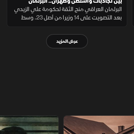
بين تجاذبات واشنطن وطهران.. البرلمان
البرلمان العراقي منح الثقة لحكومة علي الزيدي
العراقي يمنح حكومة الزيدي ثقة "منقوصة"
بعد التصويت على 14 وزيرا من أصل 23، وسط
تساؤلات حول قدرة الحكومة الجديدة على إدارة
التوازنات السياسية بين واشنطن وطهران
عرض المزيد
ومستقبل تموضع العراق الإقليمي
اريخ مجهول
عودة الدجال