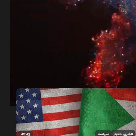
00:12
/
44:21
الشرق للأخبار
سياسة
45:42