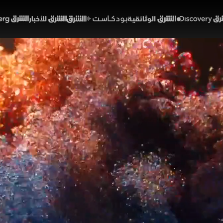
Discover
الشرق الوثائقية
الشرق بودكاست
الشرق للأخبار
الشرق Bloomberg
ة أميركية جديدة لتوحيد الس
الانقسام؟
44:21
سياسة
ر إلى المبادرة التي يقودها مسعد بولس، كبير مستشاري الرئيس الأ
يبيا وإنهاء حالة الانقسام السياسي. وتثير المبادرة مواقف متباين
ترمب على دفع مسار التسوية عبر مقاربة تقوم على التوافقات الس
 صيغة حكم موحدة.
ع وضد
الولايات المتحدة
دونالد ترمب