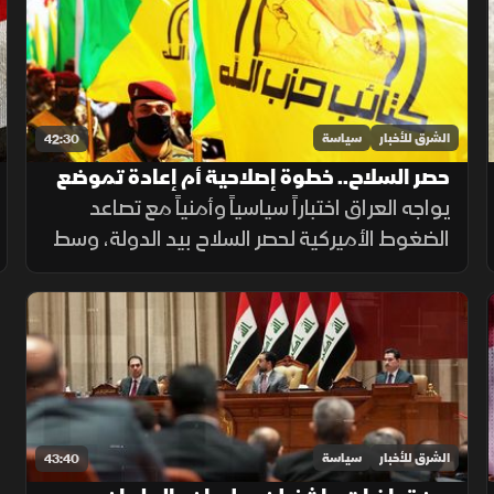
السياسي وإنهاء الانقسام تمامًا.
الشرق للأخبار
سياسة
42:30
حصر السلاح.. خطوة إصلاحية أم إعادة تموضع
لفصائل العراق؟
يواجه العراق اختباراً سياسياً وأمنياً مع تصاعد
الضغوط الأميركية لحصر السلاح بيد الدولة، وسط
تعهدات حكومية بإعادة تنظيم المشهد الأمني.
الشرق للأخبار
سياسة
43:40