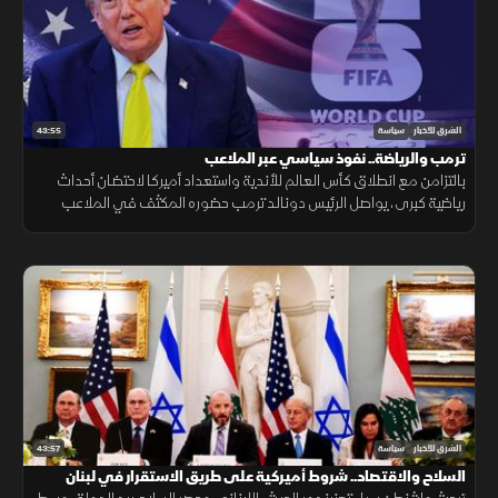
43:55
الشرق للأخبار
سياسة
ترمب والرياضة.. نفوذ سياسي عبر الملاعب
بالتزامن مع انطلاق كأس العالم للأندية واستعداد أميركا لاحتضان أحداث
رياضية كبرى، يواصل الرئيس دونالد ترمب حضوره المكثف في الملاعب
والبطولات، في خطوة يراها مؤيدون وسيلة للتواصل مع الجمهور.
43:57
الشرق للأخبار
سياسة
السلاح والاقتصاد.. شروط أميركية على طريق الاستقرار في لبنان