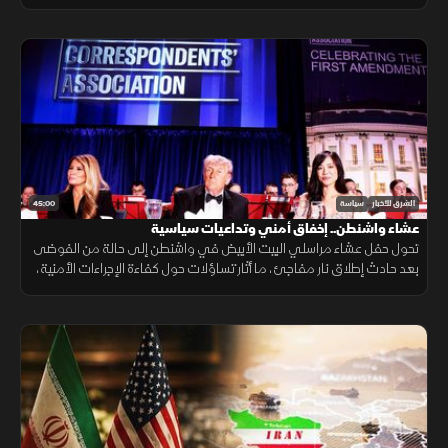
أميركا لخفض التصعيد وحل الملفات العالقة وضمان أمن الممرات المائية.
45:00
الشرق للأخبار
سياسة
عشاء واشنطن.. إخفاق أمني وتداعيات سياسية
تحول حفل عشاء مراسلي البيت الأبيض في واشنطن إلى حالة من الفوضى
بعد حادث إطلاق نار مفاجئ، ما أثار تساؤلات حول كفاءة الإجراءات الأمنية،
ودور الخطاب السياسي والإعلامي في تغذية العنف.