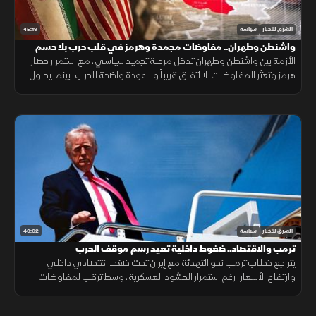
45:19
الشرق للأخبار
سياسة
واشنطن وطهران.. مفاوضات مجمدة وهرمز في قلب حرب بلا حسم
الأزمة بين واشنطن وطهران تدخل مرحلة تجميد سياسي، مع استمرار حصار
هرمز وتعثر المفاوضات. لا اتفاق قريباً ولا عودة واضحة للحرب، بينما يحاول
كل طرف فرض شروطه قبل العودة إلى الطاولة الدبلوماسية.
46:02
الشرق للأخبار
سياسة
ترمب والاقتصاد.. ضغوط داخلية تعيد رسم موقف الحرب
يتراجع خطاب ترمب نحو التهدئة مع إيران تحت ضغط اقتصادي داخلي
وارتفاع الأسعار، رغم استمرار الحشود العسكرية، وسط ترقب لمفاوضات
جديدة قد تحدد مسار الأزمة.