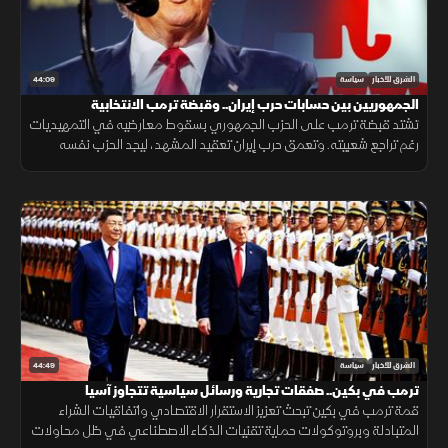
44:09
الشرق للأخبار
سياسة
الجمهوريين بين حسابات حرب إيران.. وقبضة ترمب الانتخابية
تشتد قبضة ترمب على الحزب الجمهوري بسقوط معارضيه في التمهيديات
رغم تراجع شعبيته. وتعمق حرب إيران تعقيد المشهد، ليجد الحزب نفسه
بمواجهة اختبار مصيري يوازن فيه بين غضب الناخبين واسترضاء ترمب.
44:49
الشرق للأخبار
سياسة
ترمب في بكين.. صفقات تجارية ورسائل سياسية تتجاوز آسيا
قمة ترمب في بكين تبحث تعزيز الاستقرار الاقتصادي واتفاقيات الشراء
المتبادلة وبروتوكولات حماية تقنيات الذكاء الاصطناعي في ظل محاولات