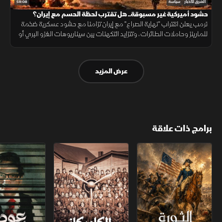
59:08
الشرق للأخبار
سياسة
حشود أميركية غير مسبوقة.. هل تقترب لحظة الحسم مع إيران؟
ترمب يعلن اقتراب "نهاية الصراع" مع إيران تزامنا مع حشود عسكرية ضخمة
للمارينز وحاملات الطائرات، وتتزايد التكهنات بين سيناريوهات الغزو البري أو
الضغط العسكري لإجبار طهران على التنازل خلال أسابيع.
عرض المزيد
برامج ذات علاقة
الثورة الأميركية
الكاميكاز.. تاريخ مجهول
عودة الدجال