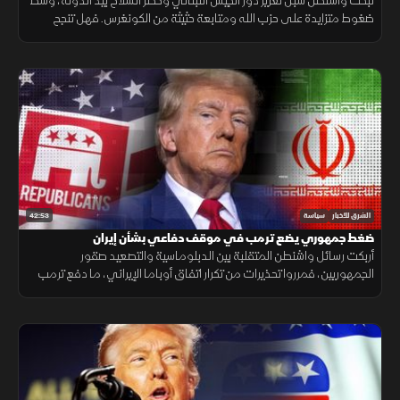
تبحث واشنطن سبل تعزيز دور الجيش اللبناني وحصر السلاح بيد الدولة، وسط
ضغوط متزايدة على حزب الله ومتابعة حثيثة من الكونغرس. فهل تنجح
بيروت في تلبية المطالب الأميركية وتفادي التصعيد؟
42:53
الشرق للأخبار
سياسة
ضغط جمهوري يضع ترمب في موقف دفاعي بشأن إيران
أربكت رسائل واشنطن المتقلبة بين الدبلوماسية والتصعيد صقور
الجمهوريين، فمرروا تحذيرات من تكرار اتفاق أوباما الإيراني، ما دفع ترمب
لطمأنتهم بأن أي اتفاق جديد سيكون نقيضا تاما لما وصفه بالاتفاق
الكارثي.