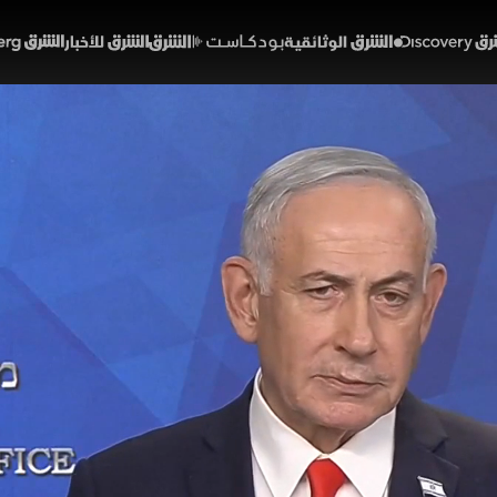
Discover
الشرق الوثائقية
الشرق بودكاست
الشرق للأخبار
الشرق Bloomberg
هو: إسرائيل غيرت قواعد ال
طقة
15:50
أخبار
 والمؤتمرات الصحفية
لوزراء الإسرائيلي بنيامين نتنياهو إن إسرائيل دخلت مرحلة 
 خاصة المرتبطة بإيران ومحورها، موضحا أن التطورات العسكري
ة، وأن بلاده مستمرة في منع أي تهديد نووي أو عسكري 
ي
إسرائيل
الولايات المتحدة