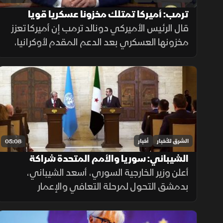
ترمب: أميركا تمتلك مخزونا عسكريا قويا
وتواصل تعزيز قدراتها
قال الرئيس الأميركي دونالد ترمب إن أميركا تعزز
مخزونها العسكري بعد الدعم المقدم لأوكرانيا،
مؤكدا أن شركات الدفاع توسع إنتاجها، وأن
واشنطن تواصل جهودها لإنهاء الحرب رغم
تعقيدات المشهد.
الشرق للأخبار
أخبار
05:08
الشيباني: سوريا والأمم المتحدة شراكة
جديدة لدعم الاستثمار والتعافي
أعلن وزير الخارجية السوري، أسعد الشيباني،
بدمشق التحول لمرحلة التعافي والإعمار
بالشراكة مع الأمم المتحدة، مطالبا برفع العوائق
الاقتصادية ووقف الانتهاكات الإسرائيلية لضمان