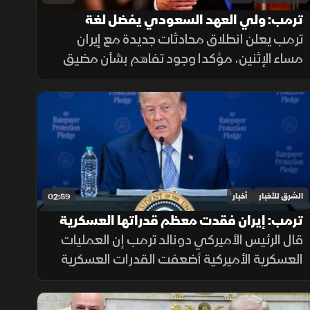
ترمب: ولي العهد السعودي يفضل لغة
الحوار.. وهناك اتفاق بشأن هرمز
ترمب يعلن انطلاق محادثات جديدة مع إيران
مساء الإثنين، مؤكدا وجود تفاهم بشأن مضيق
هرمز وتوقع التوصل إلى اتفاق حول نزع البرنامج
النووي مشيرا إلى أن ولي العهد السعودي
يفضل الحلول الدبلوماسية لخفض التصعيد
الشرق للأخبار
أخبار
02:59
ترمب: إيران فقدت معظم قدراتها العسكرية
خلال المواجهة
قال الرئيس الأميركي دونالد ترمب إن العمليات
العسكرية الأميركية أضعفت القدرات العسكرية
الإيرانية، منتقدا تقارير إعلامية تحدثت عن تعاظم
قوة طهران، ومؤكدا أن الواقع الميداني يثبت