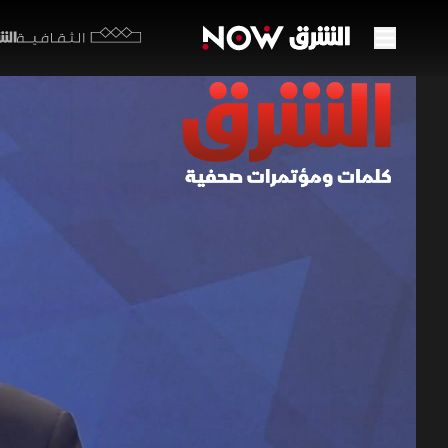
الشرق y
الثقافية
نتنيا
المن
15 يونيو 2026
الكلمات
قال رئيس ا
الإقليمية،
في المنطق
الاستراتيج
بنيامين نتنياهو