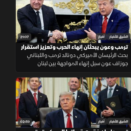
العكس.
الشرق للأخبار
أخبار
21:07
ترمب وعون يبحثان إنهاء الحرب وتعزيز استقرار
لبنان
بحث الرئيسان الأميركي دونالد ترمب واللبناني
جوزاف عون سبل إنهاء المواجهة بين لبنان
وإسرائيل، وتعزيز دور الجيش اللبناني، إلى جانب
تطورات الملف الإيراني.
الشرق للأخبار
أخبار
02:59