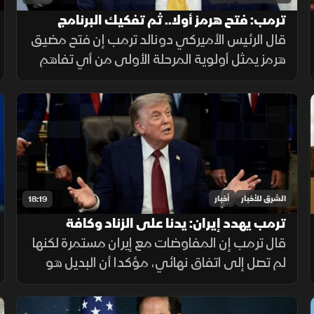
ترمب: فتح هرمز أولا.. ثم تفكيك البرنامج
النووي الإيراني
قال الرئيس الأميركي دونالد ترمب إن فتح مضيق
هرمز يمثل أولوية المرحلة الأولى من أي تفاهم
مع إيران، يليه الملف النووي، مؤكداً أن واشنطن
لن تسمح لطهران بامتلاك سلاح نووي.
الشرق للأخبار
أخبار
18:19
ترمب يهدد إيران: يدنا على الزناد وكافة
الذخائر جاهزة
قال ترمب إن المفاوضات مع إيران مستمرة لكنها
لم تصل إلى اتفاق نهائي، مؤكدا أن البديل هو
استمرار القصف، وأن طهران أصبحت أكثر جدية،
مع التشديد على جاهزية القوات الأميركية