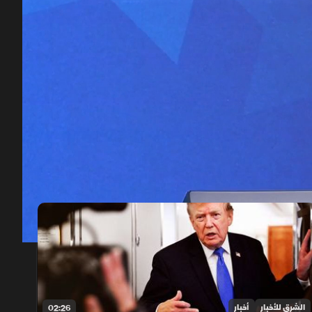
00:12
/
15:50
الشرق للأخبار
أخبار
02:26