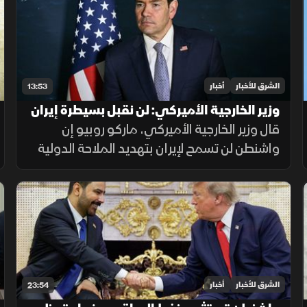
واستمرار الضغط العسكري
الشرق للأخبار
أخبار
13:53
وزير الخارجية الأميركي: لن نقبل بسيطرة إيران
على المعابر البحرية
قال وزير الخارجية الأميركي، ماركو روبيو إن
واشنطن لن تسمح لإيران بتهديد الملاحة الدولية
أو التحكم بحركة السفن، مشددا على أن الخيار
الدبلوماسي لا يزال مطروحا، لكن أزمة الثقة مع
طهران تعيق أي اتفاق.
الشرق للأخبار
أخبار
23:54