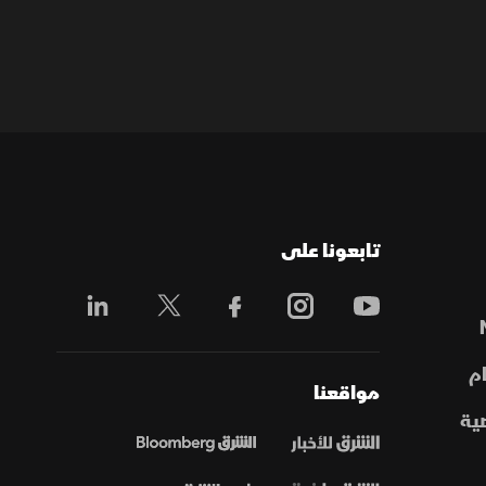
تابعونا على
م
مواقعنا
ية