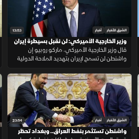
الشرق للأخبار
أخبار
13:53
وزير الخارجية الأميركي: لن نقبل بسيطرة إيران
على المعابر البحرية
قال وزير الخارجية الأميركي، ماركو روبيو إن
واشنطن لن تسمح لإيران بتهديد الملاحة الدولية
أو التحكم بحركة السفن، مشددا على أن الخيار
الدبلوماسي لا يزال مطروحا، لكن أزمة الثقة مع
طهران تعيق أي اتفاق.
الشرق للأخبار
أخبار
23:54
واشنطن تستثمر بنفط العراق.. وبغداد تحظر