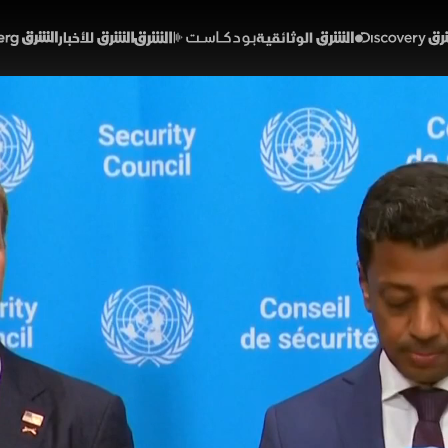
Discover
الشرق الوثائقية
الشرق بودكاست
الشرق للأخبار
الشرق Bloomberg
 قرار فى مجلس الأمن لمحا
 مضيق هرمز
16:57
أخبار
 والمؤتمرات الصحفية
 الأمم المتحدة مؤتمرا صحفياً موسعاً لسفراء واشنطن ودول
ء حصار مضيق هرمز وإزالة الألغام، وتسعى هذه المبادرة ل
ة، محذرة من تداعيات الأزمة على أمن الغذاء وأسعار الوقود.
خبارية (ملحق)
حرب إيران وإسرائيل