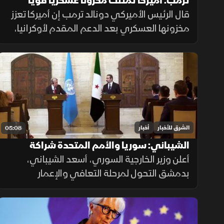
ترمب: أميركا تمتلك مخزونا عسكريا قويا
وتواصل تعزيز قدراتها
قال الرئيس الأميركي دونالد ترمب إن أميركا تعزز
مخزونها العسكري بعد الدعم المقدم لأوكرانيا،
مؤكدا أن شركات الدفاع توسع إنتاجها، وأن
واشنطن تواصل جهودها لإنهاء الحرب رغم
تعقيدات المشهد.
الشرق للأخبار
أخبار
05:08
الشيباني: سوريا والأمم المتحدة شراكة
جديدة لدعم الاستثمار والتعافي
أعلن وزير الخارجية السوري، أسعد الشيباني،
بدمشق التحول لمرحلة التعافي والإعمار
بالشراكة مع الأمم المتحدة، مطالبا برفع العوائق
الاقتصادية ووقف الانتهاكات الإسرائيلية لضمان
الاستقرار الإقليمي.