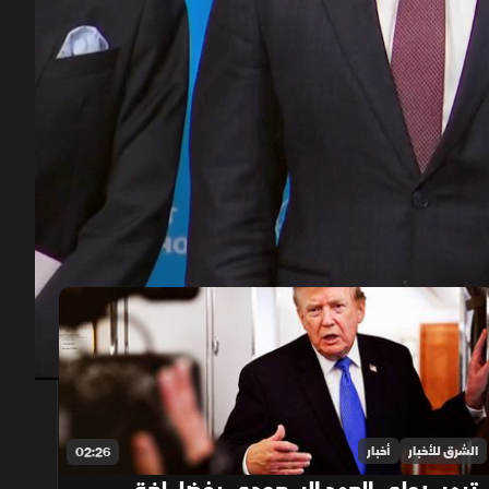
00:12
/
16:58
الشرق للأخبار
أخبار
02:26