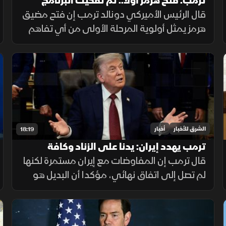
ترمب: فتح هرمز أولا.. ثم تفكيك البرنامج
النووي الإيراني
قال الرئيس الأميركي دونالد ترمب إن فتح مضيق
هرمز يمثل أولوية المرحلة الأولى من أي تفاهم
مع إيران، يليه الملف النووي، مؤكداً أن واشنطن
لن تسمح لطهران بامتلاك سلاح نووي.
الشرق للأخبار
أخبار
18:19
ترمب يهدد إيران: يدنا على الزناد وكافة
الذخائر جاهزة
قال ترمب إن المفاوضات مع إيران مستمرة لكنها
لم تصل إلى اتفاق نهائي، مؤكدا أن البديل هو
استمرار القصف، وأن طهران أصبحت أكثر جدية،
مع التشديد على جاهزية القوات الأميركية
واستمرار الضغط العسكري