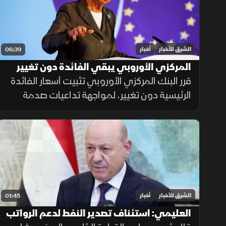
الشرق للأخبار
أخبار
06:39
المركزي الأوروبي يبقي الفائدة دون تغيير
لضمان استقرار التضخم
قرر البنك المركزي الأوروبي تثبيت أسعار الفائدة
الرئيسية دون تغيير، لمواجهة تداعيات صدمة
أسعار الطاقة وضمان عودة التضخم إلى
مستهدفه البالغ 2.8% وفق منهجية تعتمد على
البيانات الاقتصادية.
الشرق للأخبار
أخبار
01:45
العليمي: استئناف تصدير النفط لدعم الرواتب