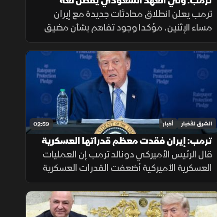
ترمب: ولي العهد السعودي يفضل لغة
الحوار.. وهناك اتفاق بشأن هرمز
ترمب يعلن انطلاق محادثات جديدة مع إيران
مساء الإثنين، مؤكدا وجود تفاهم بشأن مضيق
هرمز وتوقع التوصل إلى اتفاق حول نزع البرنامج
النووي مشيرا إلى أن ولي العهد السعودي
يفضل الحلول الدبلوماسية لخفض التصعيد
الشرق للأخبار
أخبار
02:59
ترمب: إيران فقدت معظم قدراتها العسكرية
خلال المواجهة
قال الرئيس الأميركي دونالد ترمب إن العمليات
العسكرية الأميركية أضعفت القدرات العسكرية
الإيرانية، منتقدا تقارير إعلامية تحدثت عن تعاظم
قوة طهران، ومؤكدا أن الواقع الميداني يثبت
العكس.