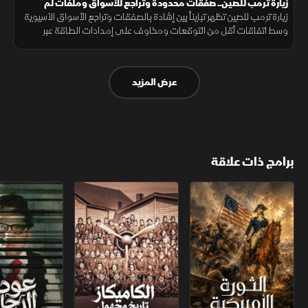
زيارة ترمب للصين.. صفقات محدودة وتراجع للأسواق وملفات لم
تحسم
زيارة ترمب للصين تظهر تبايناً بين إشادة بالصفقات وتراجع الأسواق الآسيوية
وسط اتفاقات أقل من التوقعات ومخاوف على إمدادات الطاقة عبر
المضائق ما يعكس تحديات قمة الاقتصادين بعد محادثات حول التجارة
والطاقة
عرض المزيد
برامج ذات علاقة
الثورة الأميركية
الكاميكاز.. تاريخ مجهول
عودة الدجال