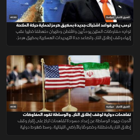
41:33
الشرق للأخبار
سياسة
ترمب يضع قواعد اشتباك جديدة بمضيق هرمز لحماية حركة الملاحة
تواجه مفاوضات الستين يوماً بين واشنطن وطهران منعطفا خطيرا عقب
إنهاء وقف إطلاق النار، وتصاعد حدة التهديدات العسكرية بمضيق هرمز،
بالتزامن مع جهود إقليمية حثيثة خلف الكواليس لإنقاذ مذكرة التفاهم.
41:10
الشرق للأخبار
سياسة
تفاهمات دولية لوقف إطلاق النار.. والوساطة تقود المفاوضات
أثمرت جهود الوساطة عن إعداد مسودة تفاهمات تركز على إقرار وقف
إطلاق النار بالمنطقة وخصوصًا بالأراضي اللبنانية، وسط ضغوط دولية
للالتزام بالاتفاق، بالتزامن مع بدء فك الحصار البحري عن الموانئ.