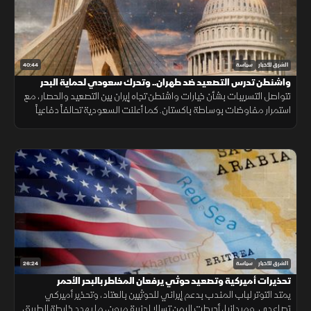
40:44
الشرق للأخبار
سياسة
واشنطن تدرس التصعيد ضد طهران.. وتحرك سعودي لحماية البحر
الأحمر
تتواصل التسريبات بشأن خيارات واشنطن تجاه إيران بين التصعيد والحصار، مع
استمرار مفاوضات بوساطة باكستان. كما أعلنت السعودية تحالفاً دفاعياً
لحماية البحر الأحمر، فيما امتدت تداعيات الصراع إلى مصر.
26:24
الشرق للأخبار
سياسة
تحذيرات أميركية وتصعيد حوثي يرفعان المخاطر بالبحر الأحمر
يمتد التوتر لباب المندب بدعم إيراني للحوثيين بالعتاد، وتحذير أميركي
تصاعدي. وميدانيا، أحبطت اليمن تسللا لجزيرة ميون، ما يهدد خارطة الطريق