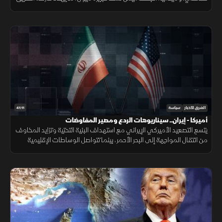
وجهود عمان والهدنة، وينذر بمعادلات أمنية جديدة بالمنطقة.
41:11
الشرق للأخبار
سياسة
أميركا - إيران.. سيناريوهات الردع ومصير المفاوضات
يتسع التصعيد الأميركي الإيراني مع استهداف البنية التحتية وتزايد المخاوف
من انتقال المواجهة إلى البحر الأحمر، بينما تتواصل الوساطات الإقليمية
بالتزامن مع زيارة مرتقبة لنتيناهو إلى واشنطن.