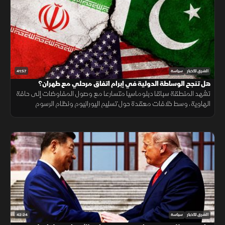
41:57
الشرق للأخبار
سياسة
هل تنجح الوساطة الدولية في إبرام اتفاق مرحلي مع طهران؟
تشهد المنطقة سباقا دبلوماسيا متسارعا مع وصول المفاوضات إلى حافة
الهاوية، وسط خلافات معقدة حول تسليم اليورانيوم ونظام الرسوم
بمضيق هرمز، مما يضع الشرق الأوسط أمام خيارات حاسمة لتجنب مواجهة
وشيكة.
42:24
الشرق للأخبار
سياسة