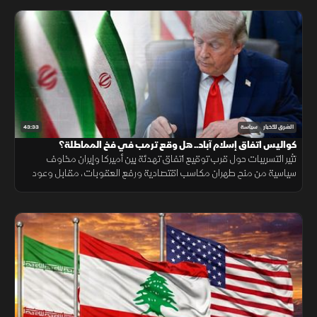
43:33
الشرق للأخبار
سياسة
كواليس اتفاق إسلام آباد.. هل وقع ترمب في فخ المماطلة؟
تثير التسريبات حول قرب توقيع اتفاق تهدئة بين أميركا وإيران مخاوف
سياسية من منح طهران مكاسب اقتصادية ورفع العقوبات، مقابل وعود
فارغة لا تضمن تفكيك برامجها التسليحية أو وقف المماطلة.