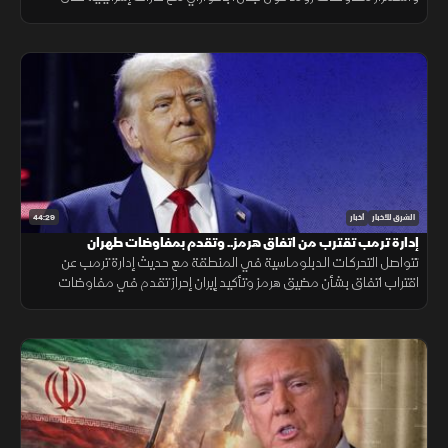
الجنوب، وتحذيرات عربية من التصعيد في القدس المحتلة.
44:29
الشرق للأخبار
أخبار
إدارة ترمب تقترب من اتفاق هرمز.. وتقدم بمفاوضات طهران
تتواصل التحركات الدبلوماسية في المنطقة مع حديث إدارة ترمب عن
اقتراب اتفاق بشأن مضيق هرمز وتأكيد إيران إحراز تقدم في مفاوضات
مسقط، بالتزامن مع تطورات في مفاوضات لبنان وإسرائيل ومستجدات
العمليات في غزة.