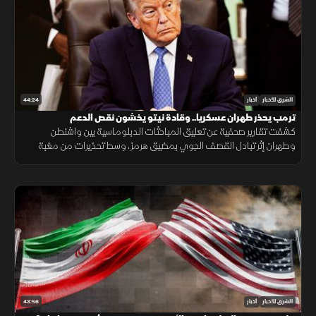
44:24
الشرق للأخبار
أخبار
ترمب يحذر طهران عسكريا.. وقادة نيتو يخشون نقص الدعم
كشفت تقارير صحفية عن تعليق المباحثات الدبلوماسية بين واشنطن
وطهران إثر تبادل القصف الجوي بمضيق هرمز، وسط تحذيرات من مغبة
مواصلة انتهاك وقف القتال وتأكيدات بمواصلة حماية الملاحة البحرية.
43:56
الشرق للأخبار
أخبار