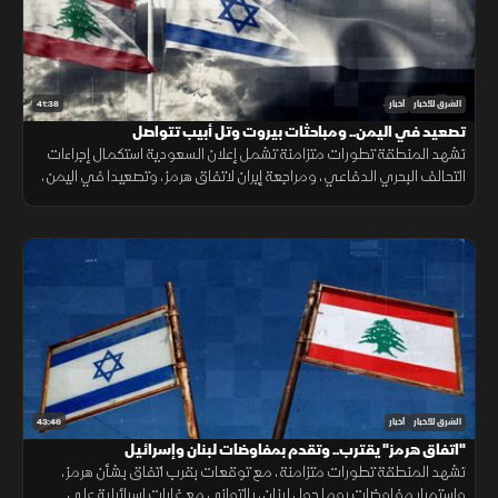
41:38
الشرق للأخبار
أخبار
تصعيد في اليمن.. ومباحثات بيروت وتل أبيب تتواصل
تشهد المنطقة تطورات متزامنة تشمل إعلان السعودية استكمال إجراءات
التحالف البحري الدفاعي، ومراجعة إيران لاتفاق هرمز، وتصعيدا في اليمن،
ومباحثات لبنانية إسرائيلية، وانفجارا في جرمانا بريف دمشق.
43:46
الشرق للأخبار
أخبار
"اتفاق هرمز" يقترب.. وتقدم بمفاوضات لبنان وإسرائيل
تشهد المنطقة تطورات متزامنة، مع توقعات بقرب اتفاق بشأن هرمز،
واستمرار مفاوضات روما حول لبنان، بالتوازي مع غارات إسرائيلية على