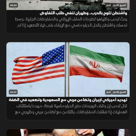
46:33
الشرق للأخبار
أخبار
واشنطن تلوح بالحرب.. وطهران تنفي طلب التفاوض
بحث ترمب ونتنياهو تطورات الملف الإيراني والمفاوضات الجارية، وسط
تمسك واشنطن بالحل الدبلوماسي مع الإبقاء على خيار التصعيد إذا لم
تُفضِ المحادثات إلى اتفاق.
45:47
الشرق للأخبار
أخبار
تهديد أميركي لإيران وتضامن عربي مع السعودية وتصعيد في الضفة
قال ترمب إن وقف الهجمات منح الدبلوماسية فرصة، مهددا باستئناف
العمليات إذا فشلت المفاوضات، بالتزامن مع تضامن عربي وخليجي مع
السعودية وتصعيد إسرائيلي جديد في الضفة الغربية.