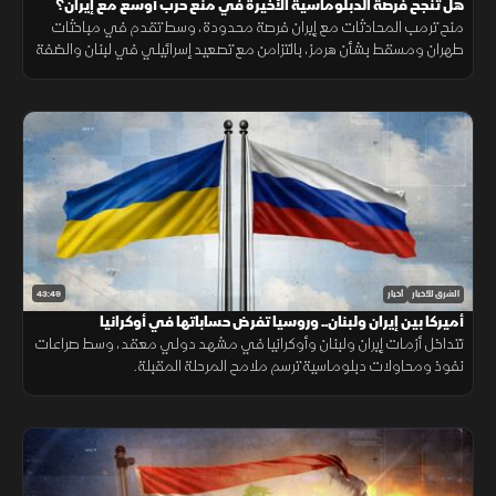
هل تنجح فرصة الدبلوماسية الأخيرة في منع حرب أوسع مع إيران؟
منح ترمب المحادثات مع إيران فرصة محدودة، وسط تقدم في مباحثات
طهران ومسقط بشأن هرمز، بالتزامن مع تصعيد إسرائيلي في لبنان والضفة
الغربية وتطورات ميدانية في السودان.
43:49
الشرق للأخبار
أخبار
أميركا بين إيران ولبنان.. وروسيا تفرض حساباتها في أوكرانيا
تتداخل أزمات إيران ولبنان وأوكرانيا في مشهد دولي معقد، وسط صراعات
نفوذ ومحاولات دبلوماسية ترسم ملامح المرحلة المقبلة.