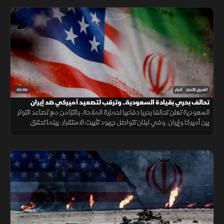
45:00
الشرق للأخبار
أخبار
تحالف بحري بقيادة السعودية.. وترقب لتصعيد أميركي ضد إيران
السعودية تعلن تحالفا بحريا دفاعيا لحماية الملاحة، بالتزامن مع تصاعد التوتر
بين أميركا وإيران. وفي لبنان تتواصل جهود تثبيت الاستقرار، بينما تحقق
الميزانية السعودية تحسنا مع تراجع العجز.