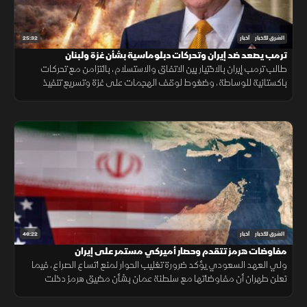
25:32
الشرق للأخبار
أخبار
ترمب يصعد ضد إيران وتحركات دبلوماسية بشأن غزة ولبنان
طالب ترمب إيران بالاختيار بين الاتفاق والاستسلام، بالتزامن مع تحركات
باكستانية للوساطة، وضغوط لوقف الهجمات على غزة وتسريع تنفيذ
المرحلة التالية من الاتفاق في لبنان.
46:22
الشرق للأخبار
أخبار
مفاوضات هرمز تتقدم وحصار أميركي مستمر على إيران
ولي العهد السعودي يؤكد ضرورة تغليب الحوار لمنع اتساع الصراع، فيما
تعلن طهران أن مفاوضاتها مع سلطنة عمان بشأن مضيق هرمز دخلت
مراحلها النهائية.