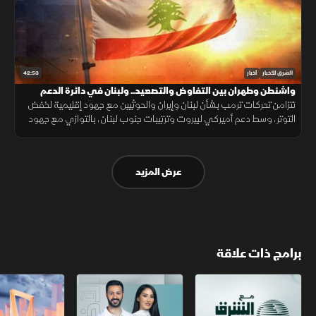
42:53
الشرق للأخبار
أخبار
واشنطن وطهران بين التفاوض والتصعيد.. ولبنان في دائرة الدعم
تتزامن تحركات ترمب بشأن لبنان وإيران والحوثيين مع جهود إقليمية لخفض
التوتر، وسط دعم أميركي لبيروت وترتيبات جنوب لبنان، بالتوازي مع جهود
العراق لمواجهة انتشار تصنيع الطائرات المسيّرة خارج إطار الدولة.
عرض المزيد
برامج ذات علاقة
مع الشرق الأوسط
الخبر الآخر
أخبار الشرق