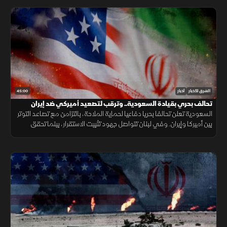
45:00
الشرق للأخبار
أخبار
تحالف بحري بقيادة السعودية.. وترقب لتصعيد أميركي ضد إيران
السعودية تعلن تحالفا بحريا دفاعيا لحماية الملاحة، بالتزامن مع تصاعد التوتر
بين أميركا وإيران. وفي لبنان تتواصل جهود تثبيت الاستقرار، بينما تحقق
الميزانية السعودية تحسنا مع تراجع العجز.