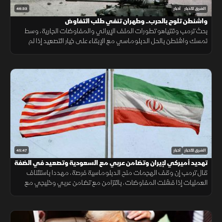
46:33
الشرق للأخبار
أخبار
واشنطن تلوح بالحرب.. وطهران تنفي طلب التفاوض
بحث ترمب ونتنياهو تطورات الملف الإيراني والمفاوضات الجارية، وسط
تمسك واشنطن بالحل الدبلوماسي مع الإبقاء على خيار التصعيد إذا لم
تُفضِ المحادثات إلى اتفاق.
45:47
الشرق للأخبار
أخبار
تهديد أميركي لإيران وتضامن عربي مع السعودية وتصعيد في الضفة
قال ترمب إن وقف الهجمات منح الدبلوماسية فرصة، مهددا باستئناف
العمليات إذا فشلت المفاوضات، بالتزامن مع تضامن عربي وخليجي مع
السعودية وتصعيد إسرائيلي جديد في الضفة الغربية.