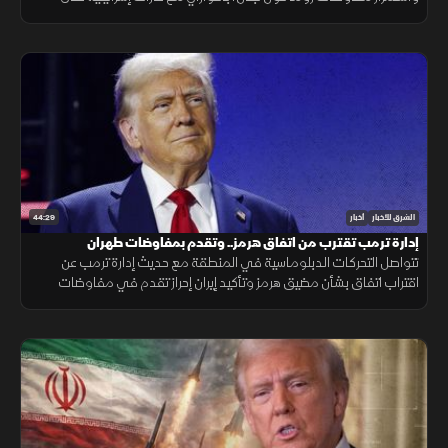
الجنوب، وتحذيرات عربية من التصعيد في القدس المحتلة.
44:29
الشرق للأخبار
أخبار
إدارة ترمب تقترب من اتفاق هرمز.. وتقدم بمفاوضات طهران
تتواصل التحركات الدبلوماسية في المنطقة مع حديث إدارة ترمب عن
اقتراب اتفاق بشأن مضيق هرمز وتأكيد إيران إحراز تقدم في مفاوضات
مسقط، بالتزامن مع تطورات في مفاوضات لبنان وإسرائيل ومستجدات
العمليات في غزة.