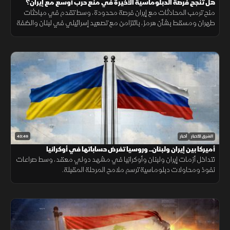
هل تنجح فرصة الدبلوماسية الأخيرة في منع حرب أوسع مع إيران؟
منح ترمب المحادثات مع إيران فرصة محدودة، وسط تقدم في مباحثات
طهران ومسقط بشأن هرمز، بالتزامن مع تصعيد إسرائيلي في لبنان والضفة
الغربية وتطورات ميدانية في السودان.
43:49
الشرق للأخبار
أخبار
أميركا بين إيران ولبنان.. وروسيا تفرض حساباتها في أوكرانيا
تتداخل أزمات إيران ولبنان وأوكرانيا في مشهد دولي معقد، وسط صراعات
نفوذ ومحاولات دبلوماسية ترسم ملامح المرحلة المقبلة.