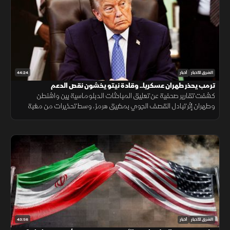
44:24
الشرق للأخبار
أخبار
ترمب يحذر طهران عسكريا.. وقادة نيتو يخشون نقص الدعم
كشفت تقارير صحفية عن تعليق المباحثات الدبلوماسية بين واشنطن
وطهران إثر تبادل القصف الجوي بمضيق هرمز، وسط تحذيرات من مغبة
مواصلة انتهاك وقف القتال وتأكيدات بمواصلة حماية الملاحة البحرية.
43:56
الشرق للأخبار
أخبار