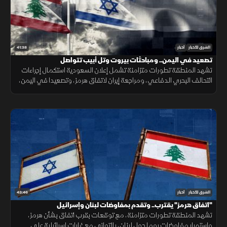
41:38
الشرق للأخبار
أخبار
تصعيد في اليمن.. ومباحثات بيروت وتل أبيب تتواصل
تشهد المنطقة تطورات متزامنة تشمل إعلان السعودية استكمال إجراءات
التحالف البحري الدفاعي، ومراجعة إيران لاتفاق هرمز، وتصعيدا في اليمن،
ومباحثات لبنانية إسرائيلية، وانفجارا في جرمانا بريف دمشق.
43:46
الشرق للأخبار
أخبار
"اتفاق هرمز" يقترب.. وتقدم بمفاوضات لبنان وإسرائيل
تشهد المنطقة تطورات متزامنة، مع توقعات بقرب اتفاق بشأن هرمز،
واستمرار مفاوضات روما حول لبنان، بالتوازي مع غارات إسرائيلية على