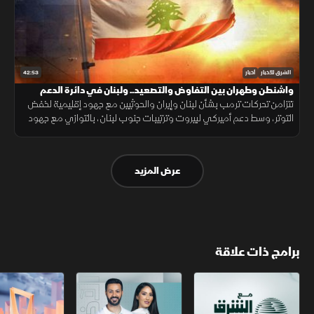
42:53
الشرق للأخبار
أخبار
واشنطن وطهران بين التفاوض والتصعيد.. ولبنان في دائرة الدعم
تتزامن تحركات ترمب بشأن لبنان وإيران والحوثيين مع جهود إقليمية لخفض
التوتر، وسط دعم أميركي لبيروت وترتيبات جنوب لبنان، بالتوازي مع جهود
العراق لمواجهة انتشار تصنيع الطائرات المسيّرة خارج إطار الدولة.
عرض المزيد
برامج ذات علاقة
مع الشرق الأوسط
الخبر الآخر
أخبار الشرق