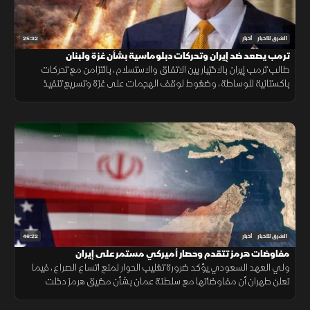
25:32
الشرق للأخبار
أخبار
ترمب يصعد ضد إيران وتحركات دبلوماسية بشأن غزة ولبنان
طالب ترمب إيران بالاختيار بين الاتفاق والاستسلام، بالتزامن مع تحركات
باكستانية للوساطة، وضغوط لوقف الهجمات على غزة وتسريع تنفيذ
المرحلة التالية من الاتفاق في لبنان.
46:22
الشرق للأخبار
أخبار
مفاوضات هرمز تتقدم وحصار أميركي مستمر على إيران
ولي العهد السعودي يؤكد ضرورة تغليب الحوار لمنع اتساع الصراع، فيما
تعلن طهران أن مفاوضاتها مع سلطنة عمان بشأن مضيق هرمز دخلت
مراحلها النهائية.