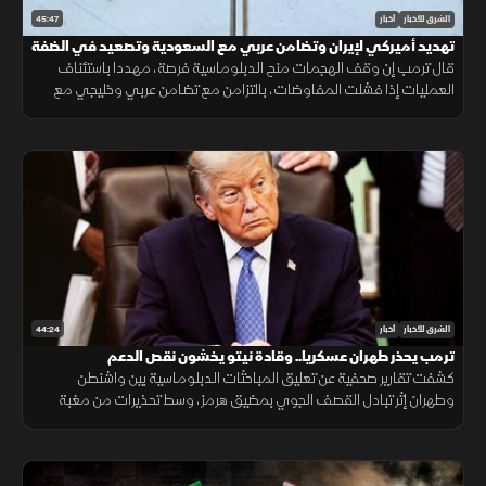
45:47
الشرق للأخبار
أخبار
تهديد أميركي لإيران وتضامن عربي مع السعودية وتصعيد في الضفة
قال ترمب إن وقف الهجمات منح الدبلوماسية فرصة، مهددا باستئناف
العمليات إذا فشلت المفاوضات، بالتزامن مع تضامن عربي وخليجي مع
السعودية وتصعيد إسرائيلي جديد في الضفة الغربية.
44:24
الشرق للأخبار
أخبار
ترمب يحذر طهران عسكريا.. وقادة نيتو يخشون نقص الدعم
كشفت تقارير صحفية عن تعليق المباحثات الدبلوماسية بين واشنطن
وطهران إثر تبادل القصف الجوي بمضيق هرمز، وسط تحذيرات من مغبة
مواصلة انتهاك وقف القتال وتأكيدات بمواصلة حماية الملاحة البحرية.