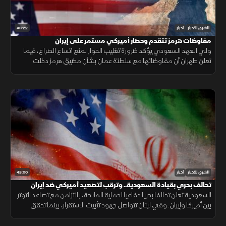
46:22
الشرق للأخبار
أخبار
مفاوضات هرمز تتقدم وحصار أميركي مستمر على إيران
ولي العهد السعودي يؤكد ضرورة تغليب الحوار لمنع اتساع الصراع، فيما
تعلن طهران أن مفاوضاتها مع سلطنة عمان بشأن مضيق هرمز دخلت
مراحلها النهائية.
45:00
الشرق للأخبار
أخبار
تحالف بحري بقيادة السعودية.. وترقب لتصعيد أميركي ضد إيران
السعودية تعلن تحالفا بحريا دفاعيا لحماية الملاحة، بالتزامن مع تصاعد التوتر
بين أميركا وإيران. وفي لبنان تتواصل جهود تثبيت الاستقرار، بينما تحقق
الميزانية السعودية تحسنا مع تراجع العجز.