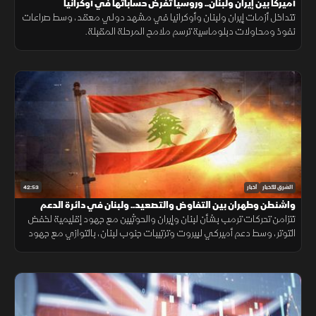
أميركا بين إيران ولبنان.. وروسيا تفرض حساباتها في أوكرانيا
تتداخل أزمات إيران ولبنان وأوكرانيا في مشهد دولي معقد، وسط صراعات
نفوذ ومحاولات دبلوماسية ترسم ملامح المرحلة المقبلة.
42:53
الشرق للأخبار
أخبار
واشنطن وطهران بين التفاوض والتصعيد.. ولبنان في دائرة الدعم
تتزامن تحركات ترمب بشأن لبنان وإيران والحوثيين مع جهود إقليمية لخفض
التوتر، وسط دعم أميركي لبيروت وترتيبات جنوب لبنان، بالتوازي مع جهود
العراق لمواجهة انتشار تصنيع الطائرات المسيّرة خارج إطار الدولة.