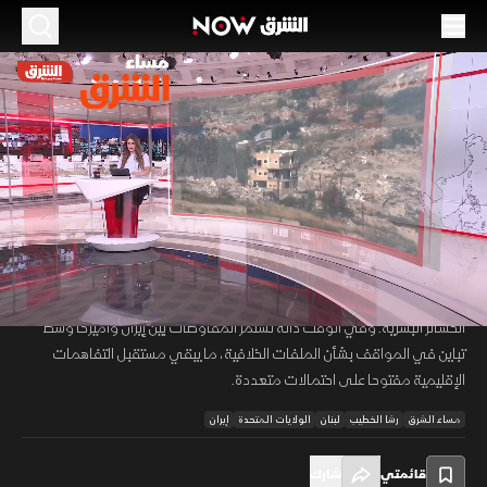
الموسم 2026
خفض التصعيد في لبنان.. وتباين مستمر بين طهران
وواشنطن
01 يونيو 2026
45:54
أخبار
مساء الشرق
تتجه الأنظار إلى لبنان بعد مؤشرات على تراجع وتيرة التصعيد إثر اتصالات
00:12
/
45:54
ووساطات دولية هدفت إلى الحد من استهداف المراكز الحيوية وتقليص
الخسائر البشرية. وفي الوقت ذاته تستمر المفاوضات بين إيران وأميركا وسط
تباين في المواقف بشأن الملفات الخلافية، ما يبقي مستقبل التفاهمات
الإقليمية مفتوحا على احتمالات متعددة.
مساء الشرق
رشا الخطيب
لبنان
الولايات المتحدة
إيران
قائمتي
شارك