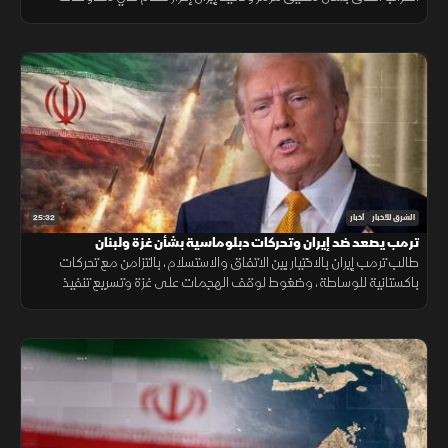
مسقط، بالتزامن مع تطورات في مفاوضات لبنان وإسرائيل ومستجدات
العمليات في غزة.
25:32
الشرق للأخبار
أخبار
ترمب يصعد ضد إيران وتحركات دبلوماسية بشأن غزة ولبنان
طالب ترمب إيران بالاختيار بين الاتفاق والاستسلام، بالتزامن مع تحركات
باكستانية للوساطة، وضغوط لوقف الهجمات على غزة وتسريع تنفيذ
المرحلة التالية من الاتفاق في لبنان.