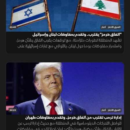
43:46
الشرق للأخبار
أخبار
"اتفاق هرمز" يقترب.. وتقدم بمفاوضات لبنان وإسرائيل
تشهد المنطقة تطورات متزامنة، مع توقعات بقرب اتفاق بشأن هرمز،
واستمرار مفاوضات روما حول لبنان، بالتوازي مع غارات إسرائيلية على
الجنوب، وتحذيرات عربية من التصعيد في القدس المحتلة.
44:29
الشرق للأخبار
أخبار
إدارة ترمب تقترب من اتفاق هرمز.. وتقدم بمفاوضات طهران
تتواصل التحركات الدبلوماسية في المنطقة مع حديث إدارة ترمب عن
اقتراب اتفاق بشأن مضيق هرمز وتأكيد إيران إحراز تقدم في مفاوضات