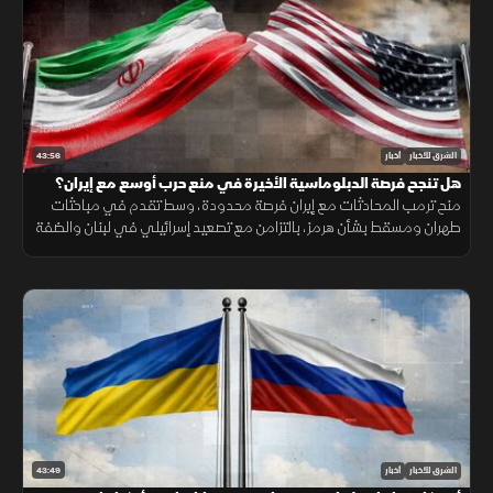
43:56
الشرق للأخبار
أخبار
هل تنجح فرصة الدبلوماسية الأخيرة في منع حرب أوسع مع إيران؟
منح ترمب المحادثات مع إيران فرصة محدودة، وسط تقدم في مباحثات
طهران ومسقط بشأن هرمز، بالتزامن مع تصعيد إسرائيلي في لبنان والضفة
الغربية وتطورات ميدانية في السودان.
43:49
الشرق للأخبار
أخبار