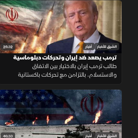
في اليمن، ومباحثات لبنانية إسرائيلية، وانفجارا
في جرمانا بريف دمشق.
الشرق للأخبار
أخبار
25:32
ترمب يصعد ضد إيران وتحركات دبلوماسية
بشأن غزة ولبنان
طالب ترمب إيران بالاختيار بين الاتفاق
والاستسلام، بالتزامن مع تحركات باكستانية
للوساطة، وضغوط لوقف الهجمات على غزة
وتسريع تنفيذ المرحلة التالية من الاتفاق في
لبنان.
الشرق للأخبار
أخبار
46:33