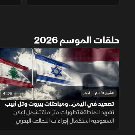
حلقات الموسم 2026
الشرق للأخبار
أخبار
41:38
تصعيد في اليمن.. ومباحثات بيروت وتل أبيب
تتواصل
تشهد المنطقة تطورات متزامنة تشمل إعلان
السعودية استكمال إجراءات التحالف البحري
الدفاعي، ومراجعة إيران لاتفاق هرمز، وتصعيدا