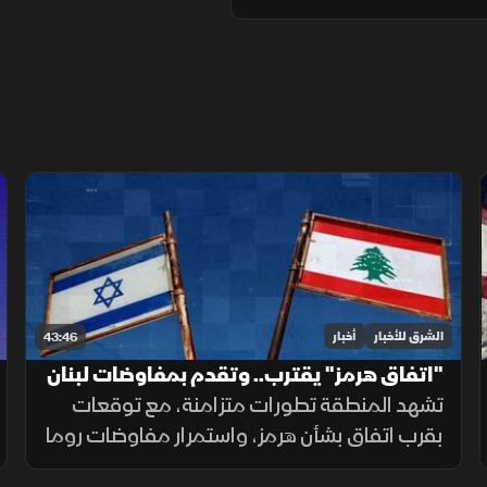
الشرق للأخبار
أخبار
43:46
"اتفاق هرمز" يقترب.. وتقدم بمفاوضات لبنان
وإسرائيل
تشهد المنطقة تطورات متزامنة، مع توقعات
بقرب اتفاق بشأن هرمز، واستمرار مفاوضات روما
حول لبنان، بالتوازي مع غارات إسرائيلية على