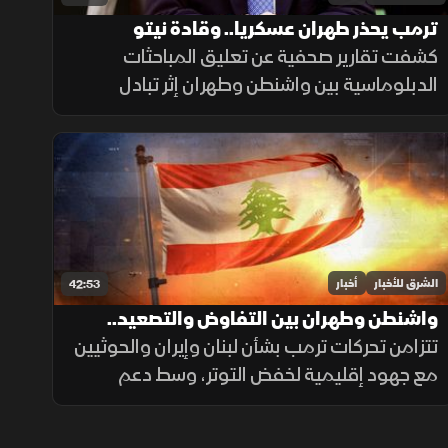
ترمب يحذر طهران عسكريا.. وقادة نيتو
يخشون نقص الدعم
كشفت تقارير صحفية عن تعليق المباحثات
الدبلوماسية بين واشنطن وطهران إثر تبادل
القصف الجوي بمضيق هرمز، وسط تحذيرات من
مغبة مواصلة انتهاك وقف القتال وتأكيدات
بمواصلة حماية الملاحة البحرية.
الشرق للأخبار
أخبار
42:53
واشنطن وطهران بين التفاوض والتصعيد..
ولبنان في دائرة الدعم
تتزامن تحركات ترمب بشأن لبنان وإيران والحوثيين
مع جهود إقليمية لخفض التوتر، وسط دعم
أميركي لبيروت وترتيبات جنوب لبنان، بالتوازي
مع جهود العراق لمواجهة انتشار تصنيع الطائرات