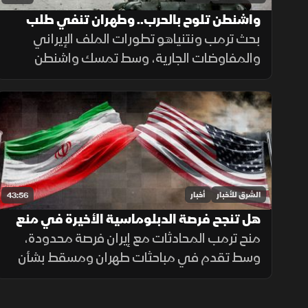
واشنطن تلوح بالحرب.. وطهران تنفي طلب
التفاوض
بحث ترمب ونتنياهو تطورات الملف الإيراني
والمفاوضات الجارية، وسط تمسك واشنطن
بالحل الدبلوماسي مع الإبقاء على خيار التصعيد
إذا لم تُفضِ المحادثات إلى اتفاق.
الشرق للأخبار
أخبار
43:56
هل تنجح فرصة الدبلوماسية الأخيرة في منع
حرب أوسع مع إيران؟
منح ترمب المحادثات مع إيران فرصة محدودة،
وسط تقدم في مباحثات طهران ومسقط بشأن
هرمز، بالتزامن مع تصعيد إسرائيلي في لبنان
والضفة الغربية وتطورات ميدانية في السودان.