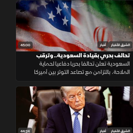
مسقط، بالتزامن مع تطورات في مفاوضات
لبنان وإسرائيل ومستجدات العمليات في غزة.
الشرق للأخبار
أخبار
45:00
تحالف بحري بقيادة السعودية.. وترقب
لتصعيد أميركي ضد إيران
السعودية تعلن تحالفا بحريا دفاعيا لحماية
الملاحة، بالتزامن مع تصاعد التوتر بين أميركا
وإيران. وفي لبنان تتواصل جهود تثبيت الاستقرار،
بينما تحقق الميزانية السعودية تحسنا مع تراجع
العجز.
الشرق للأخبار
أخبار
44:24