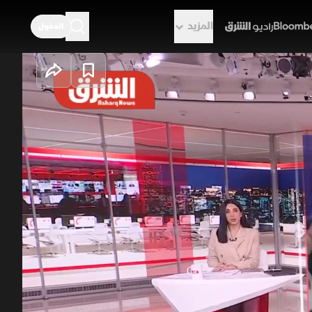
المزيد
الدخول
راديو الشرق
حت ضغط التوازنات
التصعيد العسكري والمفاوضات
رأسها لبنان الذي يواجه ضغوطا
.