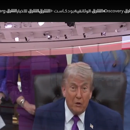
Discover
الشرق الوثائقية
الشرق بودكاست
الشرق للأخبار
الشرق Bloomberg
 أميركي إيراني.. ولبنان ت
46:58
أخبار
شرق
 التوتر بين واشنطن وطهران مع استمرار تبادل الرسائل بين 
 في وقت ينعكس فيه هذا المشهد على دول المنطقة، وعلى 
ازنات إقليمية معقدة تحد من قدرته على المناورة السياسية
ميراشا غازي
الولايات المتحدة
إيران
لبنان
إسرائيل