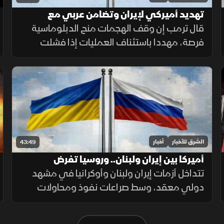
تهديد أميركي لإيران وتضامن عربي مع
السعودية وتصعيد في الضفة
قال ترمب إن وقف الهجمات منح الدبلوماسية
فرصة، مهددا باستئناف العمليات إذا فشلت
المفاوضات، بالتزامن مع تضامن عربي وخليجي
مع السعودية وتصعيد إسرائيلي جديد في
الضفة الغربية.
الشرق للأخبار
أخبار
43:49
أميركا بين إيران ولبنان.. وروسيا تفرض
حساباتها في أوكرانيا
تتداخل أزمات إيران ولبنان وأوكرانيا في مشهد
دولي معقد، وسط صراعات نفوذ ومحاولات
دبلوماسية ترسم ملامح المرحلة المقبلة.