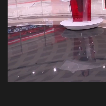
00:12
/
46:58