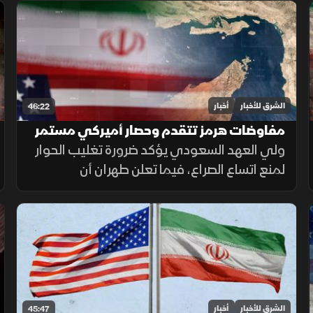
الجنوب، وتحذيرات عربية من التصعيد في القدس
المحتلة.
الشرق للأخبار
أخبار
46:22
مفاوضات هرمز تتقدم وحصار أميركي مستمر
على إيران
ولي العهد السعودي يؤكد ضرورة تغليب الحوار
لمنع اتساع الصراع، فيما تعلن طهران أن
مفاوضاتها مع سلطنة عمان بشأن مضيق هرمز
دخلت مراحلها النهائية.
الشرق للأخبار
أخبار
45:47