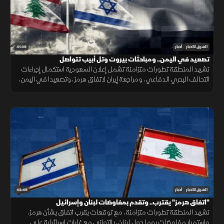
41:38
الشرق للأخبار
أخبار
تصعيد في اليمن.. ومباحثات بيروت وتل أبيب تتواصل
تشهد المنطقة تطورات متزامنة تشمل إعلان السعودية استكمال إجراءات
التحالف البحري الدفاعي، ومراجعة إيران لاتفاق هرمز، وتصعيدا في اليمن،
ومباحثات لبنانية إسرائيلية، وانفجارا في جرمانا بريف دمشق.
43:46
الشرق للأخبار
أخبار
"اتفاق هرمز" يقترب.. وتقدم بمفاوضات لبنان وإسرائيل
تشهد المنطقة تطورات متزامنة، مع توقعات بقرب اتفاق بشأن هرمز،
واستمرار مفاوضات روما حول لبنان، بالتوازي مع غارات إسرائيلية على