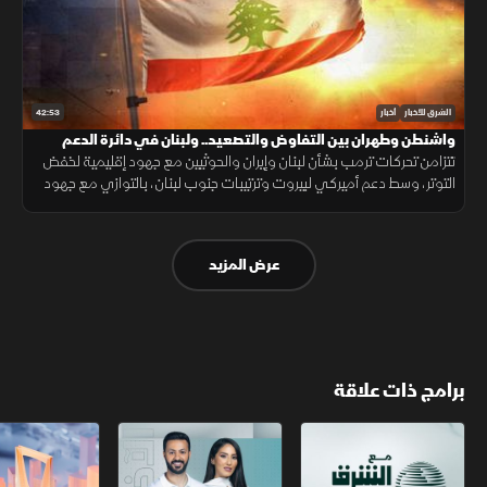
42:53
الشرق للأخبار
أخبار
واشنطن وطهران بين التفاوض والتصعيد.. ولبنان في دائرة الدعم
تتزامن تحركات ترمب بشأن لبنان وإيران والحوثيين مع جهود إقليمية لخفض
التوتر، وسط دعم أميركي لبيروت وترتيبات جنوب لبنان، بالتوازي مع جهود
العراق لمواجهة انتشار تصنيع الطائرات المسيّرة خارج إطار الدولة.
عرض المزيد
برامج ذات علاقة
مع الشرق الأوسط
الخبر الآخر
أخبار الشرق