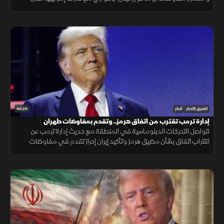
الجنوب، وتحذيرات عربية من التصعيد في القدس المحتلة.
44:29
الشرق للأخبار
أخبار
إدارة ترمب تقترب من اتفاق هرمز.. وتقدم بمفاوضات طهران
تتواصل التحركات الدبلوماسية في المنطقة مع حديث إدارة ترمب عن
اقتراب اتفاق بشأن مضيق هرمز وتأكيد إيران إحراز تقدم في مفاوضات
مسقط، بالتزامن مع تطورات في مفاوضات لبنان وإسرائيل ومستجدات
العمليات في غزة.