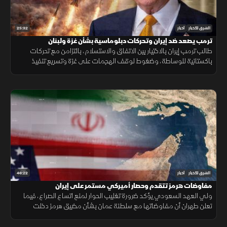
25:32
الشرق للأخبار
أخبار
ترمب يصعد ضد إيران وتحركات دبلوماسية بشأن غزة ولبنان
طالب ترمب إيران بالاختيار بين الاتفاق والاستسلام، بالتزامن مع تحركات
باكستانية للوساطة، وضغوط لوقف الهجمات على غزة وتسريع تنفيذ
المرحلة التالية من الاتفاق في لبنان.
46:22
الشرق للأخبار
أخبار
مفاوضات هرمز تتقدم وحصار أميركي مستمر على إيران
ولي العهد السعودي يؤكد ضرورة تغليب الحوار لمنع اتساع الصراع، فيما
تعلن طهران أن مفاوضاتها مع سلطنة عمان بشأن مضيق هرمز دخلت
مراحلها النهائية.