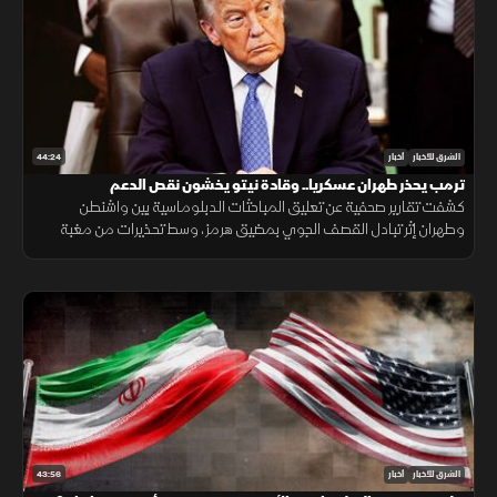
44:24
الشرق للأخبار
أخبار
ترمب يحذر طهران عسكريا.. وقادة نيتو يخشون نقص الدعم
كشفت تقارير صحفية عن تعليق المباحثات الدبلوماسية بين واشنطن
وطهران إثر تبادل القصف الجوي بمضيق هرمز، وسط تحذيرات من مغبة
مواصلة انتهاك وقف القتال وتأكيدات بمواصلة حماية الملاحة البحرية.
43:56
الشرق للأخبار
أخبار