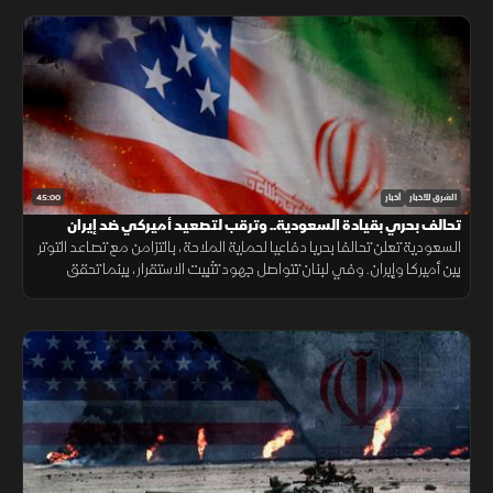
45:00
الشرق للأخبار
أخبار
تحالف بحري بقيادة السعودية.. وترقب لتصعيد أميركي ضد إيران
السعودية تعلن تحالفا بحريا دفاعيا لحماية الملاحة، بالتزامن مع تصاعد التوتر
بين أميركا وإيران. وفي لبنان تتواصل جهود تثبيت الاستقرار، بينما تحقق
الميزانية السعودية تحسنا مع تراجع العجز.