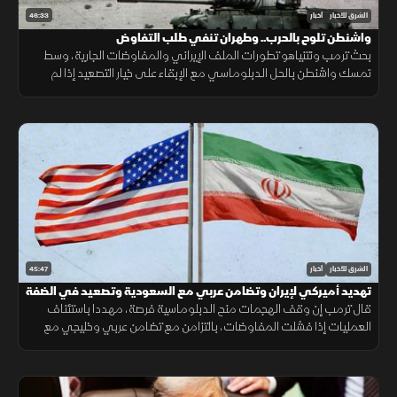
46:33
الشرق للأخبار
أخبار
واشنطن تلوح بالحرب.. وطهران تنفي طلب التفاوض
بحث ترمب ونتنياهو تطورات الملف الإيراني والمفاوضات الجارية، وسط
تمسك واشنطن بالحل الدبلوماسي مع الإبقاء على خيار التصعيد إذا لم
تُفضِ المحادثات إلى اتفاق.
45:47
الشرق للأخبار
أخبار
تهديد أميركي لإيران وتضامن عربي مع السعودية وتصعيد في الضفة
قال ترمب إن وقف الهجمات منح الدبلوماسية فرصة، مهددا باستئناف
العمليات إذا فشلت المفاوضات، بالتزامن مع تضامن عربي وخليجي مع
السعودية وتصعيد إسرائيلي جديد في الضفة الغربية.