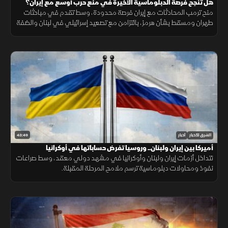
هل تنجح فرصة الدبلوماسية الأخيرة في منع حرب أوسع مع إيران؟
منح ترمب المحادثات مع إيران فرصة محدودة، وسط تقدم في مباحثات
طهران ومسقط بشأن هرمز، بالتزامن مع تصعيد إسرائيلي في لبنان والضفة
الغربية وتطورات ميدانية في السودان.
43:49
الشرق للأخبار
أخبار
أميركا بين إيران ولبنان.. وروسيا تفرض حساباتها في أوكرانيا
تتداخل أزمات إيران ولبنان وأوكرانيا في مشهد دولي معقد، وسط صراعات
نفوذ ومحاولات دبلوماسية ترسم ملامح المرحلة المقبلة.