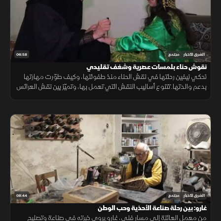
06:58
الشرق للأخبار
مجتمع
نقوش حناء بلمسات عصرية وشغف تقليدي
تحكي نيفين رحلتها في نقش الحناء منذ طفولتها، وكيف طوّرت مهارتها
بدعم والدتها. تتنوع أساليب النقش التي تعمل بها، وتميّز بين نقش العرائس
والأطفال والأنواع المختلفة كالخِضاب والصبغة.
08:44
الشرق للأخبار
مجتمع
غارو: بين رحلة صناعة الأحذية وحب الوطن
من معمل العائلة إلى مسار فني، غارو يروي خبرته في صناعة وتصليح