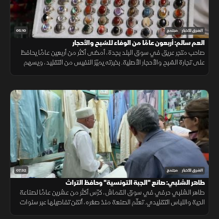
05:10
الشرق للأخبار
مجتمع
العم سالم: أربعون عامًا من الوفاء للسُبح والأحجار
صاحب متجر عريق في سوق البلد بجدة، أمضى أكثر من أربعين عامًا يحافظ
على تجارة السُبح والأحجار الأصلية. بخبرته يميّز النفيس من التقليد، ويسهم
في صون تراث مهني مهدّد بالاندثار ونقله لمن بعده
07:32
الشرق للأخبار
مجتمع
طاهر الشلبي: صانع "الجبة التونسية" وحافظ التراث
طاهر الشلبي حرفي في سوق القماش، كرّس أكثر من عشرين عامًا لصناعة
الجبة واللباس التقليدي. تعلّم الصنعة منذ صغره، أتقن تفاصيلها عبر سنوات
طويلة، وأسهم في الحفاظ على هذا التراث ونقله إلى الأجيال القادمة.