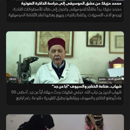
محمد مزيكا: من عشق الموسيقى إلى حراسة الذاكرة الصوتية
محمد مزيكا، بدأ عاشقًا للموسيقى وتحول إلى صائد للأسطوانات النادرة،
ليجمع آلاف التسجيلات. يحتفظ بالنوادر ويبيع بعضها لنشر الثقافة الموسيقية
بين عشاقها، معتبرًا نفسه حارسًا للذاكرة الفنية وصوت الماضي.
08:53
الشرق للأخبار
مجتمع
شهاب.. صناعة الخناجر والسيوف "أبا عن جد"
شهاب الدين بن جاب الله، حرفي فضيات ورث مهنته أباً عن جد، أمضى 50
عاماً يصنع الخناجر والسيوف وينقشها بطرق تقليدية متنوعة. رغم تراجع
المهنة وتمدد البضائع المستوردة، يواصل عمله بإيمان وإخلاص.