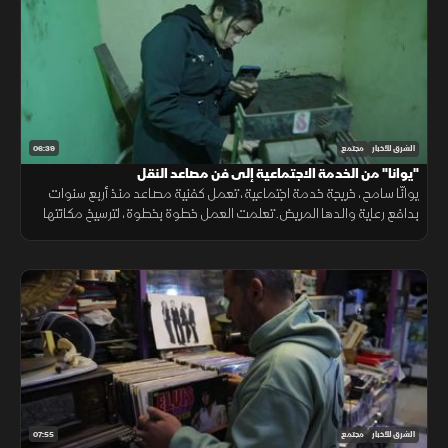
06:39
الشرق للأخبار
مجتمع
"يوانا" من الخدمة الاجتماعية إلى فن مصاعد النقل
يوانّا سامح، خريجة خدمة اجتماعية، تعمل كفنية مصاعد منذ أربع سنوات
بدافع رعاية والدها المريض. تعلمت العمل خطوة بخطوة، لترسيخ مكانتها
في مجال قلما تدخله النساء وترى في تجربتها مصدر إلهام للآخرين.
07:55
الشرق للأخبار
مجتمع