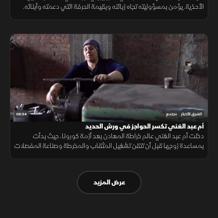
الأحذية. يؤمن بمسؤوليته تجاه زبائنه وبقيمة الحرفة التي دعمته وأبنائه.
رافضًا الهجرة متمسكًا بلبنانيته وحبه لوطنه.
06:34
الشرق للأخبار
مجتمع
أم عبد الغني تكسر الحواجز في ورش الحديد
دخلت أم عبد الغني عالم خراطة المعادن بعد أزمة كورونا، حيث بدأت
بمساعدة زوجها قبل أن تتقن تشغيل المثقاب والمخرطة وصناعة المفصلات
الحديدية. وبفضل مثابرتها، نجحت في إثبات نفسها وتحلم بامتلاك مصنع
كبير.
عرض المزيد