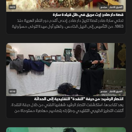
09:11
الشرق للأخبار
مجتمع
قصة دار صادر: إرث عريق في ظل قيادة سارة
تحكي سارة صادر قصة تاريخ دار صادر، إحدى أقدم دور النشر العربية منذ
1863، من التأسيس إلى الجيل الخامس، وتعتبر أول سيدة تتولى مسؤولية
الدار. مؤكدة على دور المرأة القيادي في المجال الثقافي.
07:13
الشرق للأخبار
مجتمع
انتصار الرشيد: من حرفة "النقدة" التقليدية إلى الحداثة
بعد تقاعدها، استكشفت انتصار الرشيد شغفها الفني من خلال حرفة النقدة.
أتقنت التطريز الخليجي التقليدي وطوّرته بتصاميم معاصرة مستوحاة من
الطبيعة، مما أضفى نكهة حديثة على هذا التراث.