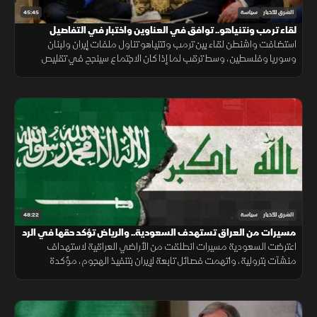
45:45
الشرق للأخبار
سياسة
لقاء ترمب ونتنياهو.. توافق في العناوين واختبار في التفاصيل
استضافت واشنطن لقاء بين ترمب ونتنياهو تناول ملفات إيران ولبنان
وسوريا وفلسطين، وسط ترقب لما إذا كان الاجتماع سينجح في تقليص
التباين بين مواقف أميركا وإسرائيل.
48:22
الشرق للأخبار
سياسة
مسيرات من العراق تستهدف السعودية.. والرياض تؤكد حقها في الرد
اعترضت السعودية مسيرات انطلقت من الأراضي العراقية لاستهداف
منشآت بترولية، واتهمت فصائل تابعة لإيران بتنفيذ الهجوم، مؤكدة
احتفاظها بحق الرد ومطالبة بغداد بمنع استخدام أراضيها للاعتداء.