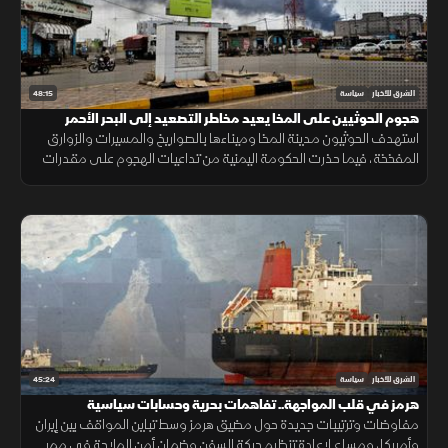
48:15
الشرق للأخبار
سياسة
هجوم الحوثيين على المخا يعيد مخاطر التصعيد إلى البحر الأحمر
استهدف الحوثيون مدينة المخا وميناءها بالصواريخ والمسيرات والزوارق
المفخخة، فيما حذرت الحكومة اليمنية من تداعيات الهجوم على مقدرات
اليمنيين وأمن الملاحة الدولية.
45:24
الشرق للأخبار
سياسة
هرمز في قلب المواجهة.. تفاهمات بحرية وحسابات سياسية
مفاوضات وترتيبات جديدة حول مضيق هرمز وسط تباين المواقف بين إيران
وأميركا، ومساع لإعادة تنظيم حركة السفن وضمان أمن الملاحة في ممر