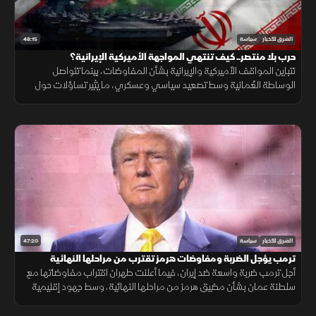
48:15
الشرق للأخبار
سياسة
حرب بلا منتصر.. كيف تنتهي المواجهة الأميركية الإيرانية؟
تتباين المواقف الأميركية والإيرانية بشأن المفاوضات، بينما تتواصل
الوساطة العُمانية وسط تصعيد سياسي وعسكري، ما يثير تساؤلات حول
فرص التوصل إلى اتفاق يوقف المواجهة.
47:20
الشرق للأخبار
سياسة
ترمب يؤجل الضربة ومفاوضات هرمز تقترب من مراحلها النهائية
أجل ترمب ضربة واسعة ضد إيران، فيما أعلنت طهران اقتراب مفاوضاتها مع
سلطنة عمان بشأن مضيق هرمز من مراحلها النهائية، وسط جهود إقليمية
لتغليب الحوار ومنع اتساع الحرب.