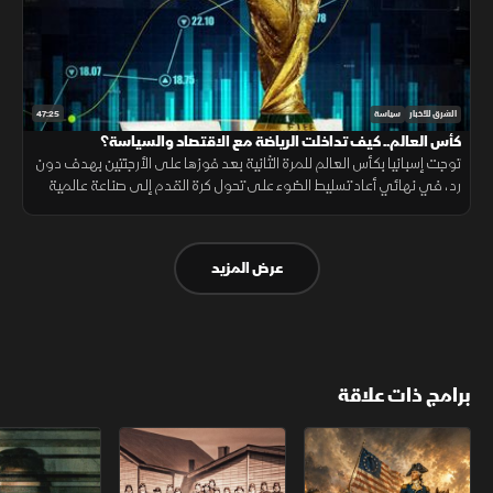
47:25
الشرق للأخبار
سياسة
كأس العالم.. كيف تداخلت الرياضة مع الاقتصاد والسياسة؟
توجت إسبانيا بكأس العالم للمرة الثانية بعد فوزها على الأرجنتين بهدف دون
رد، في نهائي أعاد تسليط الضوء على تحول كرة القدم إلى صناعة عالمية
تتداخل فيها الرياضة مع الاقتصاد والسياسة والنفوذ.
عرض المزيد
برامج ذات علاقة
الثورة الأميركية
الكاميكاز.. تاريخ مجهول
عودة الدجال