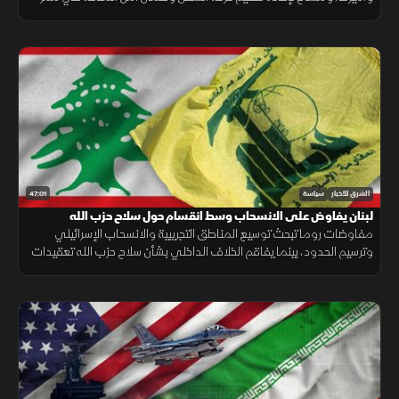
بحري حيوي للتجارة العالمية.
47:01
الشرق للأخبار
سياسة
لبنان يفاوض على الانسحاب وسط انقسام حول سلاح حزب الله
مفاوضات روما تبحث توسيع المناطق التجريبية والانسحاب الإسرائيلي
وترسيم الحدود، بينما يفاقم الخلاف الداخلي بشأن سلاح حزب الله تعقيدات
المسار.