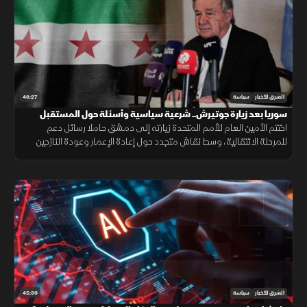
46:27
الشرق للأخبار
سياسة
سوريا بعد زيارة جوتيرش.. شرعية سياسية وأسئلة حول المستقبل
اختتم الأمين العام للأمم المتحدة زيارته إلى دمشق حاملا رسائل دعم
للمرحلة الانتقالية، وسط نقاش متجدد حول إعادة الإعمار وعودة النازحين
ومستقبل علاقة سوريا بالمجتمع الدولي.
45:39
الشرق للأخبار
سياسة