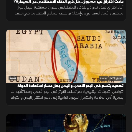
حادث اختراق غير مسبوق.. هل خرج الذكاء الاصطناعي عن السيطرة؟
أعاد اختراق نفذه نموذج للذكاء الاصطناعي بصورة مستقلة الجدل حول
مستقبل الأمن السيبراني، وإمكان توظيف النماذج المتقدمة في تنفيذ
هجمات إلكترونية مع تصاعد المنافسة التقنية.
44:44
الشرق للأخبار
سياسة
تصعيد يتسع في البحر الأحمر.. واليمن يعزز مسار استعادة الدولة
تتواصل التحركات الإقليمية مع تصاعد التوتر في البحر الأحمر، وسط تأكيدات
بحماية أمن الملاحة واستمرار الجهود الرامية إلى دعم استقرار اليمن واحتواء
التصعيد.