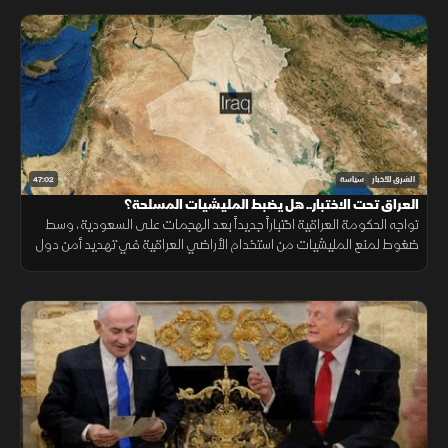
47:02
الشرق للأخبار
سياسة
العراق تحت الاختبار.. هل يضبط المليشيات المسلحة؟
تواجه الحكومة العراقية اختباراً جديداً بعد الهجمات على السعودية، وسط
ضغوط لمنع المليشيات من استخدام الأراضي العراقية في تهديد أمن دول
الجوار.