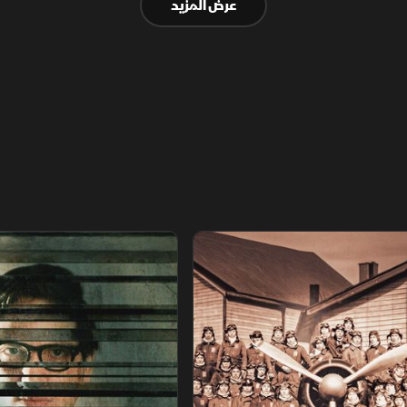
عرض المزيد
والسياسة والنفوذ.
اريخ مجهول
عودة الدجال