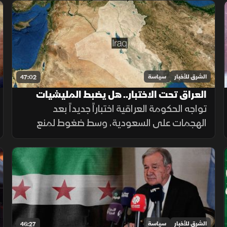
تعقيدات المسار.
الشرق للأخبار
سياسة
47:02
العراق تحت الاختبار.. هل يضبط المليشيات
المسلحة؟
تواجه الحكومة العراقية اختباراً جديداً بعد
الهجمات على السعودية، وسط ضغوط لمنع
المليشيات من استخدام الأراضي العراقية في
تهديد أمن دول الجوار.
الشرق للأخبار
سياسة
46:27