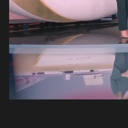
00:12
/
46:43