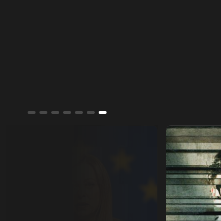
الأميركي.
جورجيا مليوني.. عشيرة النورس