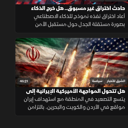
حادث اختراق غير مسبوق.. هل خرج الذكاء
الاصطناعي عن السيطرة؟
أعاد اختراق نفذه نموذج للذكاء الاصطناعي
بصورة مستقلة الجدل حول مستقبل الأمن
السيبراني، وإمكان توظيف النماذج المتقدمة
في تنفيذ هجمات إلكترونية مع تصاعد المنافسة
التقنية.
الشرق للأخبار
سياسة
46:21
هل تتحول المواجهة الأميركية الإيرانية إلى
حرب إقليمية؟
يتسع التصعيد في المنطقة مع استهداف إيران
مواقع في الأردن والكويت والبحرين، بالتزامن
مع استمرار الضربات الأميركية على منشآت
عسكرية داخل إيران وتعزيز الوجود الجوي