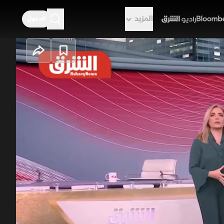
المزيد
الدخول
راديو الشرق
ن الخليج
النار مجددًا، بعدما امتدت التداعيات
 وبينما تؤكد دول الخليج رفضها لأي
ية على منع عودة التصعيد.