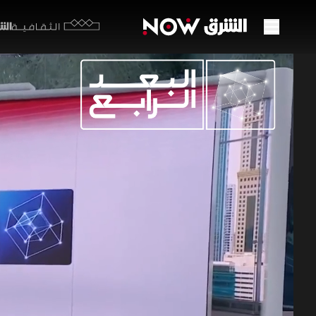
الشرق y
الثقافية
ضربات
03 يونيو 2026
البعد الر
اختبرت الضر
إلى دول خ
اعتداءات ت
زينة يازجي
ب