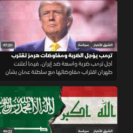
في ممر بحري حيوي للتجارة العالمية.
الشرق للأخبار
سياسة
47:20
ترمب يؤجل الضربة ومفاوضات هرمز تقترب
من مراحلها النهائية
أجل ترمب ضربة واسعة ضد إيران، فيما أعلنت
طهران اقتراب مفاوضاتها مع سلطنة عمان بشأن
مضيق هرمز من مراحلها النهائية، وسط جهود
إقليمية لتغليب الحوار ومنع اتساع الحرب.
الشرق للأخبار
سياسة
48:22