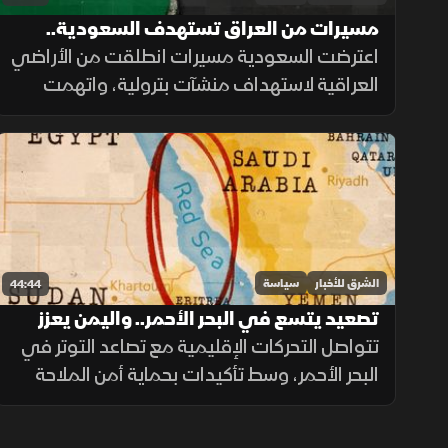
مسيرات من العراق تستهدف السعودية..
والرياض تؤكد حقها في الرد
اعترضت السعودية مسيرات انطلقت من الأراضي
العراقية لاستهداف منشآت بترولية، واتهمت
فصائل تابعة لإيران بتنفيذ الهجوم، مؤكدة
احتفاظها بحق الرد ومطالبة بغداد بمنع استخدام
أراضيها للاعتداء.
الشرق للأخبار
سياسة
44:44
تصعيد يتسع في البحر الأحمر.. واليمن يعزز
مسار استعادة الدولة
تتواصل التحركات الإقليمية مع تصاعد التوتر في
البحر الأحمر، وسط تأكيدات بحماية أمن الملاحة
واستمرار الجهود الرامية إلى دعم استقرار اليمن
واحتواء التصعيد.