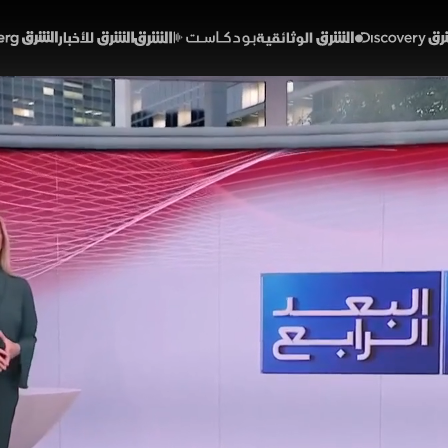
Discover
الشرق الوثائقية
الشرق بودكاست
الشرق للأخبار
الشرق Bloomberg
 متبادلة تعيد القلق إلى أم
46:43
سياسة
ابع
بات المتبادلة بين الولايات المتحدة وإيران متانة وقف إطلاق 
ليجية شهدت استهدافات وهجمات أثارت مخاوف أمنية واسعة.
هدد استقرارها، تتزايد التساؤلات حول قدرة التفاهمات الحال
رامج الشرق الإخبارية
إيران
إسرائيل
الولايات المتحدة