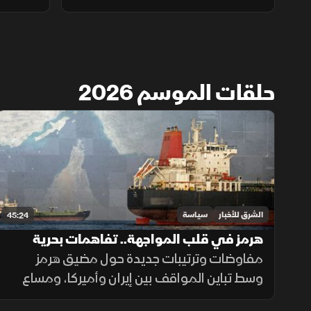
حلقات الموسم 2026
الشرق للأخبار
سياسة
45:24
هرمز في قلب المواجهة.. تفاهمات بحرية
وحسابات سياسية
مفاوضات وترتيبات جديدة حول مضيق هرمز
وسط تباين المواقف بين إيران وأميركا، ومساع
لإعادة تنظيم حركة السفن وضمان أمن الملاحة