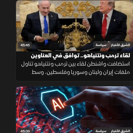
حول فرص التوصل إلى اتفاق يوقف المواجهة.
الشرق للأخبار
سياسة
45:45
لقاء ترمب ونتنياهو.. توافق في العناوين
واختبار في التفاصيل
استضافت واشنطن لقاء بين ترمب ونتنياهو تناول
ملفات إيران ولبنان وسوريا وفلسطين، وسط
ترقب لما إذا كان الاجتماع سينجح في تقليص
التباين بين مواقف أميركا وإسرائيل.
الشرق للأخبار
سياسة
45:39