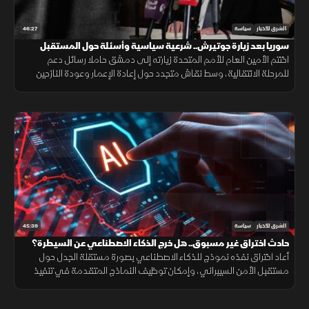
46:27
الشرق للأخبار
سياسة
سوريا بعد زيارة جوتيرش.. شرعية سياسية وأسئلة حول المستقبل
اختتم الأمين العام للأمم المتحدة زيارته إلى دمشق حاملا رسائل دعم
للمرحلة الانتقالية، وسط نقاش متجدد حول إعادة الإعمار وعودة النازحين
ومستقبل علاقة سوريا بالمجتمع الدولي.
45:39
الشرق للأخبار
سياسة
حادث اختراق غير مسبوق.. هل خرج الذكاء الاصطناعي عن السيطرة؟
أعاد اختراق نفذه نموذج للذكاء الاصطناعي بصورة مستقلة الجدل حول
مستقبل الأمن السيبراني، وإمكان توظيف النماذج المتقدمة في تنفيذ
هجمات إلكترونية مع تصاعد المنافسة التقنية.