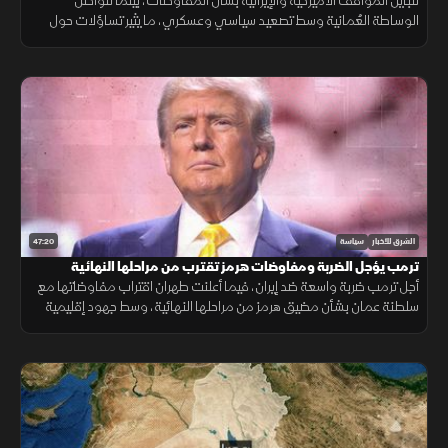
تتباين المواقف الأميركية والإيرانية بشأن المفاوضات، بينما تتواصل
الوساطة العُمانية وسط تصعيد سياسي وعسكري، ما يثير تساؤلات حول
فرص التوصل إلى اتفاق يوقف المواجهة.
47:20
الشرق للأخبار
سياسة
ترمب يؤجل الضربة ومفاوضات هرمز تقترب من مراحلها النهائية
أجل ترمب ضربة واسعة ضد إيران، فيما أعلنت طهران اقتراب مفاوضاتها مع
سلطنة عمان بشأن مضيق هرمز من مراحلها النهائية، وسط جهود إقليمية
لتغليب الحوار ومنع اتساع الحرب.