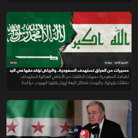
التباين بين مواقف أميركا وإسرائيل.
48:22
الشرق للأخبار
سياسة
مسيرات من العراق تستهدف السعودية.. والرياض تؤكد حقها في الرد
اعترضت السعودية مسيرات انطلقت من الأراضي العراقية لاستهداف
منشآت بترولية، واتهمت فصائل تابعة لإيران بتنفيذ الهجوم، مؤكدة
احتفاظها بحق الرد ومطالبة بغداد بمنع استخدام أراضيها للاعتداء.