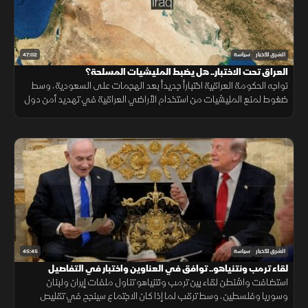
47:02
الشرق للأخبار
سياسة
العراق تحت الاختبار.. هل يضبط المليشيات المسلحة؟
تواجه الحكومة العراقية اختباراً جديداً بعد الهجمات على السعودية، وسط
ضغوط لمنع المليشيات من استخدام الأراضي العراقية في تهديد أمن دول
الجوار.
45:45
الشرق للأخبار
سياسة
لقاء ترمب ونتنياهو.. توافق في العناوين واختبار في التفاصيل
استضافت واشنطن لقاء بين ترمب ونتنياهو تناول ملفات إيران ولبنان
وسوريا وفلسطين، وسط ترقب لما إذا كان الاجتماع سينجح في تقليص