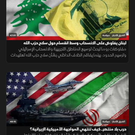
47:01
الشرق للأخبار
سياسة
لبنان يفاوض على الانسحاب وسط انقسام حول سلاح حزب الله
مفاوضات روما تبحث توسيع المناطق التجريبية والانسحاب الإسرائيلي
وترسيم الحدود، بينما يفاقم الخلاف الداخلي بشأن سلاح حزب الله تعقيدات
المسار.
48:15
الشرق للأخبار
سياسة
حرب بلا منتصر.. كيف تنتهي المواجهة الأميركية الإيرانية؟