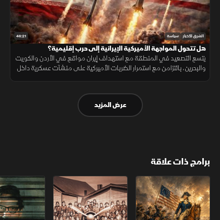
46:21
الشرق للأخبار
سياسة
هل تتحول المواجهة الأميركية الإيرانية إلى حرب إقليمية؟
يتسع التصعيد في المنطقة مع استهداف إيران مواقع في الأردن والكويت
والبحرين، بالتزامن مع استمرار الضربات الأميركية على منشآت عسكرية داخل
إيران وتعزيز الوجود الجوي الأميركي.
عرض المزيد
برامج ذات علاقة
الثورة الأميركية
الكاميكاز.. تاريخ مجهول
عودة الدجال