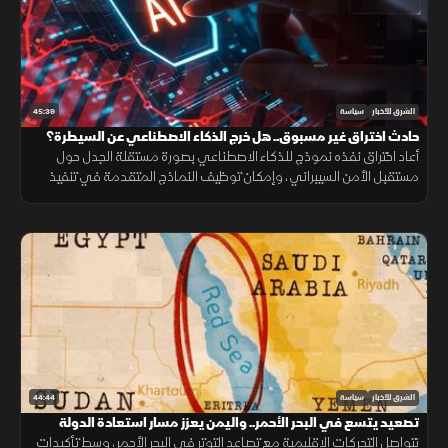
45:39
الشرق للأخبار
سياسة
حادث اختراق غير مسبوق.. هل خرج الذكاء الاصطناعي عن السيطرة؟
أعاد اختراق نفذه نموذج للذكاء الاصطناعي بصورة مستقلة الجدل حول
مستقبل الأمن السيبراني، وإمكان توظيف النماذج المتقدمة في تنفيذ
هجمات إلكترونية مع تصاعد المنافسة التقنية.
44:44
الشرق للأخبار
سياسة
تصعيد يتسع في البحر الأحمر.. واليمن يعزز مسار استعادة الدولة
تتواصل التحركات الإقليمية مع تصاعد التوتر في البحر الأحمر، وسط تأكيدات