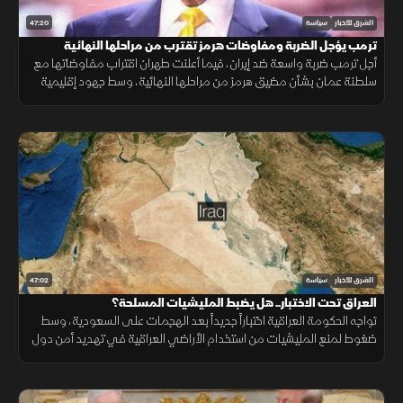
47:20
الشرق للأخبار
سياسة
ترمب يؤجل الضربة ومفاوضات هرمز تقترب من مراحلها النهائية
أجل ترمب ضربة واسعة ضد إيران، فيما أعلنت طهران اقتراب مفاوضاتها مع
سلطنة عمان بشأن مضيق هرمز من مراحلها النهائية، وسط جهود إقليمية
لتغليب الحوار ومنع اتساع الحرب.
47:02
الشرق للأخبار
سياسة
العراق تحت الاختبار.. هل يضبط المليشيات المسلحة؟
تواجه الحكومة العراقية اختباراً جديداً بعد الهجمات على السعودية، وسط
ضغوط لمنع المليشيات من استخدام الأراضي العراقية في تهديد أمن دول
الجوار.