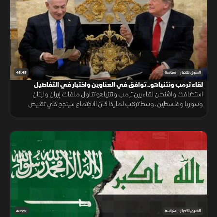
45:45
الشرق للأخبار
سياسة
لقاء ترمب ونتنياهو.. توافق في العناوين واختبار في التفاصيل
استضافت واشنطن لقاء بين ترمب ونتنياهو تناول ملفات إيران ولبنان
وسوريا وفلسطين، وسط ترقب لما إذا كان الاجتماع سينجح في تقليص
التباين بين مواقف أميركا وإسرائيل.
48:22
الشرق للأخبار
سياسة