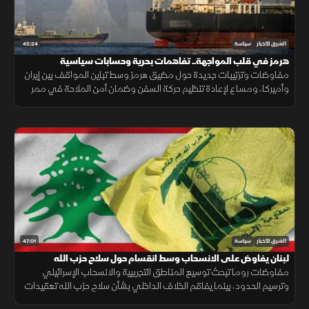
45:24
الشرق للأخبار
سياسة
هرمز في قلب المواجهة.. تفاهمات بحرية وحسابات سياسية
مفاوضات وترتيبات جديدة حول مضيق هرمز وسط تباين المواقف بين إيران
وأميركا، ومساع لإعادة تنظيم حركة السفن وضمان أمن الملاحة في ممر
بحري حيوي للتجارة العالمية.
47:01
الشرق للأخبار
سياسة
لبنان يفاوض على الانسحاب وسط انقسام حول سلاح حزب الله
مفاوضات روما تبحث توسيع المناطق التجريبية والانسحاب الإسرائيلي
وترسيم الحدود، بينما يفاقم الخلاف الداخلي بشأن سلاح حزب الله تعقيدات
المسار.