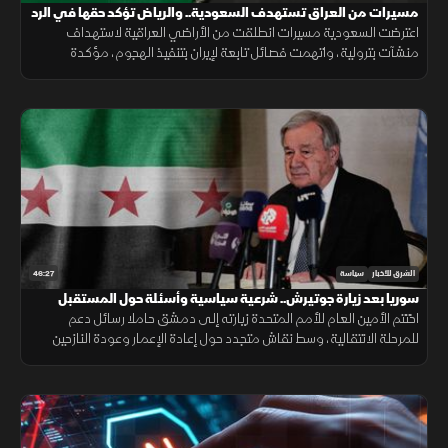
مسيرات من العراق تستهدف السعودية.. والرياض تؤكد حقها في الرد
اعترضت السعودية مسيرات انطلقت من الأراضي العراقية لاستهداف
منشآت بترولية، واتهمت فصائل تابعة لإيران بتنفيذ الهجوم، مؤكدة
احتفاظها بحق الرد ومطالبة بغداد بمنع استخدام أراضيها للاعتداء.
46:27
الشرق للأخبار
سياسة
سوريا بعد زيارة جوتيرش.. شرعية سياسية وأسئلة حول المستقبل
اختتم الأمين العام للأمم المتحدة زيارته إلى دمشق حاملا رسائل دعم
للمرحلة الانتقالية، وسط نقاش متجدد حول إعادة الإعمار وعودة النازحين
ومستقبل علاقة سوريا بالمجتمع الدولي.