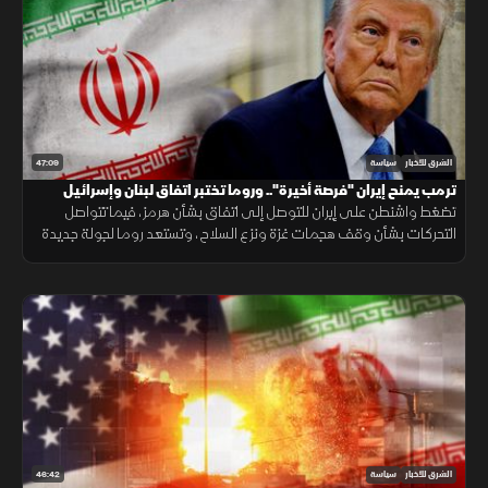
47:09
الشرق للأخبار
سياسة
ترمب يمنح إيران "فرصة أخيرة".. وروما تختبر اتفاق لبنان وإسرائيل
تضغط واشنطن على إيران للتوصل إلى اتفاق بشأن هرمز، فيما تتواصل
التحركات بشأن وقف هجمات غزة ونزع السلاح، وتستعد روما لجولة جديدة
من المفاوضات اللبنانية الإسرائيلية.
46:42
الشرق للأخبار
سياسة