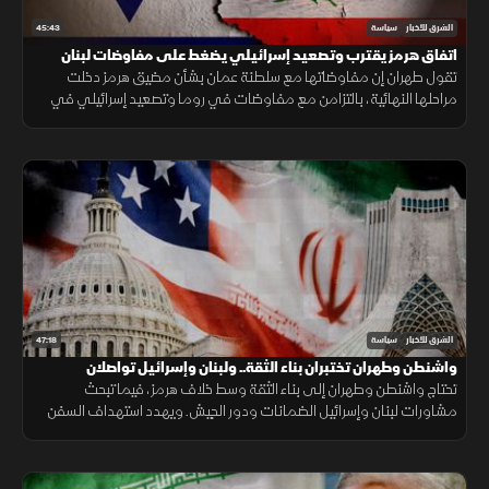
45:43
الشرق للأخبار
سياسة
اتفاق هرمز يقترب وتصعيد إسرائيلي يضغط على مفاوضات لبنان
تقول طهران إن مفاوضاتها مع سلطنة عمان بشأن مضيق هرمز دخلت
مراحلها النهائية، بالتزامن مع مفاوضات في روما وتصعيد إسرائيلي في
جنوب لبنان وتحرك عربي إسلامي بشأن فلسطين.
47:18
الشرق للأخبار
سياسة
واشنطن وطهران تختبران بناء الثقة.. ولبنان وإسرائيل تواصلان
المشاورات
تحتاج واشنطن وطهران إلى بناء الثقة وسط خلاف هرمز، فيما تبحث
مشاورات لبنان وإسرائيل الضمانات ودور الجيش. ويهدد استهداف السفن
في البحر الأسود الملاحة والتجارة والأمن الغذائي.