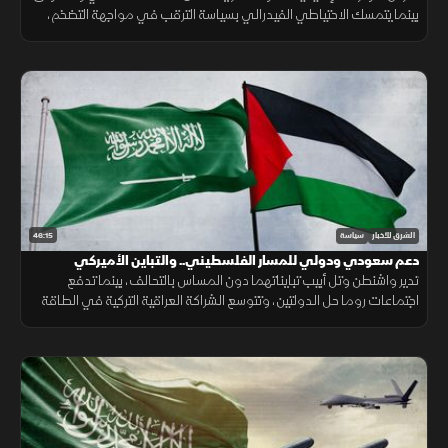
بينما يتمسك الاحتياطي الفيدرالي بسياسة الترقب في مواجهة التضخم،
مع استمرار الغموض بشأن مسار الصراع.
46:15
الشرق للأخبار
سياسة
دعم سعودي ودولي للمسار الفلسطيني.. والتباين الأميركي
الإسرائيلي لا يمس جوهر التحالف
تدير واشنطن وتل أبيب تبايناتهما دون المساس بالتحالف، بينما تدفع
اجتماعات روما حل الدولتين، وتتوسع الشراكة العراقية التركية في الطاقة
والتجارة والأمن ومعالجة الملفات العالقة.