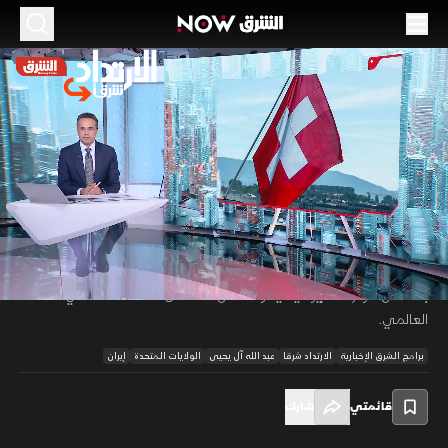
الموسم 2026
أميركا وإيران.. مسار تفاوضي واختبار للثقة
18 يونيو 2026
44:33
سياسة
الارتداد شرقا
تفتح مذكرة التفاهم بين أميركا وإيران مرحلة تفاوضية جديدة تشمل ملفات
البرنامج النووي والعقوبات والملاحة في مضيق هرمز، وسط ترقب لفرص
00:12
/
44:33
التوصل إلى اتفاق نهائي، بينما تبدي الأسواق العالمية ارتياحاً حذراً مع آمال
بانخفاض التوترات الجيوسياسية وانعكاس ذلك على النشاط الاقتصادي
العالمي.
برامج الشرق الإخبارية
الارتداد شرقا
عبد الله آل يحيى
الولايات المتحدة
إيران
قائمتي
شارك