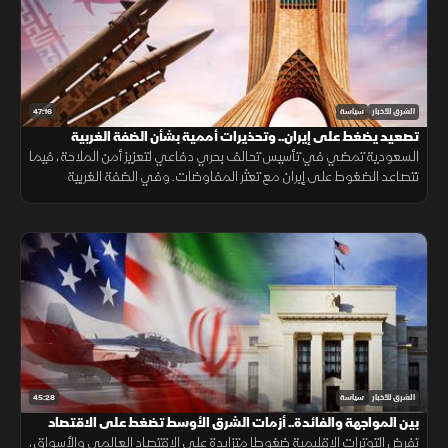
47:16
الشرق للأخبار
سياسة
تصعيد يضغط على إيران.. وتحذيرات أممية بشأن الضفة الغربية
السعودية تمضي في تأسيس تحالف بحري دفاعي لتعزيز أمن الملاحة، فيما
تتصاعد الضغوط على إيران مع تعثر المفاوضات. وفي الضفة الغربية
تتواصل اعتداءات المستوطنين وسط تحذيرات أممية.
45:28
الشرق للأخبار
سياسة
بين المواجهة والفائدة.. أزمات الشرق الأوسط تضغط على الاقتصاد
تفرض التوترات الإقليمية ضغوطا متزايدة على الاقتصاد العالمي والأسواق،