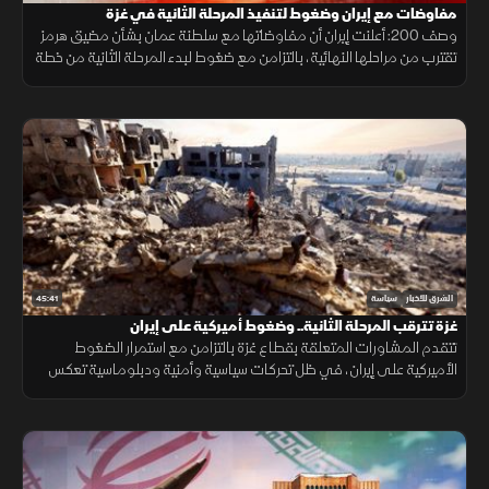
مفاوضات مع إيران وضغوط لتنفيذ المرحلة الثانية في غزة
وصف 200: أعلنت إيران أن مفاوضاتها مع سلطنة عمان بشأن مضيق هرمز
تقترب من مراحلها النهائية، بالتزامن مع ضغوط لبدء المرحلة الثانية من خطة
غزة وتحفظ إسرائيل على وقف الهجمات.
45:41
الشرق للأخبار
سياسة
غزة تترقب المرحلة الثانية.. وضغوط أميركية على إيران
تتقدم المشاورات المتعلقة بقطاع غزة بالتزامن مع استمرار الضغوط
الأميركية على إيران، في ظل تحركات سياسية وأمنية ودبلوماسية تعكس
تعقيدات المرحلة وتداخل ملفات المنطقة.