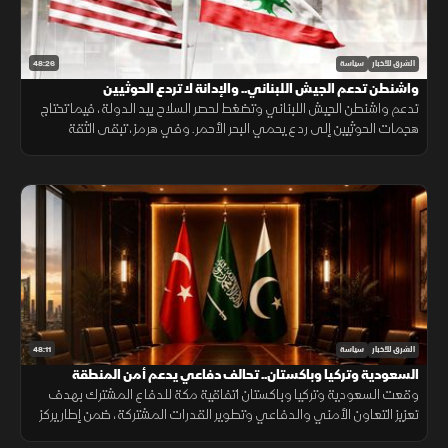
48:26
الشرق للأخبار
سياسة
واشنطن تدعم الجيش اللبناني.. والإدانة لا تردع الحوثيين
تدعم واشنطن الجيش اللبناني وتضغط لحصر السلاح بيد الدولة، فيما تحتاج
هجمات الحوثيين إلى ردع يحمي البحر الأحمر. وفي هرمز، تبقى الثقة
ورسوم العبور من أبرز عقبات الاتفاق.
48:11
الشرق للأخبار
سياسة
السعودية وتركيا وباكستان.. تحالف دفاعي يدعم أمن المنطقة
وقعت السعودية وتركيا وباكستان اتفاقية مكة للدفاع المشترك بهدف
تعزيز التعاون الأمني والدفاعي وتطوير القدرات المشتركة، ضمن إطار يركز
على الردع الجماعي ودعم الاستقرار الإقليمي.