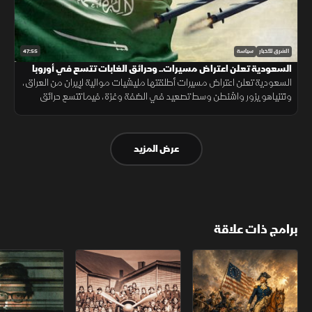
47:55
الشرق للأخبار
سياسة
السعودية تعلن اعتراض مسيرات.. وحرائق الغابات تتسع في أوروبا
السعودية تعلن اعتراض مسيرات أطلقتها مليشيات موالية لإيران من العراق،
ونتنياهو يزور واشنطن وسط تصعيد في الضفة وغزة، فيما تتسع حرائق
الغابات في أوروبا وتهدد تداعياتها شمال أفريقيا.
عرض المزيد
برامج ذات علاقة
الثورة الأميركية
الكاميكاز.. تاريخ مجهول
عودة الدجال