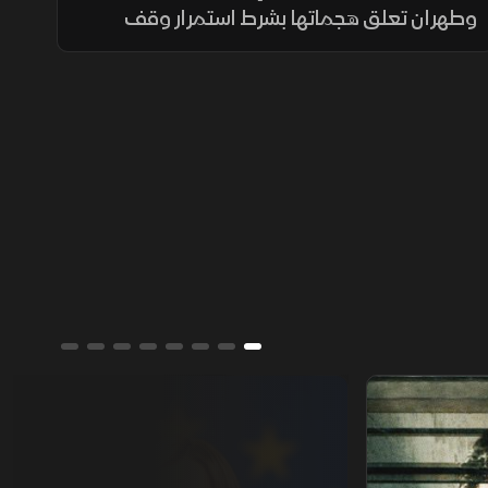
وطهران تعلق هجماتها بشرط استمرار وقف
الضربات الأميركية، بالتزامن مع تصعيد إسرائيلي
في الضفة ودعوة أممية لدعم سيادة سوريا
وتعافيها.
جورجيا مليوني.. عشيرة النورس