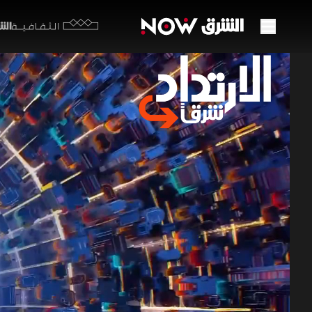
الشرق y
الثقافية
لبنان
الطاق
01 يونيو 2026
الارتداد
أعاد تهديد 
و"حزب الله"
تستخدم طهر
إذا طال التوت
برامج الشرق الإ