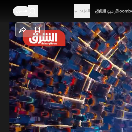
المزيد
الدخول
راديو الشرق
لسياسة تضغط على
فاهم أعلنه ترمب لوقف النار بين إسرائيل
نتنياهو واستمرار عمليات الجنوب، فيما
شحن الشركات للتحوط، مع خطر تضخم وركود