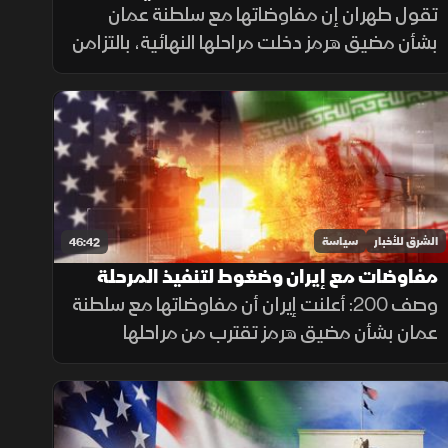
على مفاوضات لبنان
تقول طهران إن مفاوضاتها مع سلطنة عمان
بشأن مضيق هرمز دخلت مراحلها النهائية، بالتزامن
مع مفاوضات في روما وتصعيد إسرائيلي في
جنوب لبنان وتحرك عربي إسلامي بشأن
فلسطين.
الشرق للأخبار
سياسة
46:42
مفاوضات مع إيران وضغوط لتنفيذ المرحلة
الثانية في غزة
وصف 200: أعلنت إيران أن مفاوضاتها مع سلطنة
عمان بشأن مضيق هرمز تقترب من مراحلها
النهائية، بالتزامن مع ضغوط لبدء المرحلة الثانية
من خطة غزة وتحفظ إسرائيل على وقف
الهجمات.