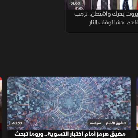
31:00
يروت يحرك واشنطن.. ترمب
اهما هشا لوقف النار
الشرق للأخبار
سياسة
46:53
مضيق هرمز أمام اختبار التسوية.. وروما تبحث