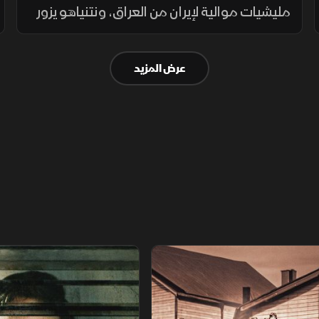
مليشيات موالية لإيران من العراق، ونتنياهو يزور
واشنطن وسط تصعيد في الضفة وغزة، فيما
تتسع حرائق الغابات في أوروبا وتهدد تداعياتها
عرض المزيد
شمال أفريقيا.
اريخ مجهول
عودة الدجال