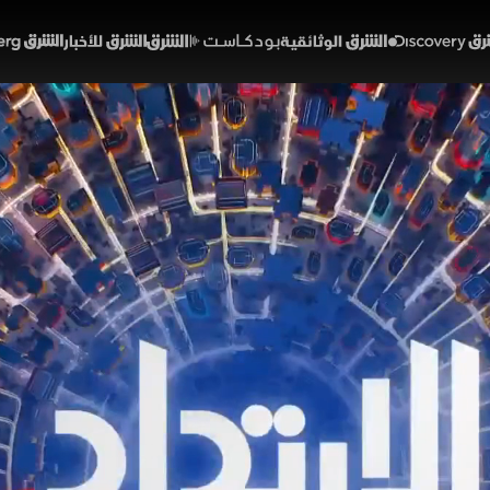
Discover
الشرق الوثائقية
الشرق بودكاست
الشرق للأخبار
الشرق Bloomberg
 وهرمز في مشهد واحد.. ا
ة والتجارة
47:50
سياسة
 شرقا
إسرائيل باستهداف بيروت واشنطن إلى قلب التصعيد اللبناني، بعد ت
، وربط تهدئة لبنان بمفاوضات إيران. ويصطدم التفاهم بشكوك حول 
ان الجبهات للضغط. وفي هرمز، يدفع اضطراب الملاحة وارتفاع ال
ر.
خبارية
لبنان
الارتداد شرقا
مضيق هرمز
الولايات المتحدة
إيران
دونالد ترمب