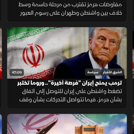
أمن لبنان
مفاوضات هرمز تقترب من مرحلة حاسمة وسط
خلاف بين واشنطن وطهران على رسوم العبور
وإدارة الملاحة، بينما تربط إيران الاتفاق
بالعقوبات والضمانات الأمنية.
الشرق للأخبار
سياسة
47:09
ترمب يمنح إيران "فرصة أخيرة".. وروما تختبر
اتفاق لبنان وإسرائيل
تضغط واشنطن على إيران للتوصل إلى اتفاق
بشأن هرمز، فيما تتواصل التحركات بشأن وقف
هجمات غزة ونزع السلاح، وتستعد روما لجولة
جديدة من المفاوضات اللبنانية الإسرائيلية.