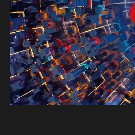
00:13
/
47:50