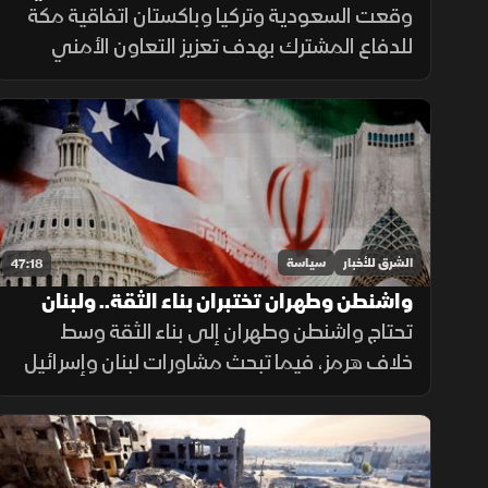
يدعم أمن المنطقة
وقعت السعودية وتركيا وباكستان اتفاقية مكة
للدفاع المشترك بهدف تعزيز التعاون الأمني
والدفاعي وتطوير القدرات المشتركة، ضمن إطار
يركز على الردع الجماعي ودعم الاستقرار
الإقليمي.
الشرق للأخبار
سياسة
47:18
واشنطن وطهران تختبران بناء الثقة.. ولبنان
وإسرائيل تواصلان المشاورات
تحتاج واشنطن وطهران إلى بناء الثقة وسط
خلاف هرمز، فيما تبحث مشاورات لبنان وإسرائيل
الضمانات ودور الجيش. ويهدد استهداف السفن
في البحر الأسود الملاحة والتجارة والأمن
الغذائي.