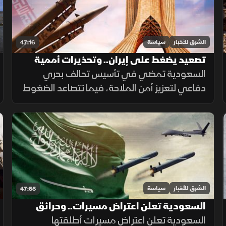
الشرق للأخبار
سياسة
47:16
تصعيد يضغط على إيران.. وتحذيرات أممية
بشأن الضفة الغربية
السعودية تمضي في تأسيس تحالف بحري
دفاعي لتعزيز أمن الملاحة، فيما تتصاعد الضغوط
على إيران مع تعثر المفاوضات. وفي الضفة
الغربية تتواصل اعتداءات المستوطنين وسط
تحذيرات أممية.
الشرق للأخبار
سياسة
47:55
السعودية تعلن اعتراض مسيرات.. وحرائق
الغابات تتسع في أوروبا
السعودية تعلن اعتراض مسيرات أطلقتها