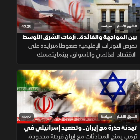
الشرق للأخبار
سياسة
45:28
بين المواجهة والفائدة.. أزمات الشرق الأوسط
تضغط على الاقتصاد
تفرض التوترات الإقليمية ضغوطا متزايدة على
الاقتصاد العالمي والأسواق، بينما يتمسك
الاحتياطي الفيدرالي بسياسة الترقب في
مواجهة التضخم، مع استمرار الغموض بشأن
مسار الصراع.
الشرق للأخبار
سياسة
46:23
تهدئة حذرة مع إيران.. وتصعيد إسرائيلي في
الضفة
ترمب يمنح المحادثات مع إيران فرصة محدودة،