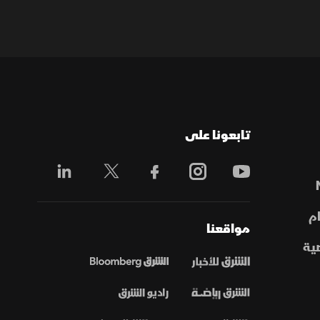
تابعونا على
م
مواقعنا
ية