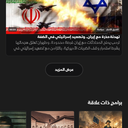
46:23
الشرق للأخبار
سياسة
تهدئة حذرة مع إيران.. وتصعيد إسرائيلي في الضفة
ترمب يمنح المحادثات مع إيران فرصة محدودة، وطهران تعلق هجماتها
بشرط استمرار وقف الضربات الأميركية، بالتزامن مع تصعيد إسرائيلي في
الضفة ودعوة أممية لدعم سيادة سوريا وتعافيها.
عرض المزيد
برامج ذات علاقة
الثورة الأميركية
الكاميكاز.. تاريخ مجهول
عودة الدجال