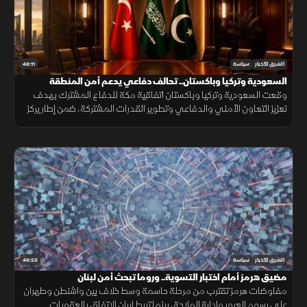
48:11
الشرق للأخبار
سياسة
السعودية وتركيا وباكستان.. تحالف دفاعي يدعم أمن المنطقة
وقعت السعودية وتركيا وباكستان اتفاقية مكة للدفاع المشترك بهدف
تعزيز التعاون الأمني والدفاعي وتطوير القدرات المشتركة، ضمن إطار يركز
على الردع الجماعي ودعم الاستقرار الإقليمي.
46:53
الشرق للأخبار
سياسة
مضيق هرمز أمام اختبار التسوية.. وروما تبحث أمن لبنان
مفاوضات هرمز تقترب من مرحلة حاسمة وسط خلاف بين واشنطن وطهران
على رسوم العبور وإدارة الملاحة، بينما تربط إيران الاتفاق بالعقوبات