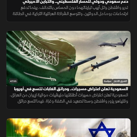
دعم سعودي ودولي للمسار الفلسطيني.. والتباين الأميركي
الإسرائيلي لا يمس جوهر التحالف
تدير واشنطن وتل أبيب تبايناتهما دون المساس بالتحالف، بينما تدفع
اجتماعات روما حل الدولتين، وتتوسع الشراكة العراقية التركية في الطاقة
والتجارة والأمن ومعالجة الملفات العالقة.
47:55
الشرق للأخبار
سياسة
السعودية تعلن اعتراض مسيرات.. وحرائق الغابات تتسع في أوروبا
السعودية تعلن اعتراض مسيرات أطلقتها مليشيات موالية لإيران من العراق،
ونتنياهو يزور واشنطن وسط تصعيد في الضفة وغزة، فيما تتسع حرائق
الغابات في أوروبا وتهدد تداعياتها شمال أفريقيا.