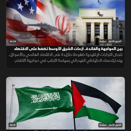
45:28
الشرق للأخبار
سياسة
بين المواجهة والفائدة.. أزمات الشرق الأوسط تضغط على الاقتصاد
تفرض التوترات الإقليمية ضغوطا متزايدة على الاقتصاد العالمي والأسواق،
بينما يتمسك الاحتياطي الفيدرالي بسياسة الترقب في مواجهة التضخم،
مع استمرار الغموض بشأن مسار الصراع.
46:15
الشرق للأخبار
سياسة