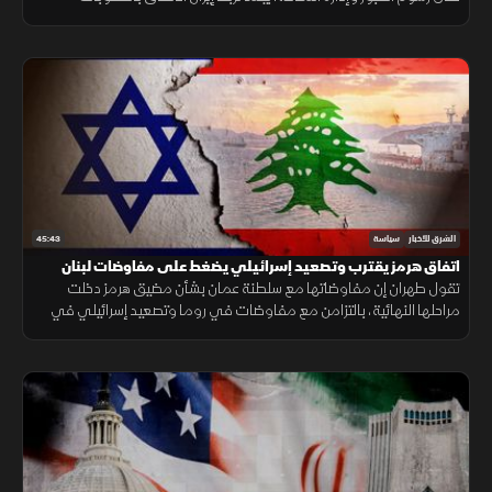
والضمانات الأمنية.
45:43
الشرق للأخبار
سياسة
اتفاق هرمز يقترب وتصعيد إسرائيلي يضغط على مفاوضات لبنان
تقول طهران إن مفاوضاتها مع سلطنة عمان بشأن مضيق هرمز دخلت
مراحلها النهائية، بالتزامن مع مفاوضات في روما وتصعيد إسرائيلي في
جنوب لبنان وتحرك عربي إسلامي بشأن فلسطين.