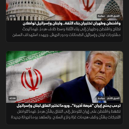
47:18
الشرق للأخبار
سياسة
واشنطن وطهران تختبران بناء الثقة.. ولبنان وإسرائيل تواصلان
المشاورات
تحتاج واشنطن وطهران إلى بناء الثقة وسط خلاف هرمز، فيما تبحث
مشاورات لبنان وإسرائيل الضمانات ودور الجيش. ويهدد استهداف السفن
في البحر الأسود الملاحة والتجارة والأمن الغذائي.
47:09
الشرق للأخبار
سياسة
ترمب يمنح إيران "فرصة أخيرة".. وروما تختبر اتفاق لبنان وإسرائيل
تضغط واشنطن على إيران للتوصل إلى اتفاق بشأن هرمز، فيما تتواصل
التحركات بشأن وقف هجمات غزة ونزع السلاح، وتستعد روما لجولة جديدة
من المفاوضات اللبنانية الإسرائيلية.