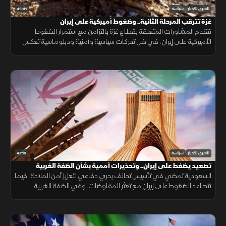
45:41
الشرق للأخبار
سياسة
غزة تترقب المرحلة الثانية.. وضغوط أميركية على إيران
تتقدم المشاورات المتعلقة بقطاع غزة بالتزامن مع استمرار الضغوط
الأميركية على إيران، في ظل تحركات سياسية وأمنية ودبلوماسية تعكس
تعقيدات المرحلة وتداخل ملفات المنطقة.
47:16
الشرق للأخبار
سياسة
تصعيد يضغط على إيران.. وتحذيرات أممية بشأن الضفة الغربية
السعودية تمضي في تأسيس تحالف بحري دفاعي لتعزيز أمن الملاحة، فيما
تتصاعد الضغوط على إيران مع تعثر المفاوضات. وفي الضفة الغربية
تتواصل اعتداءات المستوطنين وسط تحذيرات أممية.