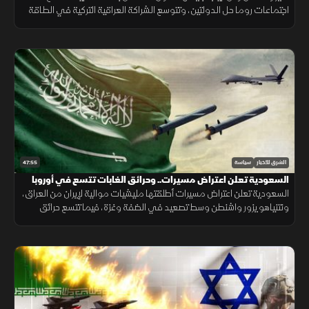
اجتماعات روما حل الدولتين، وتتوسع الشراكة العراقية التركية في الطاقة
والتجارة والأمن ومعالجة الملفات العالقة.
47:55
الشرق للأخبار
سياسة
السعودية تعلن اعتراض مسيرات.. وحرائق الغابات تتسع في أوروبا
السعودية تعلن اعتراض مسيرات أطلقتها مليشيات موالية لإيران من العراق،
ونتنياهو يزور واشنطن وسط تصعيد في الضفة وغزة، فيما تتسع حرائق
الغابات في أوروبا وتهدد تداعياتها شمال أفريقيا.