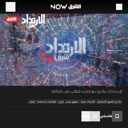
الموسم 2026
أزمة مضيق هرمز تتفاقم.. وبيروت تتمسك بالهدنة
11 مايو 2026
46:19
سياسة
الارتداد شرقا
تعثر المفاوضات مع إيران يرفع احتمالات التصعيد العسكري، وسط تحذيرات من
منح طهران واشنطن ذرائع إضافية لتنفيذ ضربات جديدة. وفي لبنان، تتواصل
00:12
/
46:20
الجهود لتثبيت وقف إطلاق النار رغم استمرار التوترات، بينما يؤدي إغلاق مضيق
هرمز إلى إبطاء تعافي أسواق النفط وزيادة مخاطر التضخم واضطراب
الإمدادات عالميا مع تصاعد الطلب على الطاقة.
برامج الشرق الإخبارية
الارتداد شرقا
مضيق هرمز
إيران
الولايات المتحدة
لبنان
قائمتي
شارك