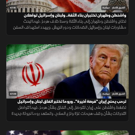
47:18
الشرق للأخبار
سياسة
واشنطن وطهران تختبران بناء الثقة.. ولبنان وإسرائيل تواصلان
المشاورات
تحتاج واشنطن وطهران إلى بناء الثقة وسط خلاف هرمز، فيما تبحث
مشاورات لبنان وإسرائيل الضمانات ودور الجيش. ويهدد استهداف السفن
في البحر الأسود الملاحة والتجارة والأمن الغذائي.
47:09
الشرق للأخبار
سياسة
ترمب يمنح إيران "فرصة أخيرة".. وروما تختبر اتفاق لبنان وإسرائيل
تضغط واشنطن على إيران للتوصل إلى اتفاق بشأن هرمز، فيما تتواصل
التحركات بشأن وقف هجمات غزة ونزع السلاح، وتستعد روما لجولة جديدة
من المفاوضات اللبنانية الإسرائيلية.