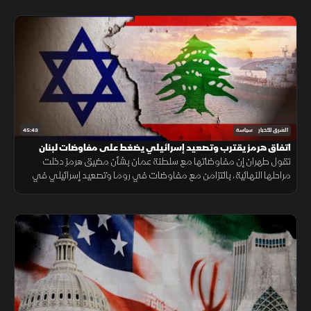
45:43
الشرق للأخبار
سياسة
اتفاق هرمز يقترب وتصعيد إسرائيلي يضغط على مفاوضات لبنان
تقول طهران إن مفاوضاتها مع سلطنة عمان بشأن مضيق هرمز دخلت
مراحلها النهائية، بالتزامن مع مفاوضات في روما وتصعيد إسرائيلي في
جنوب لبنان وتحرك عربي إسلامي بشأن فلسطين.