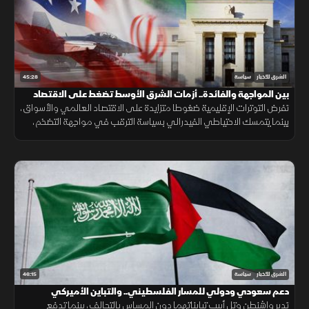
45:28
الشرق للأخبار
سياسة
بين المواجهة والفائدة.. أزمات الشرق الأوسط تضغط على الاقتصاد
تفرض التوترات الإقليمية ضغوطا متزايدة على الاقتصاد العالمي والأسواق،
بينما يتمسك الاحتياطي الفيدرالي بسياسة الترقب في مواجهة التضخم،
مع استمرار الغموض بشأن مسار الصراع.
46:15
الشرق للأخبار
سياسة
دعم سعودي ودولي للمسار الفلسطيني.. والتباين الأميركي
الإسرائيلي لا يمس جوهر التحالف
تدير واشنطن وتل أبيب تبايناتهما دون المساس بالتحالف، بينما تدفع