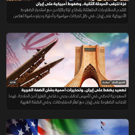
غزة تترقب المرحلة الثانية.. وضغوط أميركية على إيران
تتقدم المشاورات المتعلقة بقطاع غزة بالتزامن مع استمرار الضغوط
الأميركية على إيران، في ظل تحركات سياسية وأمنية ودبلوماسية تعكس
تعقيدات المرحلة وتداخل ملفات المنطقة.
47:16
الشرق للأخبار
سياسة
تصعيد يضغط على إيران.. وتحذيرات أممية بشأن الضفة الغربية
السعودية تمضي في تأسيس تحالف بحري دفاعي لتعزيز أمن الملاحة، فيما
تتصاعد الضغوط على إيران مع تعثر المفاوضات. وفي الضفة الغربية
تتواصل اعتداءات المستوطنين وسط تحذيرات أممية.