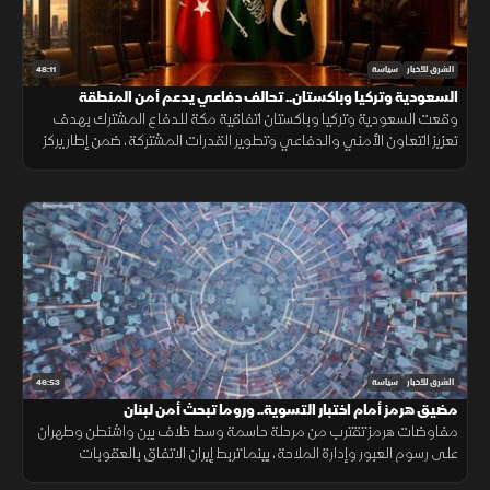
48:11
الشرق للأخبار
سياسة
السعودية وتركيا وباكستان.. تحالف دفاعي يدعم أمن المنطقة
وقعت السعودية وتركيا وباكستان اتفاقية مكة للدفاع المشترك بهدف
تعزيز التعاون الأمني والدفاعي وتطوير القدرات المشتركة، ضمن إطار يركز
على الردع الجماعي ودعم الاستقرار الإقليمي.
46:53
الشرق للأخبار
سياسة
مضيق هرمز أمام اختبار التسوية.. وروما تبحث أمن لبنان
مفاوضات هرمز تقترب من مرحلة حاسمة وسط خلاف بين واشنطن وطهران
على رسوم العبور وإدارة الملاحة، بينما تربط إيران الاتفاق بالعقوبات
والضمانات الأمنية.