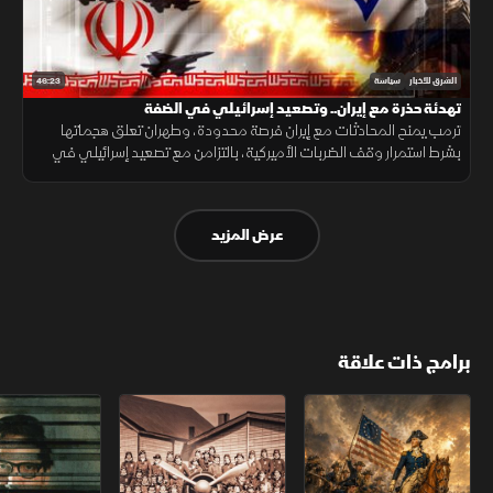
46:23
الشرق للأخبار
سياسة
تهدئة حذرة مع إيران.. وتصعيد إسرائيلي في الضفة
ترمب يمنح المحادثات مع إيران فرصة محدودة، وطهران تعلق هجماتها
بشرط استمرار وقف الضربات الأميركية، بالتزامن مع تصعيد إسرائيلي في
الضفة ودعوة أممية لدعم سيادة سوريا وتعافيها.
عرض المزيد
برامج ذات علاقة
الثورة الأميركية
الكاميكاز.. تاريخ مجهول
عودة الدجال