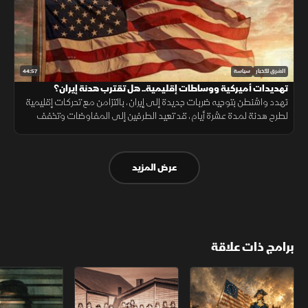
44:57
الشرق للأخبار
سياسة
تهديدات أميركية ووساطات إقليمية.. هل تقترب هدنة إيران؟
تهدد واشنطن بتوجيه ضربات جديدة إلى إيران، بالتزامن مع تحركات إقليمية
لطرح هدنة لمدة عشرة أيام، قد تعيد الطرفين إلى المفاوضات وتخفف
القيود على مضيق هرمز.
عرض المزيد
برامج ذات علاقة
الثورة الأميركية
الكاميكاز.. تاريخ مجهول
عودة الدجال