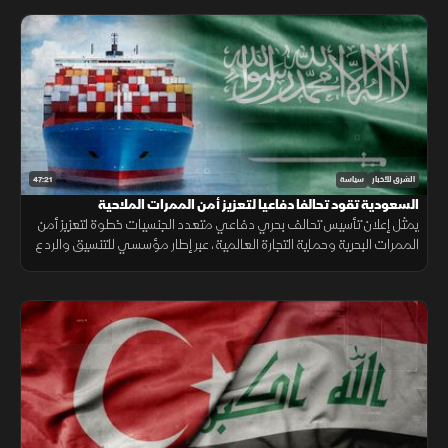
47:21
الشرق للأخبار
سياسة
السعودية تقود تحالفا دفاعيا لتعزيز أمن الممرات الملاحية
يمثل إعلان تأسيس تحالف بحري دفاعي متعدد الجنسيات خطوة لتعزيز أمن
الممرات البحرية وحماية التجارة العالمية، عبر إطار مؤسسي للتنسيق والردع
في مواجهة التهديدات المتزايدة.