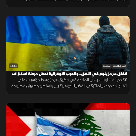
وتصاعد التوتر في الضفة الغربية.
46:44
الشرق للأخبار
سياسة
اتفاق هرمز يلوح في الأفق.. والحرب الأوكرانية تدخل مرحلة استنزاف
تتقدم المشاورات بشأن الملاحة في مضيق هرمز وسط مؤشرات على
انفراج محدود، بينما تبقى القضايا الجوهرية بين واشنطن وطهران مطروحة.
وفي المقابل تتواصل الحرب الروسية الأوكرانية مع تصاعد الضغوط
المتبادلة.