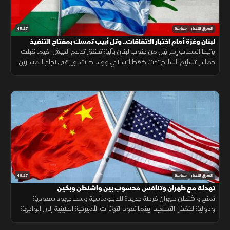
45:27
الشرق للأخبار
سياسة
لبنان وغزة أمام اختبار الاتفاقات.. وتل أبيب تمسك بمفتاح التنفيذ
يرتبط انسحاب إسرائيل من جنوب لبنان بآلية تحقق تدعم الجيش، فيما قبلت
حماس تسليم السلاح تحت ضغط إنساني ووساطات. ويبقى نجاح المسارين
مرهونا بالضغط الأميركي على تل أبيب.
46:27
الشرق للأخبار
سياسة
تهدئة مع طهران وتنافس محسوب بين واشنطن وبكين
تمنح واشنطن طهران فرصة جديدة للدبلوماسية وسط جهود سعودية
ودولية لخفض التصعيد، بينما تعود التوترات الأميركية الصينية إلى الواجهة
مع رسائل حازمة بشأن تايوان.