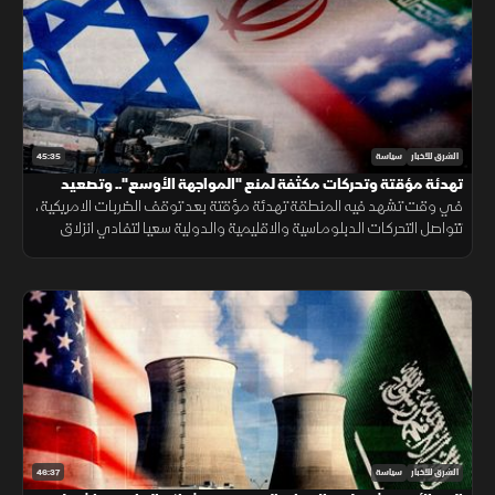
45:35
الشرق للأخبار
سياسة
تهدئة مؤقتة وتحركات مكثفة لمنع "المواجهة الأوسع".. وتصعيد
إسرائيلي في الضفة يهدد فرص التسوية
في وقت تشهد فيه المنطقة تهدئة مؤقتة بعد توقف الضربات الامريكية،
تتواصل التحركات الدبلوماسية والاقليمية والدولية سعيا لتفادي انزلاق
الاوضاع نحو مواجهة اوسع، وسط مخاوف من التصعيد المتجدد
46:37
الشرق للأخبار
سياسة