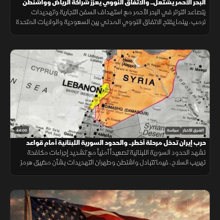
البحر الأحمر يشتعل.. والاتفاق النووي يعزز شراكة الرياض وواشنطن
يتصاعد التوتر في البحر الأحمر مع استهداف السفن التجارية وتهديدات
ترمب، بينما يفتح الاتفاق النووي المدني بين السعودية والولايات المتحدة
مرحلة جديدة من التعاون الاستراتيجي.
44:00
الشرق للأخبار
سياسة
حرب إيران تدخل مرحلة أخطر.. والحدود السورية اللبنانية أمام قواعد
اشتباك جديدة
تشهد الحدود السورية اللبنانية تصعيداً أمنياً مع تشديد إجراءات مكافحة
تهريب السلاح، فيما تتبادل واشنطن وطهران التهديدات بشأن مضيق هرمز
ومنشآت الطاقة الإقليمية.