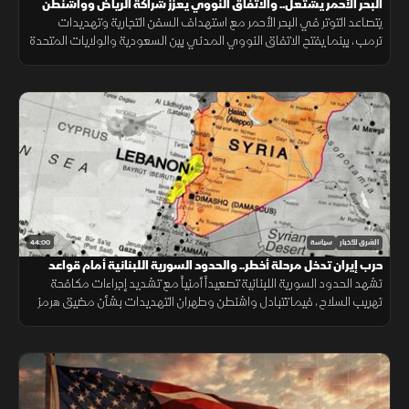
البحر الأحمر يشتعل.. والاتفاق النووي يعزز شراكة الرياض وواشنطن
يتصاعد التوتر في البحر الأحمر مع استهداف السفن التجارية وتهديدات
ترمب، بينما يفتح الاتفاق النووي المدني بين السعودية والولايات المتحدة
مرحلة جديدة من التعاون الاستراتيجي.
44:00
الشرق للأخبار
سياسة
حرب إيران تدخل مرحلة أخطر.. والحدود السورية اللبنانية أمام قواعد
اشتباك جديدة
تشهد الحدود السورية اللبنانية تصعيداً أمنياً مع تشديد إجراءات مكافحة
تهريب السلاح، فيما تتبادل واشنطن وطهران التهديدات بشأن مضيق هرمز
ومنشآت الطاقة الإقليمية.