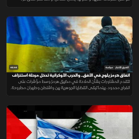
وتصاعد التوتر في الضفة الغربية.
46:44
الشرق للأخبار
سياسة
اتفاق هرمز يلوح في الأفق.. والحرب الأوكرانية تدخل مرحلة استنزاف
تتقدم المشاورات بشأن الملاحة في مضيق هرمز وسط مؤشرات على
انفراج محدود، بينما تبقى القضايا الجوهرية بين واشنطن وطهران مطروحة.
وفي المقابل تتواصل الحرب الروسية الأوكرانية مع تصاعد الضغوط
المتبادلة.