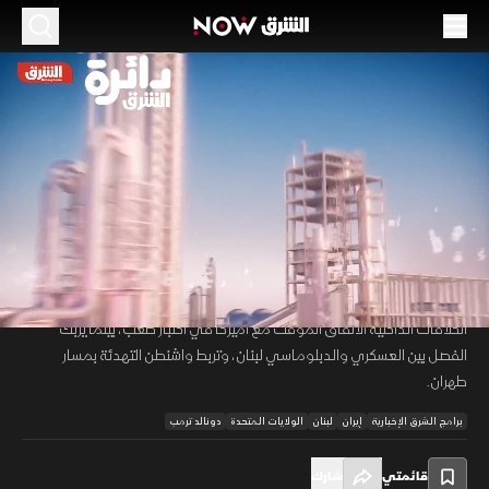
الموسم 2026
خلافات إيران الداخلية تعرقل اتفاقا مؤقتا مع
أميركا.. ولبنان يدفع ثمن الفصل
31 مايو 2026
45:38
سياسة
دائرة الشرق
تظهر تصريحات بزشكيان تراجع صلاحيات الرئاسة الإيرانية أمام المؤسسة
00:12
/
45:39
العسكرية، مع محاولة الإصلاحيين بناء ضغط سياسي يعيد التوازن. وتضع
الخلافات الداخلية الاتفاق المؤقت مع أميركا في اختبار صعب، بينما يربك
الفصل بين العسكري والدبلوماسي لبنان، وتربط واشنطن التهدئة بمسار
طهران.
برامج الشرق الإخبارية
إيران
لبنان
الولايات المتحدة
دونالد ترمب
قائمتي
شارك