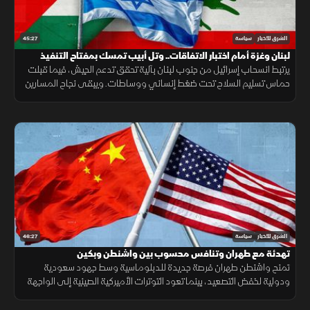
45:27
الشرق للأخبار
سياسة
لبنان وغزة أمام اختبار الاتفاقات.. وتل أبيب تمسك بمفتاح التنفيذ
يرتبط انسحاب إسرائيل من جنوب لبنان بآلية تحقق تدعم الجيش، فيما قبلت
حماس تسليم السلاح تحت ضغط إنساني ووساطات. ويبقى نجاح المسارين
مرهونا بالضغط الأميركي على تل أبيب.
46:27
الشرق للأخبار
سياسة
تهدئة مع طهران وتنافس محسوب بين واشنطن وبكين
تمنح واشنطن طهران فرصة جديدة للدبلوماسية وسط جهود سعودية
ودولية لخفض التصعيد، بينما تعود التوترات الأميركية الصينية إلى الواجهة
مع رسائل حازمة بشأن تايوان.