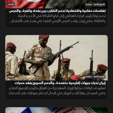
47:38
الشرق للأخبار
سياسة
تفاهمات دفاعية واقتصادية تدعم التقارب بين بغداد وأنقرة.. والحرس
الثوري يتمسك بالنفوذ
تدعم زيارة رئيس الوزراء العراقي إلى تركيا الشراكة في الأمن والمياه
والطاقة. وفي إيران، يقدم الحرس الثوري النفوذ في هرمز على التفاوض،
بينما تدفع تيارات أخرى نحو حوار يخفف الضغوط الاقتصادية.
46:29
الشرق للأخبار
سياسة
إيران تحرك جبهات إقليمية متعددة.. والدعم السريع يفقد ممرات
استراتيجية
تستهدف كيانات موالية لإيران السعودية من العراق واليمن لتوسيع الصراع.
وفي السودان، يعزز تقدم الجيش في شمال كردفان سيطرته على الممرات
ويضغط على الدعم السريع ويمهد للتوسع نحو دارفور.