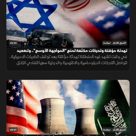
45:35
الشرق للأخبار
سياسة
تهدئة مؤقتة وتحركات مكثفة لمنع "المواجهة الأوسع".. وتصعيد
إسرائيلي في الضفة يهدد فرص التسوية
في وقت تشهد فيه المنطقة تهدئة مؤقتة بعد توقف الضربات الامريكية،
تتواصل التحركات الدبلوماسية والاقليمية والدولية سعيا لتفادي انزلاق
الاوضاع نحو مواجهة اوسع، وسط مخاوف من التصعيد المتجدد
46:37
الشرق للأخبار
سياسة