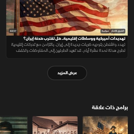
44:57
الشرق للأخبار
سياسة
تهديدات أميركية ووساطات إقليمية.. هل تقترب هدنة إيران؟
تهدد واشنطن بتوجيه ضربات جديدة إلى إيران، بالتزامن مع تحركات إقليمية
لطرح هدنة لمدة عشرة أيام، قد تعيد الطرفين إلى المفاوضات وتخفف
القيود على مضيق هرمز.
عرض المزيد
برامج ذات علاقة
الثورة الأميركية
الكاميكاز.. تاريخ مجهول
عودة الدجال